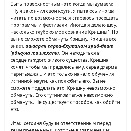
Быть поверхностным - это когда мы думаем:
"Ну я закончил свои круги, я пытаюсь иногда
читать по возможности, я стараюсь посещать
программы и фестивали. Иногда я делаю шоу,
насколько глубоко мое сознание Кришны". Но
вы не сможете обмануть Кришну, Кришна все
знает,
ишварах сарва-бхутанам хрид-деше
'рджуна тиштхати
. Он находиться в
сердце каждого живого существа. Кришна
хочет, чтобы мы предались ему, сарва дхарма
паритьяджа... И это только начало обучения
истинной науки, как полюбить его. Вы не
сможете подделать это. Кришну невозможно
обмануть. Его спутников также невозможно
обмануть. Не существует способов, как обойти
это.
Итак, сегодня будучи ответственным перед
теми преданными, которые видят меня как