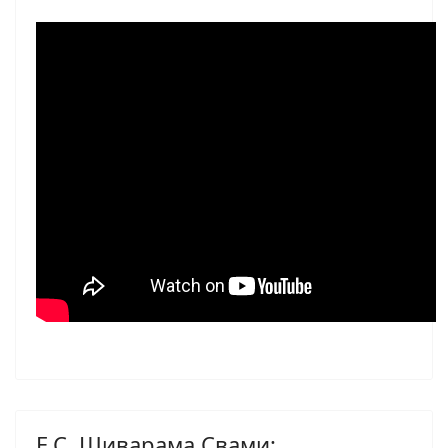
Е.С. Шиварама Свами: