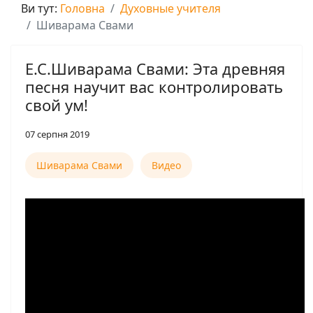
Ви тут:
Головна
Духовные учителя
Шиварама Свами
Е.С.Шиварама Свами: Эта древняя
песня научит вас контролировать
свой ум!
07 серпня 2019
Шиварама Свами
Видео