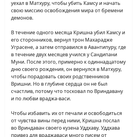
уехал в Матхуру, чтобы убить Камсу и начать
свою миссию освобождения мира от бремени
демонов.
В течение одного месяца Кришна убил Камсу и
его сторонников, вернул трон Махарадже
Уграсене, а затем отправился в Авантипуру, где
в течение двух месяцев учился у Сандипани
Муни. После этого, примерно к одиннадцатому
дню своего рождения, он вернулся в Матхуру,
чтобы порадовать своих родственников
Вришни. Но в глубине сердца он не был
счастлив, потому что тосковал по Вриндавану
и по любви враджа-васи.
Чтобы избавить их от печали и освободиться
от чувства вины перед ними, Кришна послал
во Вриндаван своего кузена Уддхаву. Уддхава
привез для враджаваси много писем от