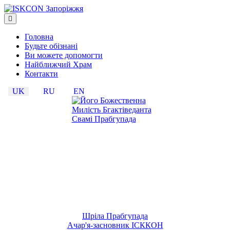
Головна
Будьте обізнані
Ви можете допомогти
Найближчий Храм
Контакти
UK
RU
EN
Шріла Прабгупада
Ачар'я-засновник ІСККОН