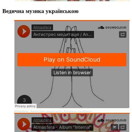
Ведична музика українською
Atmasfera
·
Антистрес медитація / Аntistress meditation