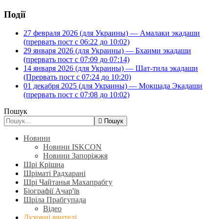
Події
27 февраля 2026 (для Украины) — Амалаки экадаши
(прервать пост с 06:22 до 10:02)
29 января 2026 (для Украины) — Бхаими экадаши
(прервать пост с 07:09 до 07:14)
14 января 2026 (для Украины) — Шат-тила экадаши
(Прервать пост с 07:24 до 10:20)
01 декабря 2025 (для Украины) — Мокшада Экадаши
(прервать пост с 07:08 до 10:02)
Пошук
Пошук
Новини
Новини ISKCON
Новини Запоріжжя
Шрі Крішна
Шріматі Радхарані
Шрі Чайтанья Махапрабгу
Біографії Ачар'їв
Шріла Прабгупада
Відео
Духовні вчителі