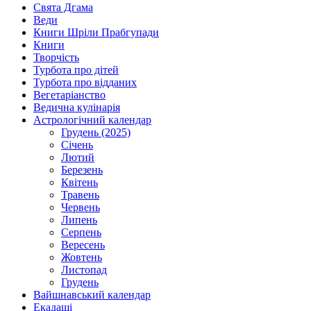
Свята Дгама
Веди
Книги Шріли Прабгупади
Книги
Творчість
Турбота про дітей
Турбота про відданих
Вегетаріанство
Ведична кулінарія
Астрологічний календар
Грудень (2025)
Січень
Лютий
Березень
Квітень
Травень
Червень
Липень
Серпень
Вересень
Жовтень
Листопад
Грудень
Вайшнавський календар
Екадаші