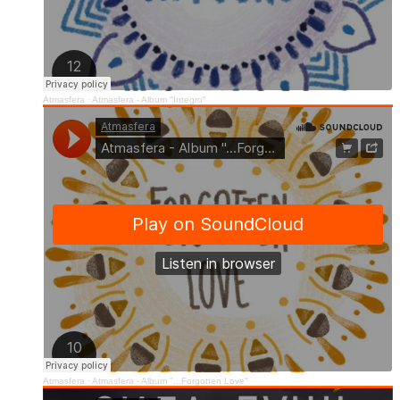
Atmasfera
·
Atmasfera - Album "Integro"
Atmasfera
·
Atmasfera - Album "...Forgotten Love"