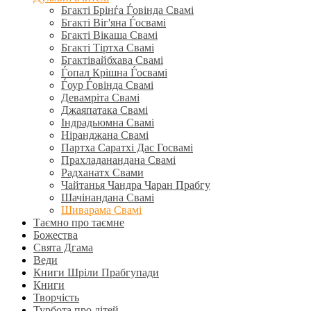
Бгакті Брінѓа Ѓовінда Свамі
Бгакті Віг'яна Ѓосвамі
Бгакті Вікаша Свамі
Бгакті Тіртха Свамі
Бгактівайбхава Свамі
Ѓопал Крішна Ѓосвамі
Ѓоур Ѓовінда Свамі
Девамріта Свамі
Джаяпатака Свамі
Індрадьюмна Свамі
Ніранджана Свамі
Партха Саратхі Дас Госвамі
Прахладанандана Свамі
Радханатх Свами
Чайтанья Чандра Чаран Прабгу
Шачінандана Свамі
Шиварама Свамі
Таємно про таємне
Божества
Свята Дгама
Веди
Книги Шріли Прабгупади
Книги
Творчість
Турбота про дітей