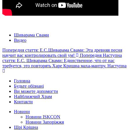
Шиварама Свами
Видео
Попередня стаття: Е.С.Шиварама Свами: Эта древняя песня
научит вас контролировать свой ум!
Попередня
Наступна
стаття: Е.С. Шиварама Свами: Единственное, что от нас
требуется, это повторять Харе Кришна маха-мантру.
Наступна
Головна
Будьте обізнані
Ви можете допомогти
Найближчий Храм
Контакти
Новини
Новини ISKCON
Новини Запоріжжя
Шрі Крішна