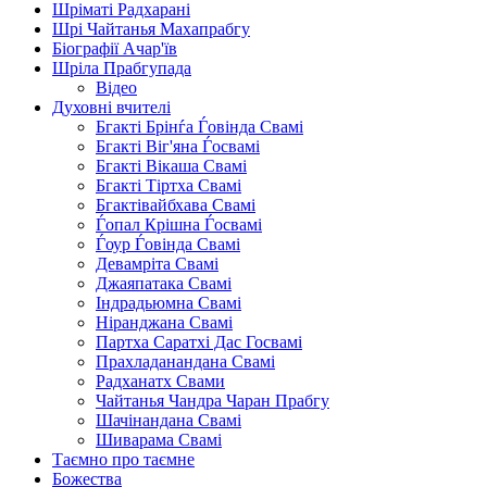
Шріматі Радхарані
Шрі Чайтанья Махапрабгу
Біографії Ачар'їв
Шріла Прабгупада
Відео
Духовні вчителі
Бгакті Брінѓа Ѓовінда Свамі
Бгакті Віг'яна Ѓосвамі
Бгакті Вікаша Свамі
Бгакті Тіртха Свамі
Бгактівайбхава Свамі
Ѓопал Крішна Ѓосвамі
Ѓоур Ѓовінда Свамі
Девамріта Свамі
Джаяпатака Свамі
Індрадьюмна Свамі
Ніранджана Свамі
Партха Саратхі Дас Госвамі
Прахладанандана Свамі
Радханатх Свами
Чайтанья Чандра Чаран Прабгу
Шачінандана Свамі
Шиварама Свамі
Таємно про таємне
Божества