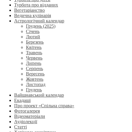
Турбота про відданих
Вегетаріанство
Ведична кулінарія
Астрологічний календар
Грудень (2025)
Січень
Лютий
Березень
Квітень
Травень
Червень
Липень
Серпень
Вересень
Жовтень
Листопад
Грудень
Вайшнавський календар
Екадаші
Про проект «Спільна справа»
Фотогалерея
Відеоматеріали
Аудіолекції
Статті