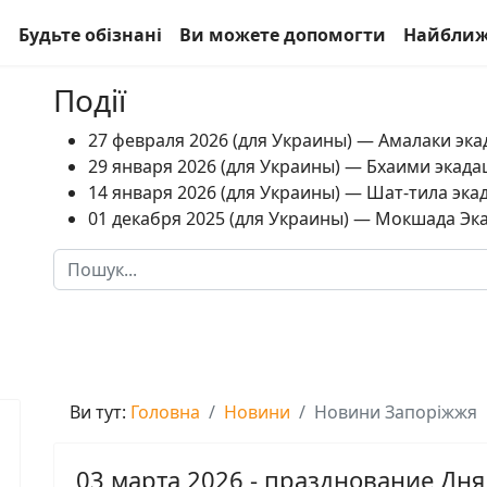
а
Будьте обізнані
Ви можете допомогти
Найближ
Події
27 февраля 2026 (для Украины) — Амалаки экад
29 января 2026 (для Украины) — Бхаими экадаш
14 января 2026 (для Украины) — Шат-тила экад
01 декабря 2025 (для Украины) — Мокшада Экад
Пошук
Type 2 or more characters for results.
Ви тут:
Головна
Новини
Новини Запоріжжя
03 марта 2026 - празднование Дн