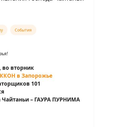
ху
События
зья!
, во вторник
ККОН в Запорожье
аторщиков 101
ся
а Чайтаньи – ГАУРА ПУРНИМА