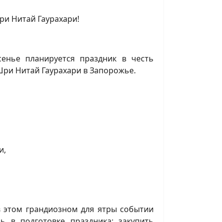
ри Нитай Гаурахари!
енье планируется праздник в честь
ри Нитай Гаурахари в Запорожье.
и,
в этом грандиозном для ятры событии
 в подготовке праздника: закупить