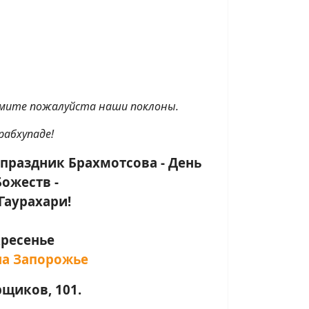
имите пожалуйста наши поклоны.
рабхупаде!
праздник Брахмотсова - День
ожеств -
Гаурахари!
кресенье
на Запорожье
щиков, 101.