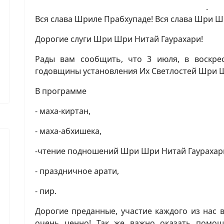
.
Вся слава Шриле Прабхупаде! Вся слава Шри Ш
Дорогие слуги Шри Шри Нитай Гаурахари!
Рады вам сообщить, что 3 июля, в воскрес
годовщины установления Их Светлостей Шри Ш
В программе
- маха-киртан,
- маха-абхишека,
-чтение подношений Шри Шри Нитай Гаурахар
- праздничное арати,
- пир.
Дорогие преданные, участие каждого из нас 
очень ценно! Так же важно оказать помощь