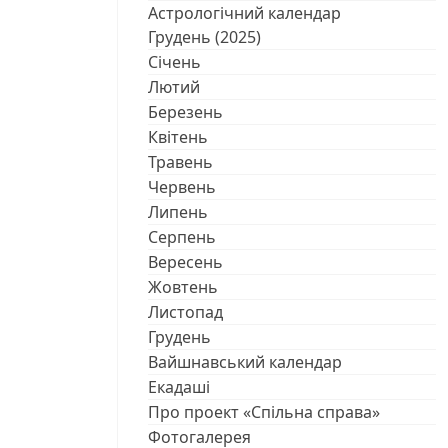
Астрологічний календар
Грудень (2025)
Січень
Лютий
Березень
Квітень
Травень
Червень
Липень
Серпень
Вересень
Жовтень
Листопад
Грудень
Вайшнавський календар
Екадаші
Про проект «Спільна справа»
Фотогалерея