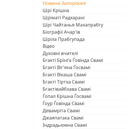
Новини Запоріжжя
Шрі Крішна
Шріматі Радхарані
Шрі Чайтанья Махапрабгу
Біографії Ачар'їв
Шріла Прабгупада
Відео
Духовні вчителі
Бгакті Брінѓа Ѓовінда Свамі
Бгакті Віг'яна Ѓосвамі
Бгакті Вікаша Свамі
Бгакті Тіртха Свамі
Бгактівайбхава Свамі
Ѓопал Крішна Ѓосвамі
Ѓоур Ѓовінда Свамі
Девамріта Свамі
Джаяпатака Свамі
Індрадьюмна Свамі