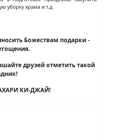
ю уборку храма и т.д.
иносить Божествам подарки -
угощения.
лашайте друзей
отметить такой
здник!
АХАРИ КИ-ДЖАЙ!