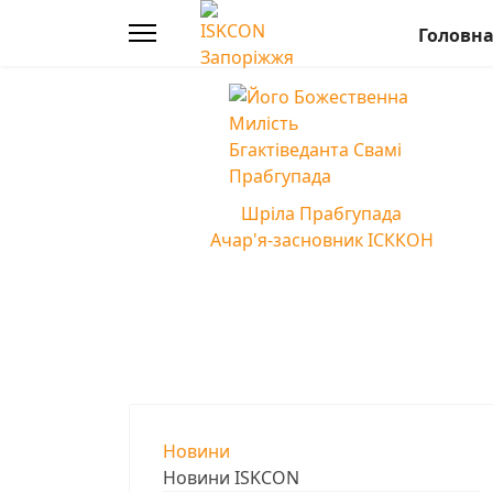
Головн
Шріла Прабгупада
Ачар'я-засновник ІСККОН
Новини
Новини ISKCON