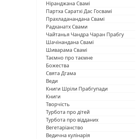
Ніранджана Свамі
Партха Саратхі Дас Госвамі
Прахладанандана Свамі
Радханатх Свами
Чайтанья Чандра Чаран Прабгу
Шачінандана Свамі
Шиварама Свамі
Таємно про таємне
Божества
Свята Дгама
Веди
Книги Шріли Прабгупади
Книги
Творчість
Турбота про дітей
Турбота про відданих
Вегетаріанство
Ведична кулінарія