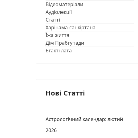
Відеоматеріали
Аудіолекції
Статті
Харінама-санкіртана
Їжа життя
Дім Прабгупади
Бгакті лата
Нові Статті
Астрологічний календар: лютий
2026