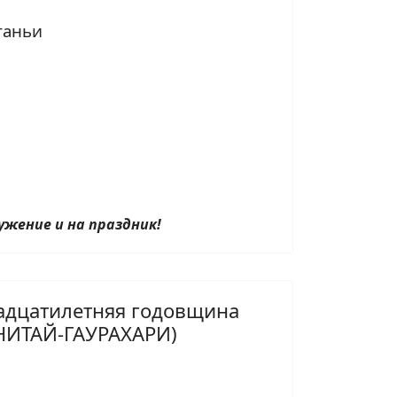
таньи
жение и на праздник!
надцатилетняя годовщина
НИТАЙ-ГАУРАХАРИ)