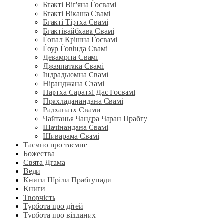
Бгакті Віг'яна Ѓосвамі
Бгакті Вікаша Свамі
Бгакті Тіртха Свамі
Бгактівайбхава Свамі
Ѓопал Крішна Ѓосвамі
Ѓоур Ѓовінда Свамі
Девамріта Свамі
Джаяпатака Свамі
Індрадьюмна Свамі
Ніранджана Свамі
Партха Саратхі Дас Госвамі
Прахладанандана Свамі
Радханатх Свами
Чайтанья Чандра Чаран Прабгу
Шачінандана Свамі
Шиварама Свамі
Таємно про таємне
Божества
Свята Дгама
Веди
Книги Шріли Прабгупади
Книги
Творчість
Турбота про дітей
Турбота про відданих