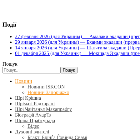
Події
27 февраля 2026 (для Украины) — Амалаки экадаши (прерв
29 января 2026 (для Украины) — Бхаими экадаши (прервать
14 января 2026 (для Украины) — Шат-тила экадаши (Прерва
01 декабря 2025 (для Украины) — Мокшада Экадаши (прерв
Пошук
Пошук
Новини
Новини ISKCON
Новини Запоріжжя
Шрі Крішна
Шріматі Радхарані
Шрі Чайтанья Махапрабгу
Біографії Ачар'їв
Шріла Прабгупада
Відео
Духовні вчителі
Бгакті Брінѓа Ѓовінда Свамі