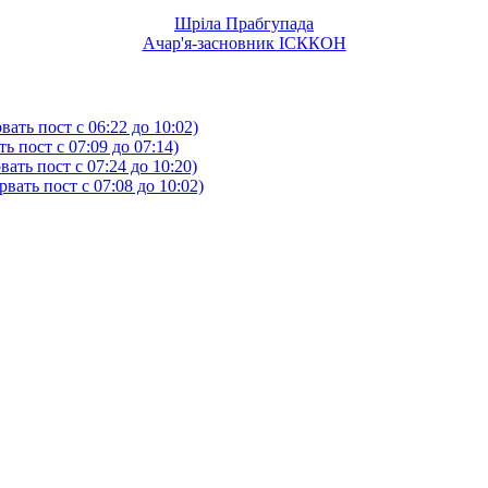
Шріла Прабгупада
Ачар'я-засновник ІСККОН
ать пост с 06:22 до 10:02)
 пост с 07:09 до 07:14)
ть пост с 07:24 до 10:20)
ать пост с 07:08 до 10:02)