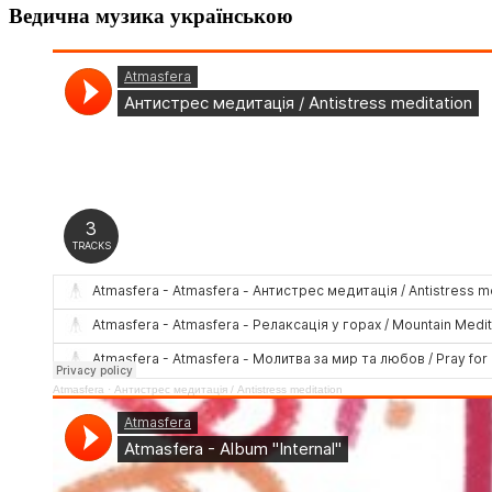
Ведична музика українською
Atmasfera
·
Антистрес медитація / Аntistress meditation