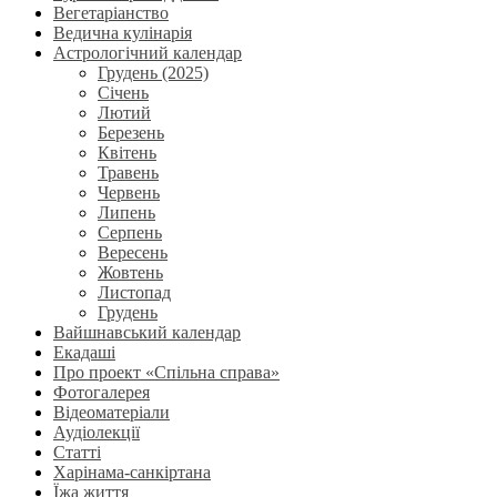
Вегетаріанство
Ведична кулінарія
Астрологічний календар
Грудень (2025)
Січень
Лютий
Березень
Квітень
Травень
Червень
Липень
Серпень
Вересень
Жовтень
Листопад
Грудень
Вайшнавський календар
Екадаші
Про проект «Спільна справа»
Фотогалерея
Відеоматеріали
Аудіолекції
Статті
Харінама-санкіртана
Їжа життя