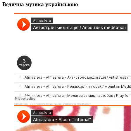
Ведична музика українською
Atmasfera
·
Антистрес медитація / Аntistress meditation