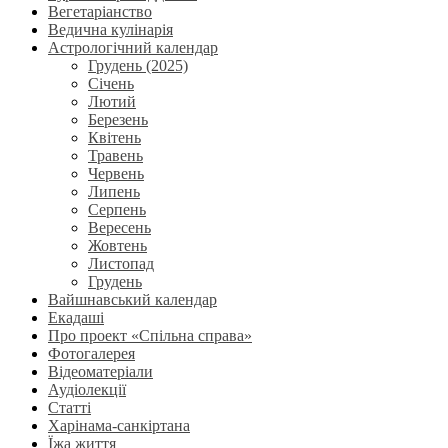
Вегетаріанство
Ведична кулінарія
Астрологічний календар
Грудень (2025)
Січень
Лютий
Березень
Квітень
Травень
Червень
Липень
Серпень
Вересень
Жовтень
Листопад
Грудень
Вайшнавський календар
Екадаші
Про проект «Спільна справа»
Фотогалерея
Відеоматеріали
Аудіолекції
Статті
Харінама-санкіртана
Їжа життя