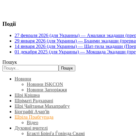
Події
27 февраля 2026 (для Украины) — Амалаки экадаши (прерв
29 января 2026 (для Украины) — Бхаими экадаши (прервать
14 января 2026 (для Украины) — Шат-тила экадаши (Прерва
01 декабря 2025 (для Украины) — Мокшада Экадаши (прерв
Пошук
Пошук
Новини
Новини ISKCON
Новини Запоріжжя
Шрі Крішна
Шріматі Радхарані
Шрі Чайтанья Махапрабгу
Біографії Ачар'їв
Шріла Прабгупада
Відео
Духовні вчителі
Бгакті Брінѓа Ѓовінда Свамі