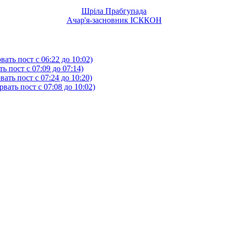
Шріла Прабгупада
Ачар'я-засновник ІСККОН
ать пост с 06:22 до 10:02)
 пост с 07:09 до 07:14)
ть пост с 07:24 до 10:20)
ать пост с 07:08 до 10:02)