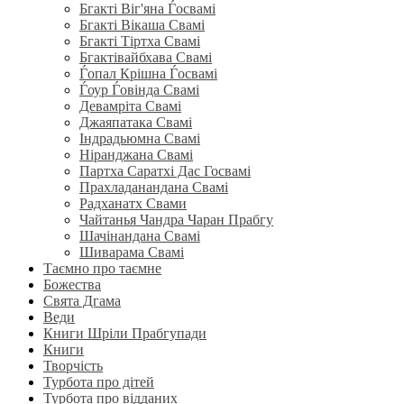
Бгакті Віг'яна Ѓосвамі
Бгакті Вікаша Свамі
Бгакті Тіртха Свамі
Бгактівайбхава Свамі
Ѓопал Крішна Ѓосвамі
Ѓоур Ѓовінда Свамі
Девамріта Свамі
Джаяпатака Свамі
Індрадьюмна Свамі
Ніранджана Свамі
Партха Саратхі Дас Госвамі
Прахладанандана Свамі
Радханатх Свами
Чайтанья Чандра Чаран Прабгу
Шачінандана Свамі
Шиварама Свамі
Таємно про таємне
Божества
Свята Дгама
Веди
Книги Шріли Прабгупади
Книги
Творчість
Турбота про дітей
Турбота про відданих