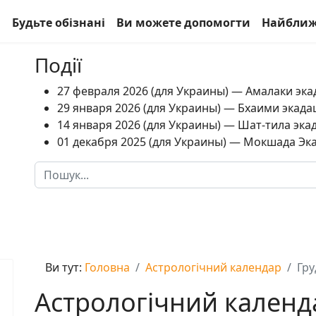
а
Будьте обізнані
Ви можете допомогти
Найближ
Події
27 февраля 2026 (для Украины) — Амалаки экад
29 января 2026 (для Украины) — Бхаими экадаш
14 января 2026 (для Украины) — Шат-тила экад
01 декабря 2025 (для Украины) — Мокшада Экад
Пошук
Type 2 or more characters for results.
Ви тут:
Головна
Астрологічний календар
Гру
Астрологічний календ