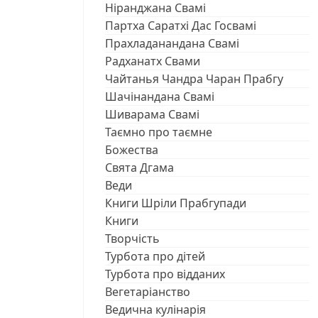
Ніранджана Свамі
Партха Саратхі Дас Госвамі
Прахладанандана Свамі
Радханатх Свами
Чайтанья Чандра Чаран Прабгу
Шачінандана Свамі
Шиварама Свамі
Таємно про таємне
Божества
Свята Дгама
Веди
Книги Шріли Прабгупади
Книги
Творчість
Турбота про дітей
Турбота про відданих
Вегетаріанство
Ведична кулінарія