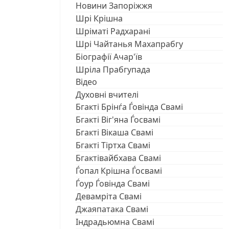
Новини Запоріжжя
Шрі Крішна
Шріматі Радхарані
Шрі Чайтанья Махапрабгу
Біографії Ачар'їв
Шріла Прабгупада
Відео
Духовні вчителі
Бгакті Брінѓа Ѓовінда Свамі
Бгакті Віг'яна Ѓосвамі
Бгакті Вікаша Свамі
Бгакті Тіртха Свамі
Бгактівайбхава Свамі
Ѓопал Крішна Ѓосвамі
Ѓоур Ѓовінда Свамі
Девамріта Свамі
Джаяпатака Свамі
Індрадьюмна Свамі