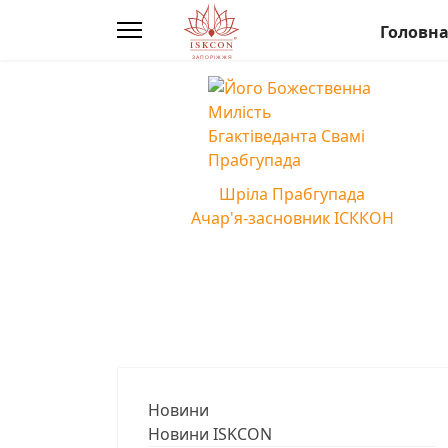
Головн
Шріла Прабгупада
Ачар'я-засновник ІСККОН
Новини
Новини ISKCON