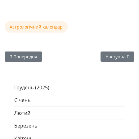
Астрологічний календар
Попередня стаття: Астрологічний календар: вересень 2026
Наступна статт
Попередня
Наступна
Грудень (2025)
Січень
Лютий
Березень
Квітень