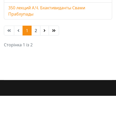
350 лекций А.Ч. Бхактивиданты Свами
Прабхупады
1
2
Сторінка 1 із 2