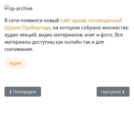
В сети появился новый
сайт-архив, посвящённый
Шриле Прабхупаде
, на котором собрано множество
аудио лекций, видео материалов, книг и фото. Все
материалы доступны как онлайн так и для
скачивания.
Аудио
Попередня стаття: Архив лекций Е.С. Бхактиведанта Садху
Наступна стаття
Попередня
Наступна