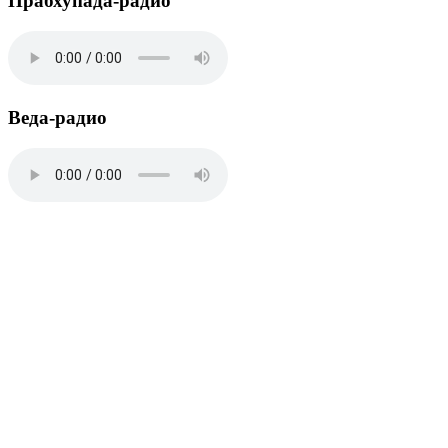
Прабхупада-радио
Веда-радио