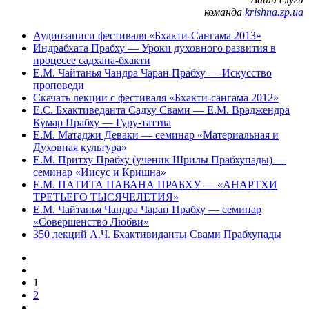
команда
krishna.zp.ua
Аудиозаписи фестиваля «Бхакти-Сангама 2013»
Индрабхата Прабху — Уроки духовного развития в
процессе садхана-бхакти
Е.М. Чайтанья Чандра Чаран Прабху — Искусство
проповеди
Скачать лекции с фестиваля «Бхакти-сангама 2012»
Е.С. Бхактиведанта Садху Свами — Е.М. Враджендра
Кумар Прабху — Гуру-таттва
Е.М. Матаджи Деваки — семинар «Материальная и
Духовная культура»
Е.М. Притху Прабху (ученик Шрилы Прабхупады) —
семинар «Иисус и Кришна»
Е.М. ПАТИТА ПАВАНА ПРАБХУ — «АНАРТХИ
ТРЕТЬЕГО ТЫСЯЧЕЛЕТИЯ»
Е.М. Чайтанья Чандра Чаран Прабху — семинар
«Совершенство Любви»
350 лекций А.Ч. Бхактивиданты Свами Прабхупады
1
2