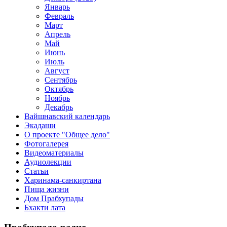
Январь
Февраль
Март
Апрель
Май
Июнь
Июль
Август
Сентябрь
Октябрь
Ноябрь
Декабрь
Вайшнавский календарь
Экадаши
О проекте "Общее дело"
Фотогалерея
Видеоматериалы
Аудиолекции
Статьи
Харинама-санкиртана
Пища жизни
Дом Прабхупады
Бхакти лата