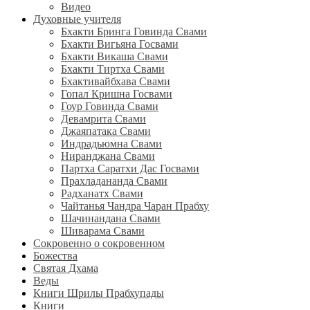
Видео
Духовные учителя
Бхакти Бринга Говинда Свами
Бхакти Вигьяна Госвами
Бхакти Викаша Свами
Бхакти Тиртха Свами
Бхактивайбхава Свами
Гопал Кришна Госвами
Гоур Говинда Свами
Девамрита Свами
Джаяпатака Свами
Индрадьюмна Свами
Ниранджана Свами
Партха Саратхи Дас Госвами
Прахладананда Свами
Радханатх Свами
Чайтанья Чандра Чаран Прабху
Шачинандана Свами
Шиварама Свами
Сокровенно о сокровенном
Божества
Святая Дхама
Веды
Книги Шрилы Прабхупады
Книги