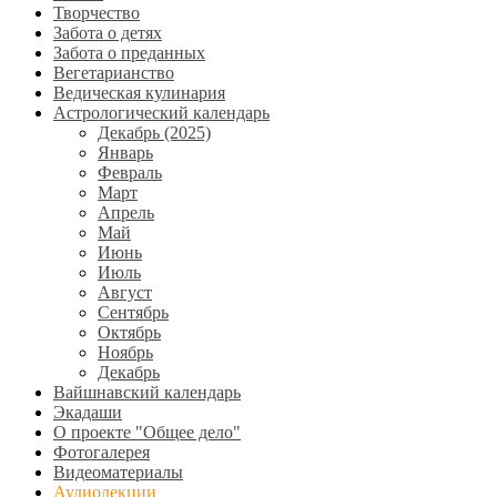
Творчество
Забота о детях
Забота о преданных
Вегетарианство
Ведическая кулинария
Астрологический календарь
Декабрь (2025)
Январь
Февраль
Март
Апрель
Май
Июнь
Июль
Август
Сентябрь
Октябрь
Ноябрь
Декабрь
Вайшнавский календарь
Экадаши
О проекте "Общее дело"
Фотогалерея
Видеоматериалы
Аудиолекции