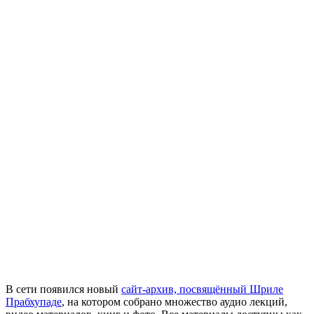
В сети появился новый
сайт-архив, посвящённый Шриле
Прабхупаде
, на котором собрано множество аудио лекций,