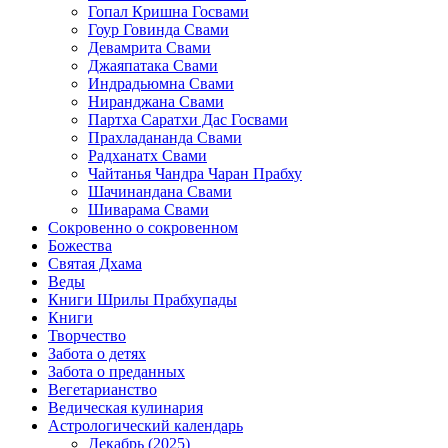
Гопал Кришна Госвами
Гоур Говинда Свами
Девамрита Свами
Джаяпатака Свами
Индрадьюмна Свами
Ниранджана Свами
Партха Саратхи Дас Госвами
Прахладананда Свами
Радханатх Свами
Чайтанья Чандра Чаран Прабху
Шачинандана Свами
Шиварама Свами
Сокровенно о сокровенном
Божества
Святая Дхама
Веды
Книги Шрилы Прабхупады
Книги
Творчество
Забота о детях
Забота о преданных
Вегетарианство
Ведическая кулинария
Астрологический календарь
Декабрь (2025)