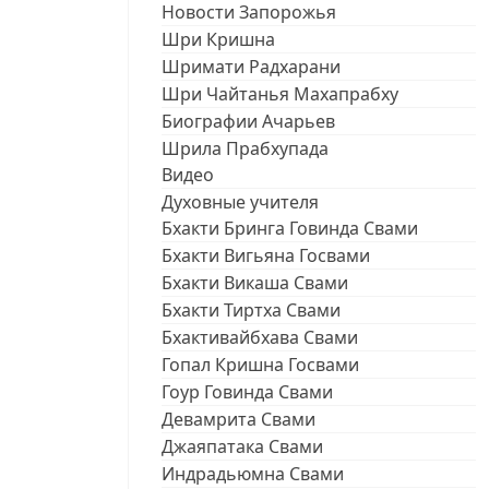
Новости Запорожья
Шри Кришна
Шримати Радхарани
Шри Чайтанья Махапрабху
Биографии Ачарьев
Шрила Прабхупада
Видео
Духовные учителя
Бхакти Бринга Говинда Свами
Бхакти Вигьяна Госвами
Бхакти Викаша Свами
Бхакти Тиртха Свами
Бхактивайбхава Свами
Гопал Кришна Госвами
Гоур Говинда Свами
Девамрита Свами
Джаяпатака Свами
Индрадьюмна Свами