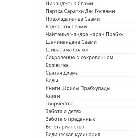
Ниранджана Свами
Партха Саратхи Дас Госвами
Прахладананда Свами
Радханатх Свами
Чайтанья Чандра Чаран Прабху
Шачинандана Свами
Шиварама Свами
Сокровенно о сокровенном
Божества
Святая Дхама
Веды
Книги Шрилы Прабхупады
Книги
Творчество
Забота о детях
Забота о преданных
Вегетарианство
Ведическая кулинария