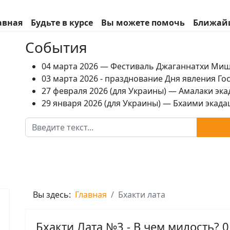
авная
Будьте в курсе
Вы можете помочь
Ближай
События
04 марта 2026 — Фестиваль Джаганнатхи Ми
03 марта 2026 - празднование Дня явления Г
27 февраля 2026 (для Украины) — Амалаки экад
29 января 2026 (для Украины) — Бхаими экадаш
Поиск
Вы здесь:
Главная
Бхакти лата
Бхакти Лата №3 - В чем милость? 0