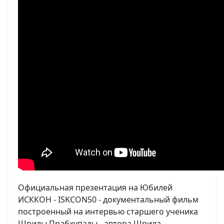
Официальная прeзентация на Юбилей
ИСККОН - ISKCON50 - документальный фильм
построенный на интервью старшего ученика
Шрилы Прабхупады - автора Шрила