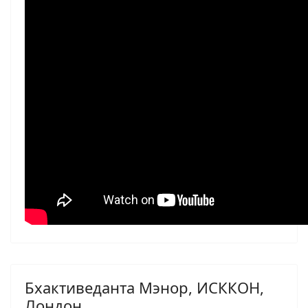
Бхактиведанта Мэнор, ИСККОН,
Лондон