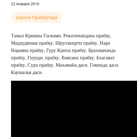
22 января 2016
Шрила Прабхупада
Тамал Кришна Госвами, Реватинандана прабху,
Мадхудвиша прабху, Шрутакирти прабху, Нара
Нараяна прабху, Гуру Крипа прабху, Брахмананда
прабху, Гурудас прабху, Ваясаки прабху, Бхагават
прабху, Сура прабху, Махамайа даси, Говинда даси,
Каушалья даси.