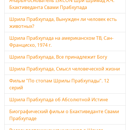
Ачарья-основатель ISKCON Шри Шримад А.Ч.
Бхактиведанта Свами Прабхупада
Шрила Прабхупада, Вынужден ли человек есть
животных?
Шрила Прабхупада на американском ТВ, Сан-
Франциско, 1974 г.
Шрила Прабхупада, Все принадлежит Богу
Шрила Прабхупада, Смысл человеческой жизни
Фильм "По стопам Шрилы Прабхупады". 12
серий
Шрила Прабхупада об Абсолютной Истине
Биографический фильм о Бхактиведанте Свами
Прабхупаде