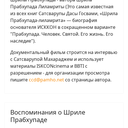
Прабхупада Лиламриты (Это самая известная
из всех книг Сатсварупы Дасы Госвами, «Шрила
Прабхупада-лиламрита» — биография
основателя ИСККОН в сокращенном варианте
"Прабхупада. Человек. Святой. Его жизнь. Его
наследие").
Документальный фильм строится на интервью
с Сатсварупой Махараджем и использует
материалы ISKCONcinema и BBTI с
разрешением - для организации просмотра
пишите
ccd@pamho.net
со страницы автора.
Воспоминания о Шриле
Прабхупаде