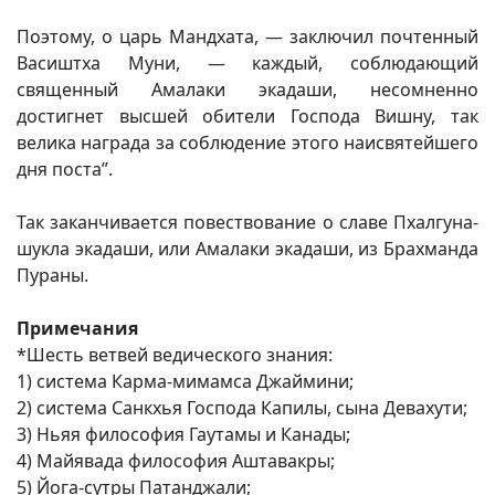
Поэтому, о царь Мандхата, — заключил почтенный
Васиштха Муни, — каждый, соблюдающий
священный Амалаки экадаши, несомненно
достигнет высшей обители Господа Вишну, так
велика награда за соблюдение этого наисвятейшего
дня поста”.
Так заканчивается повествование о славе Пхалгуна-
шукла экадаши, или Амалаки экадаши, из Брахманда
Пураны.
Примечания
*Шесть ветвей ведического знания:
1) система Карма-мимамса Джаймини;
2) система Санкхья Господа Капилы, сына Девахути;
3) Ньяя философия Гаутамы и Канады;
4) Майявада философия Аштавакры;
5) Йога-сутры Патанджали;