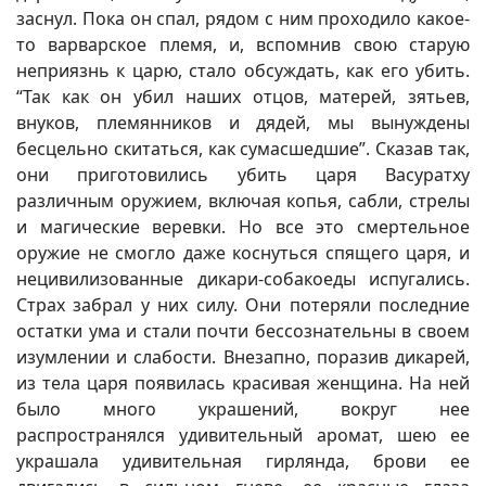
заснул. Пока он спал, рядом с ним проходило какое-
то варварское племя, и, вспомнив свою старую
неприязнь к царю, стало обсуждать, как его убить.
“Так как он убил наших отцов, матерей, зятьев,
внуков, племянников и дядей, мы вынуждены
бесцельно скитаться, как сумасшедшие”. Сказав так,
они приготовились убить царя Васуратху
различным оружием, включая копья, сабли, стрелы
и магические веревки. Но все это смертельное
оружие не смогло даже коснуться спящего царя, и
нецивилизованные дикари-собакоеды испугались.
Страх забрал у них силу. Они потеряли последние
остатки ума и стали почти бессознательны в своем
изумлении и слабости. Внезапно, поразив дикарей,
из тела царя появилась красивая женщина. На ней
было много украшений, вокруг нее
распространялся удивительный аромат, шею ее
украшала удивительная гирлянда, брови ее