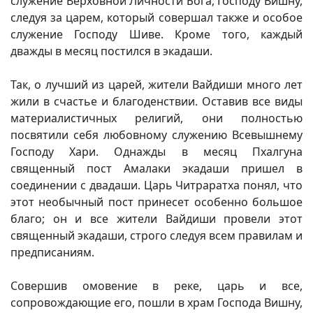
служение Верховной Личности Бога, Господу Вишну,
следуя за царем, который совершал также и особое
служение Господу Шиве. Кроме того, каждый
дважды в месяц постился в экадаши.
Так, о лучший из царей, жители Вайдиши много лет
жили в счастье и благоденствии. Оставив все виды
материалистичных религий, они полностью
посвятили себя любовному служению Всевышнему
Господу Хари. Однажды в месяц Пхалгуна
священный пост Амалаки экадаши пришел в
соединении с двадаши. Царь Читраратха понял, что
этот необычный пост принесет особенно большое
благо; он и все жители Вайдиши провели этот
священный экадаши, строго следуя всем правилам и
предписаниям.
Совершив омовение в реке, царь и все,
сопровождающие его, пошли в храм Господа Вишну,