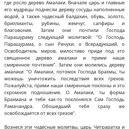
где росло дерево Амалаки. Вначале царь и главные
его мудрецы поднесли дереву сосуды наполненные
водой, а также чудесный балдахин, обувь, золото,
бриллианты, рубины, жемчуг, сапфиры и
благовония. Затем они почтили Господа
Парашураму следующей молитвой: “О Господь
Парашурама, о сын Ренуки, о Всерадуюший, о
Освободитель миров, милостиво приди под это
священное дерево амалаки и прими наше
смиренное почтение”. Затем они молились дереву
амалаки: “О Амалаки, потомок Господа Брахмы, ты
можешь уничтожить последствия всех грехов.
Пожалуйста, прими наши смиренные поклоны и это
скромное подношение. О Амалаки, ты форма
Брахмана и тебе как-то поклонялся Сам Господь
Рамачандра. Обошедший тебя сразу же
освобождается от всех грехов”.
Вознеся эти чудесные молитвы, царь Читраратха и