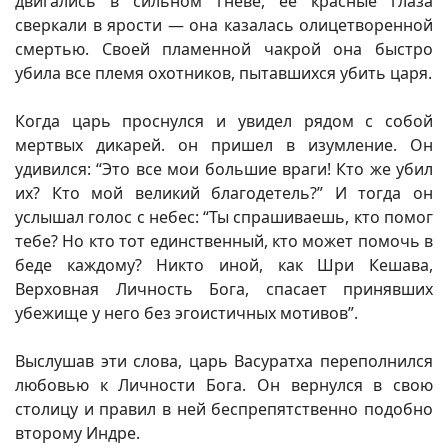
двигались в сильном гневе, ее красные глаза
сверкали в ярости — она казалась олицетворенной
смертью. Своей пламенной чакрой она быстро
убила все племя охотников, пытавшихся убить царя.
Когда царь проснулся и увидел рядом с собой
мертвых дикарей. он пришел в изумление. Он
удивился: “Это все мои большие враги! Кто же убил
их? Кто мой великий благодетель?” И тогда он
услышал голос с небес: “Ты спрашиваешь, кто помог
тебе? Но кто тот единственный, кто может помочь в
беде каждому? Никто иной, как Шри Кешава,
Верховная Личность Бога, спасает принявших
убежище у него без эгоистичных мотивов”.
Выслушав эти слова, царь Васуратха переполнился
любовью к Личности Бога. Он вернулся в свою
столицу и правил в ней беспрепятственно подобно
второму Индре.