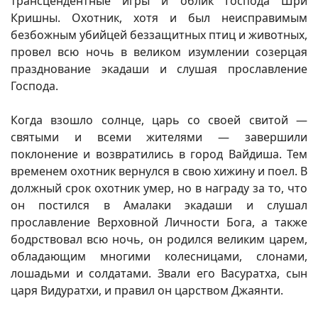
трансцендентные игры и облик Господа Шри
Кришны. Охотник, хотя и был неисправимым
безбожным убийцей беззащитных птиц и животных,
провел всю ночь в великом изумлении созерцая
празднование экадаши и слушая прославление
Господа.
Когда взошло солнце, царь со своей свитой —
святыми и всеми жителями — завершили
поклонение и возвратились в город Вайдиша. Тем
временем охотник вернулся в свою хижину и поел. В
должный срок охотник умер, но в награду за то, что
он постился в Амалаки экадаши и слушал
прославление Верховной Личности Бога, а также
бодрствовал всю ночь, он родился великим царем,
обладающим многими колесницами, слонами,
лошадьми и солдатами. Звали его Васуратха, сын
царя Видуратхи, и правил он царством Джаянти.