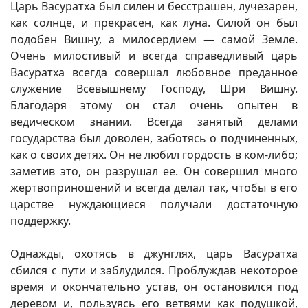
Царь Васуратха был силен и бесстрашен, лучезарен,
как солнце, и прекрасен, как луна. Силой он был
подобен Вишну, а милосердием — самой Земле.
Очень милостивый и всегда справедливый царь
Васуратха всегда совершал любовное преданное
служение Всевышнему Господу, Шри Вишну.
Благодаря этому он стал очень опытен в
ведическом знании. Всегда занятый делами
государства был доволен, заботясь о подчиненных,
как о своих детях. Он не любил гордость в ком-либо;
заметив это, он разрушал ее. Он совершил много
жертвоприношений и всегда делал так, чтобы в его
царстве нуждающиеся получали достаточную
поддержку.
Однажды, охотясь в джунглях, царь Васуратха
сбился с пути и заблудился. Проблуждав некоторое
время и окончательно устав, он остановился под
деревом и, пользуясь его ветвями как подушкой,