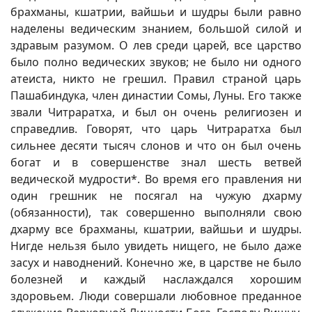
брахманы, кшатрии, вайшьи и шудры были равно
наделены ведическим знанием, большой силой и
здравым разумом. О лев среди царей, все царство
было полно ведических звуков; не было ни одного
атеиста, никто не грешил. Правил страной царь
Пашабиндука, член династии Сомы, Луны. Его также
звали Читраратха, и был он очень религиозен и
справедлив. Говорят, что царь Читраратха был
сильнее десяти тысяч слонов и что он был очень
богат и в совершенстве знал шесть ветвей
ведической мудрости*. Во время его правления ни
один грешник не посягал на чужую дхарму
(обязанности), так совершенно выполняли свою
дхарму все брахманы, кшатрии, вайшьи и шудры.
Нигде нельзя было увидеть нищего, не было даже
засух и наводнений. Конечно же, в царстве не было
болезней и каждый наслаждался хорошим
здоровьем. Люди совершали любовное преданное