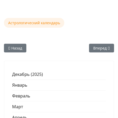
Астрологический календарь
Предыдущий: Астрологический календарь — июль 2026
Следующий: А
Назад
Вперед
Декабрь (2025)
Январь
Февраль
Март
Апрель