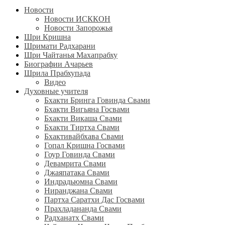
Новости
Новости ИСККОН
Новости Запорожья
Шри Кришна
Шримати Радхарани
Шри Чайтанья Махапрабху
Биографии Ачарьев
Шрила Прабхупада
Видео
Духовные учителя
Бхакти Бринга Говинда Свами
Бхакти Вигьяна Госвами
Бхакти Викаша Свами
Бхакти Тиртха Свами
Бхактивайбхава Свами
Гопал Кришна Госвами
Гоур Говинда Свами
Девамрита Свами
Джаяпатака Свами
Индрадьюмна Свами
Ниранджана Свами
Партха Саратхи Дас Госвами
Прахладананда Свами
Радханатх Свами