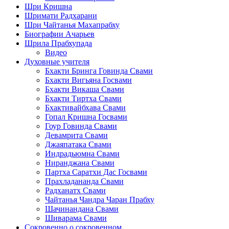
Шри Кришна
Шримати Радхарани
Шри Чайтанья Махапрабху
Биографии Ачарьев
Шрила Прабхупада
Видео
Духовные учителя
Бхакти Бринга Говинда Свами
Бхакти Вигьяна Госвами
Бхакти Викаша Свами
Бхакти Тиртха Свами
Бхактивайбхава Свами
Гопал Кришна Госвами
Гоур Говинда Свами
Девамрита Свами
Джаяпатака Свами
Индрадьюмна Свами
Ниранджана Свами
Партха Саратхи Дас Госвами
Прахладананда Свами
Радханатх Свами
Чайтанья Чандра Чаран Прабху
Шачинандана Свами
Шиварама Свами
Сокровенно о сокровенном