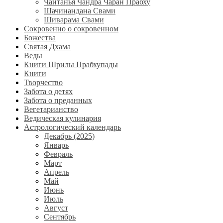
Чайтанья Чандра Чаран Прабху
Шачинандана Свами
Шиварама Свами
Сокровенно о сокровенном
Божества
Святая Дхама
Веды
Книги Шрилы Прабхупады
Книги
Творчество
Забота о детях
Забота о преданных
Вегетарианство
Ведическая кулинария
Астрологический календарь
Декабрь (2025)
Январь
Февраль
Март
Апрель
Май
Июнь
Июль
Август
Сентябрь