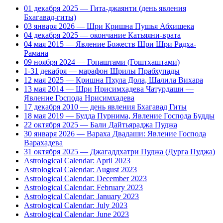
01 декабря 2025 — Гита-джаянти (день явления
Бхагавад-гиты)
03 января 2026 — Шри Кришна Пушья Абхишека
04 декабря 2025 — окончание Катьяяни-врата
04 мая 2015 — Явление Божеств Шри Шри Радха-
Рамана
09 ноября 2024 — Гопаштами (Гоштхаштами)
1-31 декабря — марафон Шрилы Прабхупады
12 мая 2025 — Кришна Пхула Дола, Шалила Вихара
13 мая 2014 — Шри Нрисимхадева Чатурдаши —
Явление Господа Нрисимхадева
17 декабря 2010 — день явления Бхагавад Гиты
18 мая 2019 — Будда Пурнима, Явление Господа Будды
22 октября 2025 — Бали Дайтьяраджа Пуджа
30 января 2026 — Вараха Двадаши: Явление Господа
Варахадева
31 октября 2025 — Джагаддхатри Пуджа (Дурга Пуджа)
Astrological Calendar: April 2023
Astrological Calendar: August 2023
Astrological Calendar: December 2023
Astrological Calendar: February 2023
Astrological Calendar: January 2023
Astrological Calendar: July 2023
Astrological Calendar: June 2023