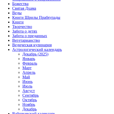
Божества
Святая Дхама
Веды
Книги Шрилы Прабхупады
Книги
Творчество
Забота о детях
Забота о преданных
Вегетарианство
Ведическая кулинария
Астрологический календарь
Декабрь (2025)
Январь
Февраль
Март
Апрель
Май
Июнь
Июль
Август
Сентябрь
Октябрь
Ноябрь
Декабрь
Вайшнавский календарь