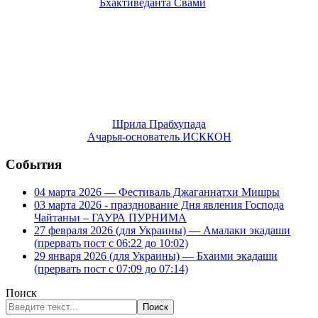
Шрила Прабхупада
Ачарья-основатель ИСККОН
События
04 марта 2026 — Фестиваль Джаганнатхи Мишры
03 марта 2026 - празднование Дня явления Господа
Чайтаньи – ГАУРА ПУРНИМА
27 февраля 2026 (для Украины) — Амалаки экадаши
(прервать пост с 06:22 до 10:02)
29 января 2026 (для Украины) — Бхаими экадаши
(прервать пост с 07:09 до 07:14)
Поиск
Поиск