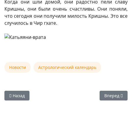
Когда они шли домой, они радостно пели славу
Кришны, они были очень счастливы. Они поняли,
что сегодня они получили милость Кришны. Это все
случилось в Чир гхате.
Новости
Астрологический календарь
Предыдущий: 03 января 2026 — Шри Кришна Пушья Абхи
Следующий: 0
Назад
Вперед