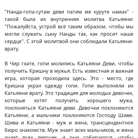
"Нанда-гопа-сутам деви патим ме куруте намах" -
такой была их внутренняя молитва Катьяяни:
"Пожалуйста, устрой всё таким образом, чтобы мы
могли служить сыну Нанды так, как просит наше
сердце". С этой молитвой они соблюдали Катьяяни-
врату.
В Чир гхате, гопи молились Катьяяни Деви, чтобы
получить Кришну в мужья. Есть известная и важная
игра, которая проходила здесь. Это - место, где
Кришна украл одежду гопи. Гопи выполняли их
Катьяяни врату. Это традиция для молодых девочек,
которые хотят получить хорошего мужа,
поклоняться Катьяяни деви. Девочки поклоняются
Катьяяни, а мальчики поклоняются Господу Шиве.
Шива и Катьяяни - муж и жена, трансцендентное
бюро знакомств. Муж знает всех мальчиков, и жена
знает всех девочек, и они собираются, чтобы