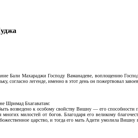
Пуджа
ание Бали Махараджи Господу Ваманадеве, воплощению Господ
ьку, согласно легенде, именно в этот день он пожертвовал зав
сне Шримад Бхагаватам:
ть возведено к особому свойству Вишну — его способности п
я многих милостей от богов. Благодаря его великому благочес
божественное царство, и тогда его мать Адити умолила Вишну п