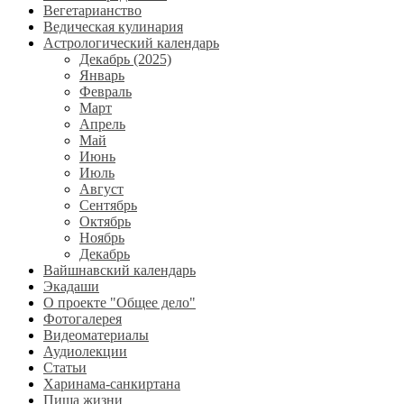
Вегетарианство
Ведическая кулинария
Астрологический календарь
Декабрь (2025)
Январь
Февраль
Март
Апрель
Май
Июнь
Июль
Август
Сентябрь
Октябрь
Ноябрь
Декабрь
Вайшнавский календарь
Экадаши
О проекте "Общее дело"
Фотогалерея
Видеоматериалы
Аудиолекции
Статьи
Харинама-санкиртана
Пища жизни