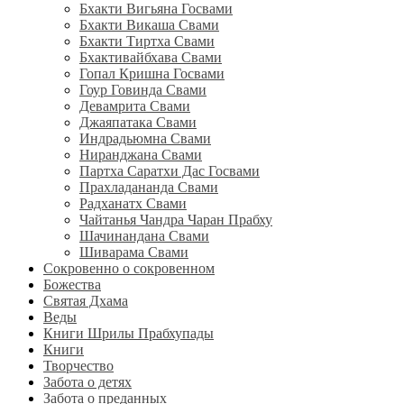
Бхакти Вигьяна Госвами
Бхакти Викаша Свами
Бхакти Тиртха Свами
Бхактивайбхава Свами
Гопал Кришна Госвами
Гоур Говинда Свами
Девамрита Свами
Джаяпатака Свами
Индрадьюмна Свами
Ниранджана Свами
Партха Саратхи Дас Госвами
Прахладананда Свами
Радханатх Свами
Чайтанья Чандра Чаран Прабху
Шачинандана Свами
Шиварама Свами
Сокровенно о сокровенном
Божества
Святая Дхама
Веды
Книги Шрилы Прабхупады
Книги
Творчество
Забота о детях
Забота о преданных