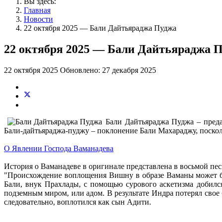
Вы здесь:
Главная
Новости
22 октября 2025 — Бали Дайтьяраджа Пуджа
22 октября 2025 — Бали Дайтьяраджа 
22 октября 2025
Обновлено: 27 декабря 2025
Бали Дайтьяраджа Пуджа – пред
Бали-дайтьяраджа-пуджу – поклонение Бали Махараджу, поскол
О Явлении Господа Ваманадева
История о Ваманадеве в оригинале представлена в восьмой пе
"Происхождение воплощения Вишну в образе Ваманы может бы
Бали, внук Прахлады, с помощью сурового аскетизма добилс
подземным миром, или адом. В результате Индра потерял свое 
следовательно, воплотился как сын Адити.