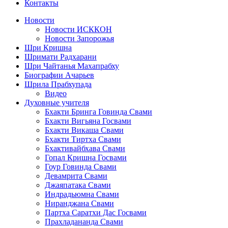
Контакты
Новости
Новости ИСККОН
Новости Запорожья
Шри Кришна
Шримати Радхарани
Шри Чайтанья Махапрабху
Биографии Ачарьев
Шрила Прабхупада
Видео
Духовные учителя
Бхакти Бринга Говинда Свами
Бхакти Вигьяна Госвами
Бхакти Викаша Свами
Бхакти Тиртха Свами
Бхактивайбхава Свами
Гопал Кришна Госвами
Гоур Говинда Свами
Девамрита Свами
Джаяпатака Свами
Индрадьюмна Свами
Ниранджана Свами
Партха Саратхи Дас Госвами
Прахладананда Свами