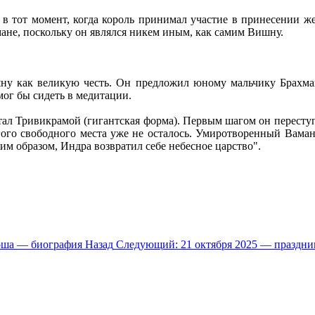
 в тот момент, когда король принимал участие в принесении
ане, поскольку он являлся никем иным, как самим Вишну.
у как великую честь. Он предложил юному мальчику Брахмане
мог бы сидеть в медитации.
тал Тривикрамой (гигантская форма). Первым шагом он пересту
угого свободного места уже не осталось. Умиротворенный Вамана
им образом, Индра возвратил себе небесное царство".
хоша — биография
Назад
Следующий: 21 октября 2025 — праздн