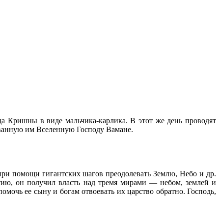
а Кришны в виде мальчика-карлика. В этот же день проводят
оеванную им Вселенную Господу Вамане.
ри помощи гигантских шагов преодолевать Землю, Небо и др.
тию, он получил власть над тремя мирами — небом, землей и
омочь ее сыну и богам отвоевать их царство обратно. Господь,