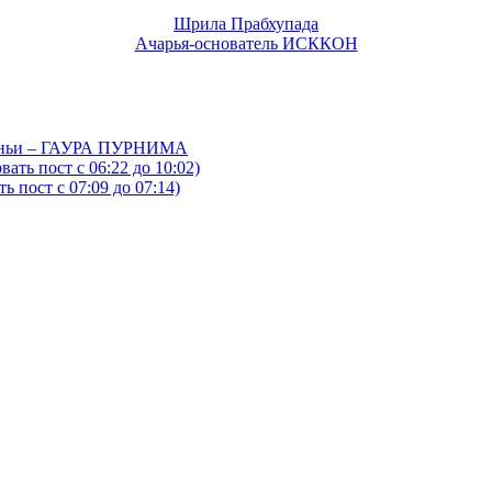
Шрила Прабхупада
Ачарья-основатель ИСККОН
йтаньи – ГАУРА ПУРНИМА
ать пост с 06:22 до 10:02)
 пост с 07:09 до 07:14)