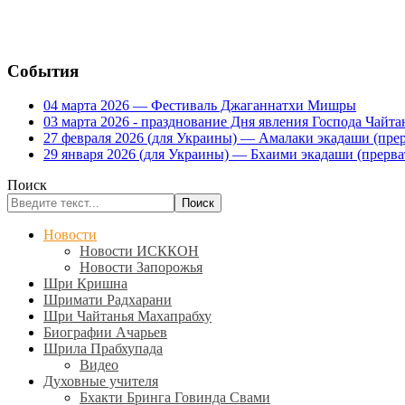
События
04 марта 2026 — Фестиваль Джаганнатхи Мишры
03 марта 2026 - празднование Дня явления Господа Ча
27 февраля 2026 (для Украины) — Амалаки экадаши (прерв
29 января 2026 (для Украины) — Бхаими экадаши (прервать
Поиск
Поиск
Новости
Новости ИСККОН
Новости Запорожья
Шри Кришна
Шримати Радхарани
Шри Чайтанья Махапрабху
Биографии Ачарьев
Шрила Прабхупада
Видео
Духовные учителя
Бхакти Бринга Говинда Свами