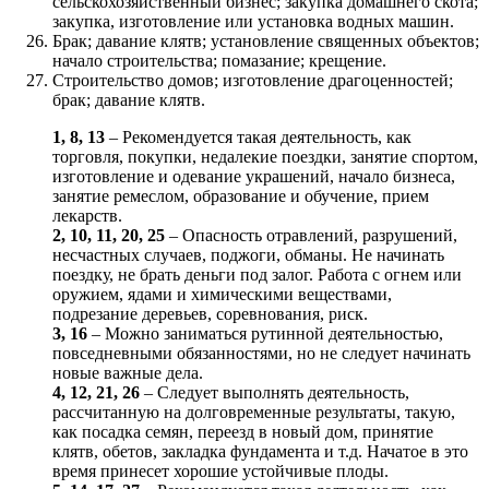
сельскохозяйственный бизнес; закупка домашнего скота;
закупка, изготовление или установка водных машин.
Брак; давание клятв; установление священных объектов;
начало строительства; помазание; крещение.
Строительство домов; изготовление драгоценностей;
брак; давание клятв.
1, 8, 13
– Рекомендуется такая деятельность, как
торговля, покупки, недалекие поездки, занятие спортом,
изготовление и одевание украшений, начало бизнеса,
занятие ремеслом, образование и обучение, прием
лекарств.
2, 10, 11, 20, 25
– Опасность отравлений, разрушений,
несчастных случаев, поджоги, обманы. Не начинать
поездку, не брать деньги под залог. Работа с огнем или
оружием, ядами и химическими веществами,
подрезание деревьев, соревнования, риск.
3, 16
– Можно заниматься рутинной деятельностью,
повседневными обязанностями, но не следует начинать
новые важные дела.
4, 12, 21, 26
– Следует выполнять деятельность,
рассчитанную на долговременные результаты, такую,
как посадка семян, переезд в новый дом, принятие
клятв, обетов, закладка фундамента и т.д. Начатое в это
время принесет хорошие устойчивые плоды.