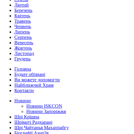
Лютий
Березень
Квітень
Травень
Червень
Липень
Серпень
Вересень
Жовтень
Листопад
Грудень
Головна
Будьте обізнані
Ви можете допомогти
Найближчий Храм
Контакти
Новини
Новини ISKCON
Новини Запоріжжя
Шрі Крішна
Шріматі Радхарані
Шрі Чайтанья Махапрабгу
Біографії Ачар'їв