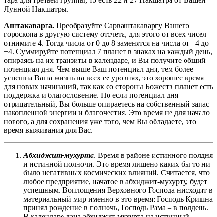
тара для третьей группы, то есть 22 и 27 Накшатра от Вашей
Лунной Накшатры.
Аштакаварга.
Преобразуйте Сарваштакаваргу Вашего
гороскопа в другую систему отсчета, для этого от всех чисел
отнимите 4. Тогда числа от 0 до 8 заменятся на числа от –4 до
+4. Суммируйте потенциал 7 планет в знаках на каждый день,
опираясь на их транзиты в календаре, и Вы получите общий
потенциал дня. Чем выше Ваш потенциал дня, тем более
успешна Ваша жизнь на всех ее уровнях, это хорошее время
для новых начинаний, так как со стороны Божеств планет есть
поддержка и благословение. Но если потенциал дня
отрицательный, Вы больше опираетесь на собственный запас
накопленной энергии и благочестия. Это время не для начало
нового, а для сохранения уже того, чем Вы обладаете, это
время выживания для Вас.
Абхиджит-мухурта
. Время в районе истинного полдня
и истинной полночи. Это время лишено каких бы то ни
было негативных космических влияний. Считается, что
любое предприятие, начатое в абхиджит-мухурту, будет
успешным. Воплощения Верховного Господа нисходят в
материальный мир именно в это время: Господь Кришна
принял рождение в полночь, Господь Рама – в полдень.
В календаре дана абхиджит-мухурта на истинный