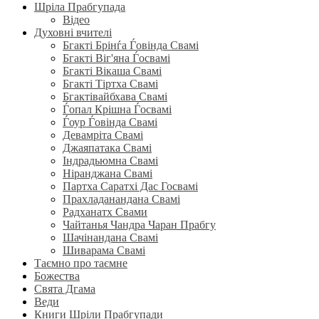
Шріла Прабгупада
Відео
Духовні вчителі
Бгакті Брінѓа Ѓовінда Свамі
Бгакті Віг'яна Ѓосвамі
Бгакті Вікаша Свамі
Бгакті Тіртха Свамі
Бгактівайбхава Свамі
Ѓопал Крішна Ѓосвамі
Ѓоур Ѓовінда Свамі
Девамріта Свамі
Джаяпатака Свамі
Індрадьюмна Свамі
Ніранджана Свамі
Партха Саратхі Дас Госвамі
Прахладанандана Свамі
Радханатх Свами
Чайтанья Чандра Чаран Прабгу
Шачінандана Свамі
Шиварама Свамі
Таємно про таємне
Божества
Свята Дгама
Веди
Книги Шріли Прабгупади