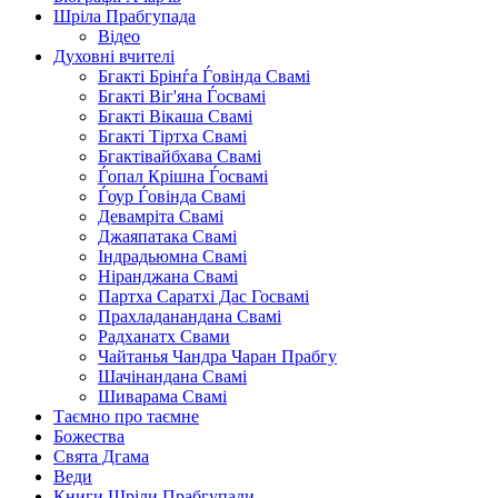
Шріла Прабгупада
Відео
Духовні вчителі
Бгакті Брінѓа Ѓовінда Свамі
Бгакті Віг'яна Ѓосвамі
Бгакті Вікаша Свамі
Бгакті Тіртха Свамі
Бгактівайбхава Свамі
Ѓопал Крішна Ѓосвамі
Ѓоур Ѓовінда Свамі
Девамріта Свамі
Джаяпатака Свамі
Індрадьюмна Свамі
Ніранджана Свамі
Партха Саратхі Дас Госвамі
Прахладанандана Свамі
Радханатх Свами
Чайтанья Чандра Чаран Прабгу
Шачінандана Свамі
Шиварама Свамі
Таємно про таємне
Божества
Свята Дгама
Веди
Книги Шріли Прабгупади