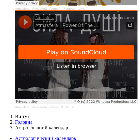
Atmasfera
·
Atmasfera - Album "...Forgotten Love"
Atmasfera
·
Atmasfera - Power Of The Soul
Ви тут:
Головна
Астрологічний календар
Астрологический календарь