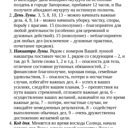
полдень в городе Запорожье, прибавьте 12 часов, и Вы
получите абхиджит-мухурту на истинную полночь.
День Луны
. 3, 5, 8, 10, 13 – можно начинать важные
дела. 4, 9, 14 – можно начинать уборку, чистку, споры,
борьбу с врагами. 15 (полнолуние) – благоприятен для
любой деятельности (особенно для церемоний и
духовных действий). 15 (новолуние) – неблагоприятен
для любых дел (исключение – духовные практики,
почитание предков).
Накшатра Луны
. Рядом с номером Вашей лунной
накшатры поставьте число 1, рядом со следующим – 2, и
так до 9. Затем снова 1, 2 и т.д. 1 – опасность для тела,
отличное состояние рутинных обязанностей, 2 –
финансовое благополучие, хорошая пища, семейные
удовольствия, 3 – опасность, потери и несчастные
случаи, избегайте важных дел, 4 – успех в ваших
усилиях, следуйте вашим планам, 5 – препятствия на
пути ваших стремлений, отложите важные дела, 6 –
осуществление ваших желаний, назначайте на это время
важные дела, 7 – потери, несчастные случаи, не
ожидайте немедленных результатов, 8 – содействует
выполнению обычных дел, 9 – очень дружественна
достижению желаемой цели.
Код дня
. Меняется во время восхода Солнца, начала