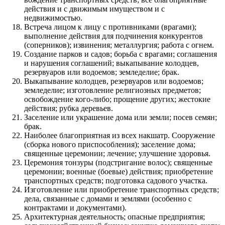
действия и с движимым имуществом и с
недвижимостью.
Встреча лицом к лицу с противниками (врагами);
выполнение действия для подчинения конкурентов
(соперников); извинения; металлургия; работа с огнем.
Создание парков и садов; борьба с врагами; соглашения
и нарушения соглашений; выкапывание колодцев,
резервуаров или водоемов; земледелие; брак.
Выкапывание колодцев, резервуаров или водоемов;
земледелие; изготовление религиозных предметов;
освобождение кого-либо; прощение других; жестокие
действия; рубка деревьев.
Заселение или украшение дома или земли; посев семян;
брак.
Наиболее благоприятная из всех накшатр. Сооружение
(сборка нового приспособления); заселение дома;
священные церемонии; лечение; улучшение здоровья.
Церемония тонзуры (подстригание волос); священные
церемонии; военные (боевые) действия; приобретение
транспортных средств; подготовка садового участка.
Изготовление или приобретение транспортных средств;
дела, связанные с домами и землями (особенно с
контрактами и документами).
Архитектурная деятельность; опасные предприятия;