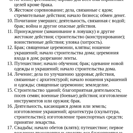
целей кроме брака.
Жестокое соревнование; дела, связанные с ядом;
стремительные действия; начало бизнеса; обмен денег.
Почитание умерших; деятельность, связанная с водой;
брак; война и другие опасные действия.
Принуждение (заманивание в ловушку) и другие
жестокие действия; строительство (конструирование);
воинственные действия; уловка (хитрость).
Брак; священные церемонии, клятвы; ношение
украшений; начало строительства дома; церемония
входа в дом; разрезание ленты.
Путешествие; начало обучения; брак; одевание новой
одежды и украшений; начало строительства дома.
Лечение; дела по улучшению здоровья; действия,
связанные с архитектурой; начало ношения украшений
и одежды; священные церемонии; земледелие.
Строительство зданий; благоприятная деятельность;
посев семян; военные (боевые) действия; изготовление
инструментов или оружия; брак.
Деятельность, касающаяся домов или земель;
изготовление украшений; архитектура (скульптура,
строительство); изготовление транспортных средств;
принятие лекарства.
Свадьбы; начало обетов (клятв); путешествие; первое
вождение транспортных средств; все благоприятные