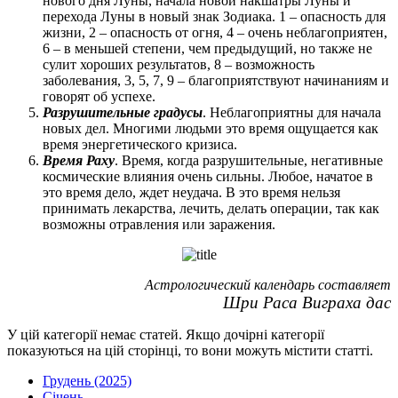
нового дня Луны, начала новой накшатры Луны и
перехода Луны в новый знак Зодиака. 1 – опасность для
жизни, 2 – опасность от огня, 4 – очень неблагоприятен,
6 – в меньшей степени, чем предыдущий, но также не
сулит хороших результатов, 8 – возможность
заболевания, 3, 5, 7, 9 – благоприятствуют начинаниям и
говорят об успехе.
Разрушительные градусы
. Неблагоприятны для начала
новых дел. Многими людьми это время ощущается как
время энергетического кризиса.
Время Раху
. Время, когда разрушительные, негативные
космические влияния очень сильны. Любое, начатое в
это время дело, ждет неудача. В это время нельзя
принимать лекарства, лечить, делать операции, так как
возможны отравления или заражения.
Астрологический календарь составляет
Шри Раса Виграха дас
У цій категорії немає статей. Якщо дочірні категорії
показуються на цій сторінці, то вони можуть містити статті.
Грудень (2025)
Січень