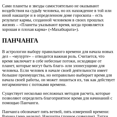
Сами планеты и звезды самостоятельно не оказывают
воздействия на судьбу человека, но их нахождение в той или
иной накшатре и в определенном доме гороскопа – есть
результат кармы, созданной человеком в своих прошлых
жизнях – «Планеты указывают время, когда проявляется
хорошая и плохая карма» («Махабхарата»).
ПАНЧАНГА
В астрологии выбору правильного времени для начала новых
дел – «мухурте» – отводится важная роль. Считается, что
время заключает в себе небесные потоки, исходящие от
планет, которые могут быть благо- или злонесущими для
человека. Если человек в начале своей деятельности имеет
большие преимущества, но неправильно выбирает время для
начала своей работы, он может лишиться их, так как действует
негармонично с потоками времени.
Существует несколько несложных методов расчета, которые
позволяют определить благоприятное время для начинаний с
помощью Панчанги.
Панчанга обозначает пять ветвей, пять измерений времени:
Варана (день недели), Накшатра (лунное созвездие), Титхи