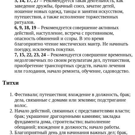
5, 14, 17, 27
– Рекомендуется такая деятельность, как
заведение дружбы, брачный союз, зачатие детей,
ношение новых одежд, танцы и занятия искусством,
путешествия, а также исполнение торжественных
ритуалов.
6, 9, 18, 19
– Рекомендуется совершение активных
действий, наступление, встреча с противником,
опасность обвинений и ссоры. В это время
благоприятно чтение мистических мантр. Не начинать
поездку, исключить покупки.
7, 15, 22, 23, 24
– Рекомендуется совершение временных,
недолговечных по своим результатам дел, путешествия,
приобретение транспортных средств, начало лечения
или голодания, начало ремонта, обучение, садоводство.
Титхи
Фестивали; путешествия; вхождение в должность, брак;
дела, связанные с домами или землями; подстригание
волос.
Начало действий, связанных с представителями власти;
брак; украшение драгоценными камнями; закладка
фундамента дома, строительство; выполнение
обещаний; вхождение в должность; начало работы.
Благоприятный день для начинания важных дел; брак,