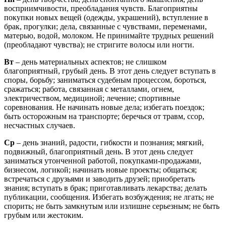
восприимчивости, преобладания чувств. Благоприятны
покупки новых вещей (одежды, украшений), вступление в
брак, прогулки; дела, связанные с чувствами, переменами,
матерью, водой, молоком. Не принимайте трудных решений
(преобладают чувства); не стригите волосы или ногти.
Вт
– день материальных аспектов; не слишком
благоприятный, грубый день. В этот день следует вступать в
споры, борьбу; заниматься судебным процессом, бороться,
сражаться; работа, связанная с металлами, огнем,
электричеством, медициной; лечение; спортивные
соревнования. Не начинать новые дела; избегать поездок;
быть осторожным на транспорте; беречься от травм, ссор,
несчастных случаев.
Ср
– день знаний, радости, гибкости и познания; мягкий,
подвижный, благоприятный день. В этот день следует
заниматься утонченной работой, покупками-продажами,
бизнесом, логикой; начинать новые проекты; общаться;
встречаться с друзьями и заводить друзей; приобретать
знания; вступать в брак; приготавливать лекарства; делать
публикации, сообщения. Избегать возбуждения; не лгать; не
спорить; не быть замкнутым или излишне серьезным; не быть
грубым или жестоким.