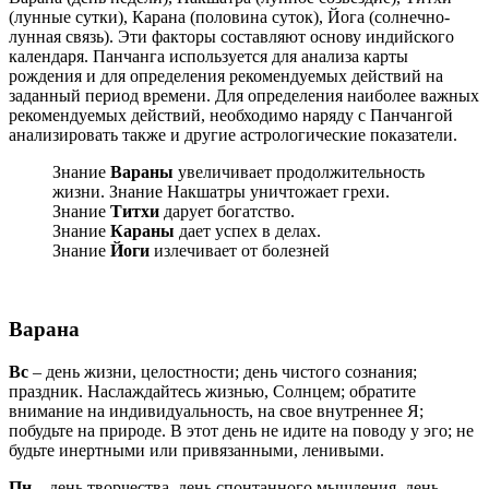
(лунные сутки), Карана (половина суток), Йога (солнечно-
лунная связь). Эти факторы составляют основу индийского
календаря. Панчанга используется для анализа карты
рождения и для определения рекомендуемых действий на
заданный период времени. Для определения наиболее важных
рекомендуемых действий, необходимо наряду с Панчангой
анализировать также и другие астрологические показатели.
Знание
Вараны
увеличивает продолжительность
жизни. Знание Накшатры уничтожает грехи.
Знание
Титхи
дарует богатство.
Знание
Караны
дает успех в делах.
Знание
Йоги
излечивает от болезней
Варана
Вс
– день жизни, целостности; день чистого сознания;
праздник. Наслаждайтесь жизнью, Солнцем; обратите
внимание на индивидуальность, на свое внутреннее Я;
побудьте на природе. В этот день не идите на поводу у эго; не
будьте инертными или привязанными, ленивыми.
Пн
– день творчества, день спонтанного мышления, день