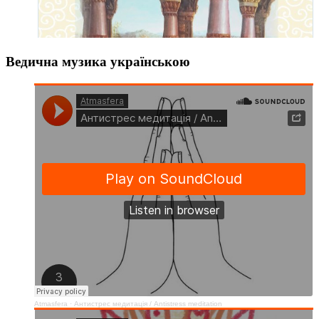
Ведична музика українською
Atmasfera
·
Антистрес медитація / Аntistress meditation