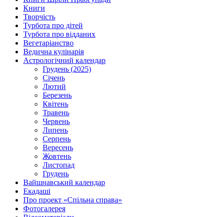
Книги
Творчість
Турбота про дітей
Турбота про відданих
Вегетаріанство
Ведична кулінарія
Астрологічний календар
Грудень (2025)
Січень
Лютий
Березень
Квітень
Травень
Червень
Липень
Серпень
Вересень
Жовтень
Листопад
Грудень
Вайшнавський календар
Екадаші
Про проект «Спільна справа»
Фотогалерея