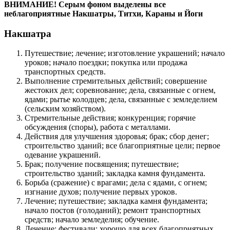
ВНИМАНИЕ! Серым фоном выделены все
неблагоприятные Накшатры, Титхи, Караны и Йоги
Накшатра
Путешествие; лечение; изготовление украшений; начало
уроков; начало поездки; покупка или продажа
транспортных средств.
Выполнение стремительных действий; совершение
жестоких дел; соревнование; дела, связанные с огнем,
ядами; рытье колодцев; дела, связанные с земледелием
(сельским хозяйством).
Стремительные действия; конкуренция; горячие
обсуждения (споры), работа с металлами.
Действия для улучшения здоровья; брак; сбор денег;
строительство зданий; все благоприятные цели; первое
одевание украшений.
Брак; получение посвящения; путешествие;
строительство зданий; закладка камня фундамента.
Борьба (сражение) с врагами; дела с ядами, с огнем;
изгнание духов; получение первых уроков.
Лечение; путешествие; закладка камня фундамента;
начало постов (голоданий); ремонт транспортных
средств; начало земледелия; обучение.
Лечение; фестивали; хорошо для всех благоприятных