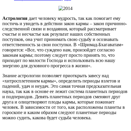
Астрология
дает человеку мудрость, так как помогает ему
постичь и увидеть в действии закон кармы – закон причинно-
следственной связи и воздаяния, который рассматривает
счастье и несчастье как результат наших собственных
поступков, она учит принимать свою судьбу и осознавать
ответственность за свои поступки. В «Шримад-Бхагаватам»
говорится: «Все, что суждено нам, произойдет согласно
законам кармы; поэтому следует просто принять то, что
приходит по милости Господа и использовать всю нашу
энергию для духовного прогресса в жизни».
Знание астрологии позволяет приоткрыть завесу над
«хитросплетением кармы», определить периоды взлетов и
падений, удач и неудач. Это самая точная предсказательная
наука, так как в основе ее лежит система планетных периодов
и подпериодов. Девять планетных периодов сменяют друг
друга и олицетворяют плоды кармы, которые пожинает
человек. В зависимости от того, как расположены планеты в
гороскопе и каким образом следуют планетные периоды
можно судить, какова будет судьба человека.