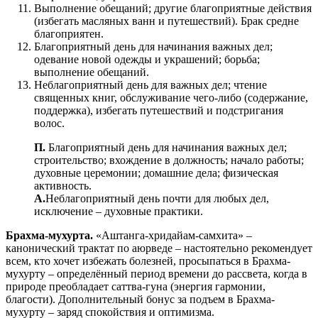
Выполнение обещаний; другие благоприятные действия
(избегать масляных ванн и путешествий). Брак средне
благоприятен.
Благоприятный день для начинания важных дел;
одевание новой одежды и украшений; борьба;
выполнение обещаний.
Неблагоприятный день для важных дел; чтение
священных книг, обслуживание чего-либо (содержание,
поддержка), избегать путешествий и подстригания
волос.
П.
Благоприятный день для начинания важных дел;
строительство; вхождение в должность; начало работы;
духовные церемонии; домашние дела; физическая
активность.
А.
Неблагоприятный день почти для любых дел,
исключение – духовные практики.
Брахма-мухурта.
«Аштанга-хридайам-самхита» –
канонический трактат по аюрведе – настоятельно рекомендует
всем, кто хочет избежать болезней, просыпаться в Брахма-
мухурту – определённый период времени до рассвета, когда в
природе преобладает саттва-гуна (энергия гармонии,
благости). Дополнительный бонус за подъем в Брахма-
мухурту – заряд спокойствия и оптимизма.