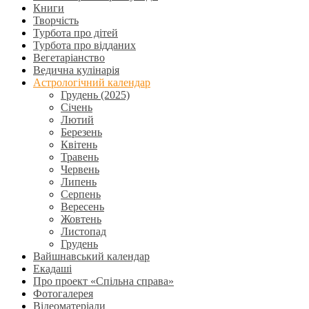
Книги
Творчість
Турбота про дітей
Турбота про відданих
Вегетаріанство
Ведична кулінарія
Астрологічний календар
Грудень (2025)
Січень
Лютий
Березень
Квітень
Травень
Червень
Липень
Серпень
Вересень
Жовтень
Листопад
Грудень
Вайшнавський календар
Екадаші
Про проект «Спільна справа»
Фотогалерея
Відеоматеріали