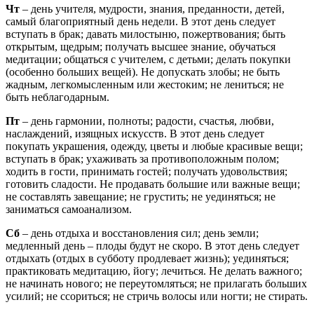
Чт
– день учителя, мудрости, знания, преданности, детей,
самый благоприятный день недели. В этот день следует
вступать в брак; давать милостыню, пожертвования; быть
открытым, щедрым; получать высшее знание, обучаться
медитации; общаться с учителем, с детьми; делать покупки
(особенно больших вещей). Не допускать злобы; не быть
жадным, легкомысленным или жестоким; не лениться; не
быть неблагодарным.
Пт
– день гармонии, полноты; радости, счастья, любви,
наслаждений, изящных искусств. В этот день следует
покупать украшения, одежду, цветы и любые красивые вещи;
вступать в брак; ухаживать за противоположным полом;
ходить в гости, принимать гостей; получать удовольствия;
готовить сладости. Не продавать большие или важные вещи;
не составлять завещание; не грустить; не уединяться; не
заниматься самоанализом.
Сб
– день отдыха и восстановления сил; день земли;
медленный день – плоды будут не скоро. В этот день следует
отдыхать (отдых в субботу продлевает жизнь); уединяться;
практиковать медитацию, йогу; лечиться. Не делать важного;
не начинать нового; не переутомляться; не прилагать больших
усилий; не ссориться; не стричь волосы или ногти; не стирать.