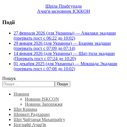
Шріла Прабгупада
Ачар'я-засновник ІСККОН
Події
27 февраля 2026 (для Украины) — Амалаки экадаши
(прервать пост с 06:22 до 10:02)
29 января 2026 (для Украины) — Бхаими экадаши
(прервать пост с 07:09 до 07:14)
14 января 2026 (для Украины) — Шат-тила экадаши
(Прервать пост с 07:24 до 10:20)
01 декабря 2025 (для Украины) — Мокшада Экадаши
(прервать пост с 07:08 до 10:02)
Пошук
Пошук
Новини
Новини ISKCON
Новини Запоріжжя
Шрі Крішна
Шріматі Радхарані
Шрі Чайтанья Махапрабгу
Біографії Ачар'їв