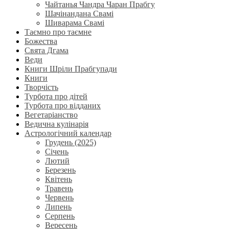
Чайтанья Чандра Чаран Прабгу
Шачінандана Свамі
Шиварама Свамі
Таємно про таємне
Божества
Свята Дгама
Веди
Книги Шріли Прабгупади
Книги
Творчість
Турбота про дітей
Турбота про відданих
Вегетаріанство
Ведична кулінарія
Астрологічний календар
Грудень (2025)
Січень
Лютий
Березень
Квітень
Травень
Червень
Липень
Серпень
Вересень