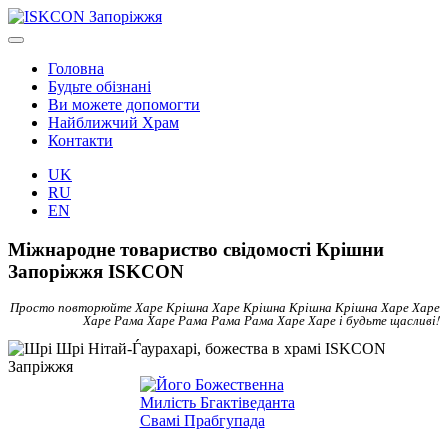
Головна
Будьте обізнані
Ви можете допомогти
Найближчий Храм
Контакти
UK
RU
EN
Міжнародне товариство свідомості Крішни
Запоріжжя ISKCON
Просто повторюйте Харе Крішна Харе Крішна Крішна Крішна Харе Харе
Харе Рама Харе Рама Рама Рама Харе Харе і будьте щасливі!