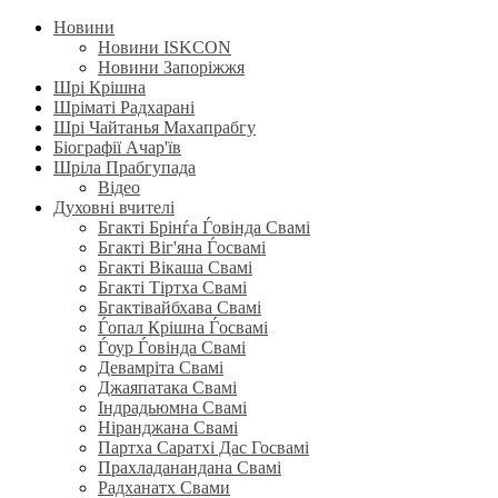
Новини
Новини ISKCON
Новини Запоріжжя
Шрі Крішна
Шріматі Радхарані
Шрі Чайтанья Махапрабгу
Біографії Ачар'їв
Шріла Прабгупада
Відео
Духовні вчителі
Бгакті Брінѓа Ѓовінда Свамі
Бгакті Віг'яна Ѓосвамі
Бгакті Вікаша Свамі
Бгакті Тіртха Свамі
Бгактівайбхава Свамі
Ѓопал Крішна Ѓосвамі
Ѓоур Ѓовінда Свамі
Девамріта Свамі
Джаяпатака Свамі
Індрадьюмна Свамі
Ніранджана Свамі
Партха Саратхі Дас Госвамі
Прахладанандана Свамі
Радханатх Свами