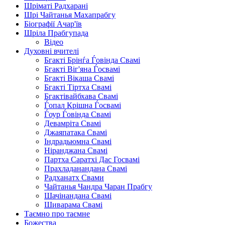
Шріматі Радхарані
Шрі Чайтанья Махапрабгу
Біографії Ачар'їв
Шріла Прабгупада
Відео
Духовні вчителі
Бгакті Брінѓа Ѓовінда Свамі
Бгакті Віг'яна Ѓосвамі
Бгакті Вікаша Свамі
Бгакті Тіртха Свамі
Бгактівайбхава Свамі
Ѓопал Крішна Ѓосвамі
Ѓоур Ѓовінда Свамі
Девамріта Свамі
Джаяпатака Свамі
Індрадьюмна Свамі
Ніранджана Свамі
Партха Саратхі Дас Госвамі
Прахладанандана Свамі
Радханатх Свами
Чайтанья Чандра Чаран Прабгу
Шачінандана Свамі
Шиварама Свамі
Таємно про таємне
Божества