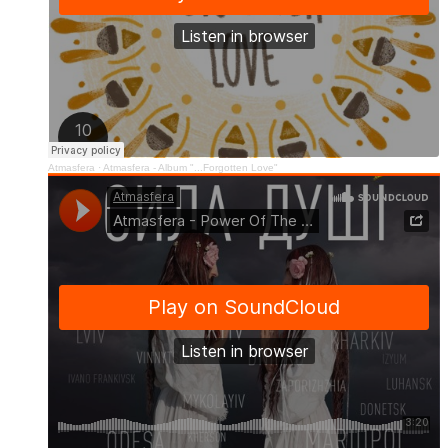
Atmasfera
·
Atmasfera - Album "...Forgotten Love"