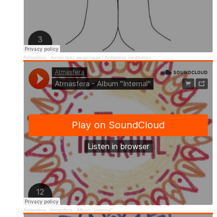
Atmasfera
·
Антистрес медитація / Аntistress meditation
Atmasfera
·
Atmasfera - Album "Internal"