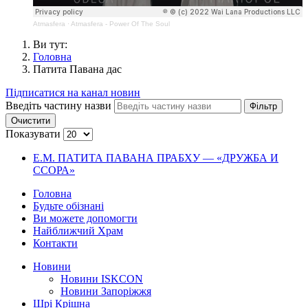
Atmasfera
·
Atmasfera - Power Of The Soul
Ви тут:
Головна
Патита Павана дас
Підписатися на канал новин
Введіть частину назви
Фільтр
Очистити
Показувати
Е.М. ПАТИТА ПАВАНА ПРАБХУ — «ДРУЖБА И
ССОРА»
Головна
Будьте обізнані
Ви можете допомогти
Найближчий Храм
Контакти
Новини
Новини ISKCON
Новини Запоріжжя
Шрі Крішна