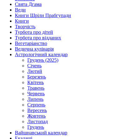
Свята Дгама
Веди
Книги Шріли Прабгупади
Книги
Творчість
Турбота про дітей
Турбота про відданих
Вегетаріанство
Ведична кулінарія
Астрологічний календар
Грудень (2025)
Січень
Лютий
Березень
Квітень
Травень
Червень
Липень
Серпень
Вересень
Жовтень
Листопад
Грудень
Вайшнавський календар
Екадаші