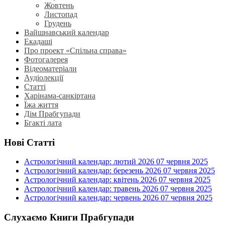
Жовтень
Листопад
Грудень
Вайшнавський календар
Екадаші
Про проект «Спільна справа»
Фотогалерея
Відеоматеріали
Аудіолекції
Статті
Харінама-санкіртана
Їжа життя
Дім Прабгупади
Бгакті лата
Нові Статті
Астрологічний календар: лютий 2026
07 червня 2025
Астрологічний календар: березень 2026
07 червня 2025
Астрологічний календар: квітень 2026
07 червня 2025
Астрологічний календар: травень 2026
07 червня 2025
Астрологічний календар: червень 2026
07 червня 2025
Слухаємо Книги Прабгупади