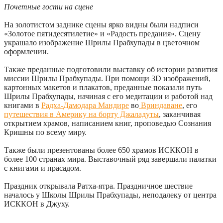
Почетные гости на сцене
На золотистом заднике сцены ярко видны были надписи
«Золотое пятидесятилетие» и «Радость предания». Сцену
украшало изображение Шрилы Прабхупады в цветочном
оформлении.
Также преданные подготовили выставку об истории развития
миссии Шрилы Прабхупады. При помощи 3D изображений,
картонных макетов и плакатов, преданные показали путь
Шрилы Прабхупады, начиная с его медитации и работой над
книгами в
Радха-Дамодара Мандире
во
Вриндаване
, его
путешествия в Америку на борту Джаладуты
, заканчивая
открытием храмов, написанием книг, проповедью Сознания
Кришны по всему миру.
Также были презентованы более 650 храмов ИСККОН в
более 100 странах мира. Выставочный ряд завершали палатки
с книгами и прасадом.
Праздник открывала Ратха-ятра. Праздничное шествие
началось у Школы Шрилы Прабхупады, неподалеку от центра
ИСККОН в Джуху.