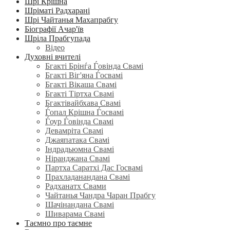
Шрі Крішна
Шріматі Радхарані
Шрі Чайтанья Махапрабгу
Біографії Ачар'їв
Шріла Прабгупада
Відео
Духовні вчителі
Бгакті Брінѓа Ѓовінда Свамі
Бгакті Віг'яна Ѓосвамі
Бгакті Вікаша Свамі
Бгакті Тіртха Свамі
Бгактівайбхава Свамі
Ѓопал Крішна Ѓосвамі
Ѓоур Ѓовінда Свамі
Девамріта Свамі
Джаяпатака Свамі
Індрадьюмна Свамі
Ніранджана Свамі
Партха Саратхі Дас Госвамі
Прахладанандана Свамі
Радханатх Свами
Чайтанья Чандра Чаран Прабгу
Шачінандана Свамі
Шиварама Свамі
Таємно про таємне