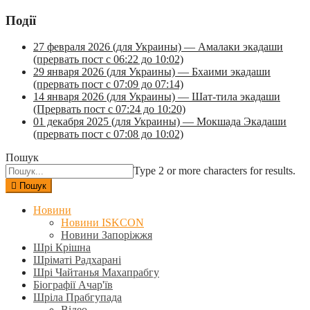
Події
27 февраля 2026 (для Украины) — Амалаки экадаши
(прервать пост с 06:22 до 10:02)
29 января 2026 (для Украины) — Бхаими экадаши
(прервать пост с 07:09 до 07:14)
14 января 2026 (для Украины) — Шат-тила экадаши
(Прервать пост с 07:24 до 10:20)
01 декабря 2025 (для Украины) — Мокшада Экадаши
(прервать пост с 07:08 до 10:02)
Пошук
Type 2 or more characters for results.
Пошук
Новини
Новини ISKCON
Новини Запоріжжя
Шрі Крішна
Шріматі Радхарані
Шрі Чайтанья Махапрабгу
Біографії Ачар'їв
Шріла Прабгупада
Відео