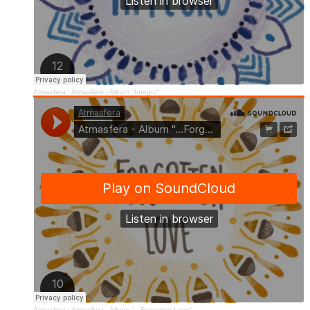
Atmasfera
·
Atmasfera - Album "Integro"
Atmasfera
·
Atmasfera - Album "...Forgotten Love"