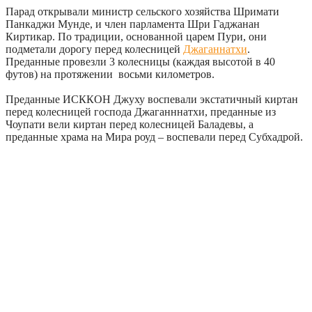
Парад открывали министр сельского хозяйства Шримати
Панкаджи Мунде, и член парламента Шри Гаджанан
Киртикар. По традиции, основанной царем Пури, они
подметали дорогу перед колесницей
Джаганнатхи
.
Преданные провезли 3 колесницы (каждая высотой в 40
футов) на протяжении восьми километров.
Преданные ИСККОН Джуху воспевали экстатичный киртан
перед колесницей господа Джаганннатхи, преданные из
Чоупати вели киртан перед колесницей Баладевы, а
преданные храма на Мира роуд – воспевали перед Субхадрой.