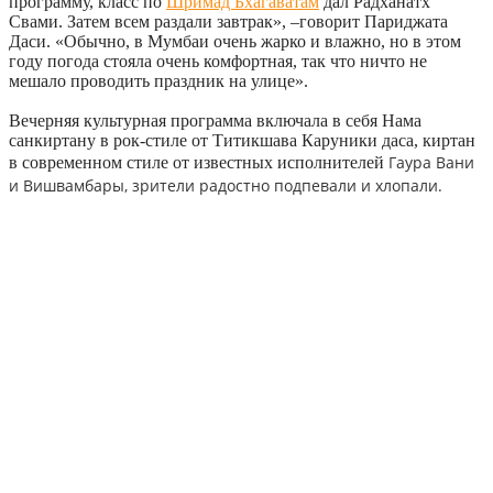
программу, класс по
Шримад Бхагаватам
дал Радханатх
Свами. Затем всем раздали завтрак», –говорит Париджата
Даси. «Обычно, в Мумбаи очень жарко и влажно, но в этом
году погода стояла очень комфортная, так что ничто не
мешало проводить праздник на улице».
Вечерняя культурная программа включала в себя Нама
санкиртану в рок-стиле от Титикшава Каруники даса, киртан
Гаура Вани
в современном стиле от известных исполнителей
и Вишвамбары, зрители радостно подпевали и хлопали.