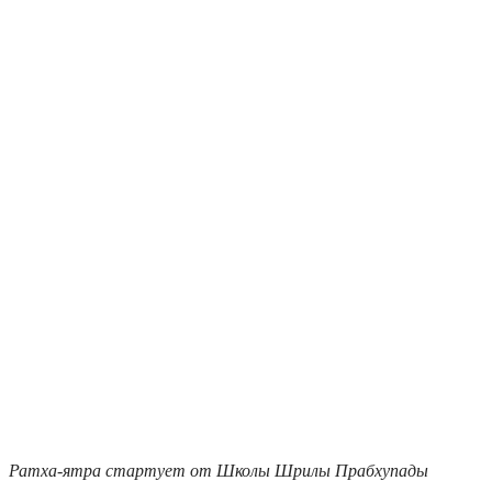
Ратха-ятра стартует от Школы Шрилы Прабхупады