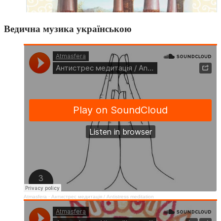
Ведична музика українською
Atmasfera
·
Антистрес медитація / Аntistress meditation