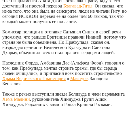
Член Парламента Аната Джит восхвалял Прабхупаду за его
доступный и простой перевод
Бхагавад-Гиты
. Он сказал, что
из-за того, что она была на санскрите, люди не читали Гиту, но
сегодня ИСККОН перевел ее на более чем 60 языков, так что
каждый может получить ее послание.
Комиссар полиции в отставке Сатьяпал Сингх в своей речи
упомянул, что раньше Британцы правили Индией, потому что
страна не была объединена. Но Прабхупада, сказал он,
возрождая ценности Ведической Культуры и Санатана
Дхарму, объединил всех и стал править сердцами людей.
Наследник Форда, Амбариша Дас (Альфред Форд), говорил о
том, как Прабхупада мечтал строить храмы, где бы сердца
людей очищались, и пригласил всех посетить строительство
Храма Ведического Планетария
в
Маяпуре
, Западная
Бенгалия.
Также с речью выступили звезда Боливуда и член парламента
Хема Малини
, руководитель Хиндуджа Групп Ашок
Хиндуджа, Радханатх Свами и Гопал Кришна Госвами.