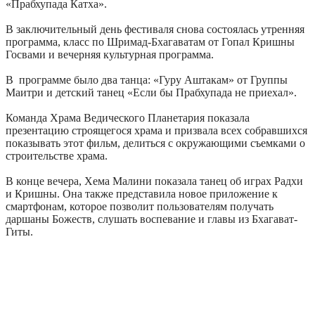
«Прабхупада Катха».
В заключительный день фестиваля снова состоялась утренняя
программа, класс по Шримад-Бхагаватам от Гопал Кришны
Госвами и вечерняя культурная программа.
В программе было два танца: «Гуру Аштакам» от Группы
Маитри и детский танец «Если бы Прабхупада не приехал».
Команда Храма Ведического Планетария показала
презентацию строящегося храма и призвала всех собравшихся
показывать этот фильм, делиться с окружающими съемками о
строительстве храма.
В конце вечера, Хема Малини показала танец об играх Радхи
и Кришны. Она также представила новое приложение к
смартфонам, которое позволит пользователям получать
даршаны Божеств, слушать воспевание и главы из Бхагават-
Гиты.