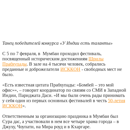
Танец победителей конкурса «У Индии есть таланты»
С 5 по 7 февраля, в Мумбаи проходил фестиваль,
посвященный историческим достижениям
Шрилы
Прабхупады
. В зале на 4 тысячи человек, собрались
преданные и доброжелатели
ИСККОН
- свободных мест не
было.
«Есть известная цитата Прабхупады: «Бомбей – это мой
офис»», – говорит координатор по связям со СМИ в Западной
Индии, Париджата Даси. «И мы были очень рады принимать
у себя один из первых основных фестивалей в честь
50-летия
ИСККОН
».
Ответственным за организацию праздника в Мумбаи был
Сура дас, а участвовали в нем все четыре храма города – в
Джуху, Чоупати, на Мира роуд и в Кхаргаре.