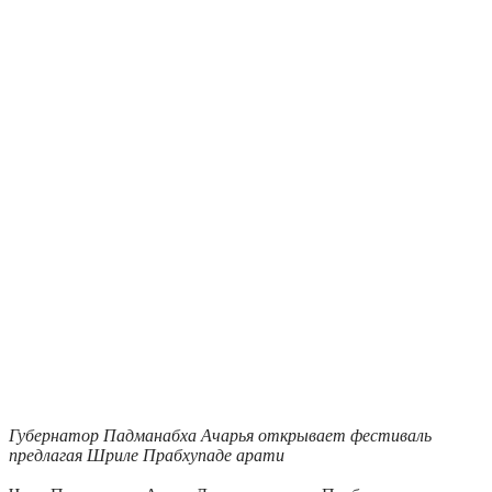
Губернатор Падманабха Ачарья открывает фестиваль
предлагая Шриле Прабхупаде арати