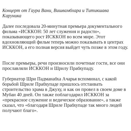
Концерт от Гаура Вани, Вишвамбхара и Титикшава
Каруника
Далее последовала 20-минутная премьера документального
фильма «ИСККОН: 50 лет служения и радости»,
показывающего рост ИСККОН во всем мире. Этот
вдохновляющий фильм теперь можно показывать в центрах
ИСККОН, а его полная версия выйдет чуть позже в этом году.
После премьеры, речи произносили почетные гости, все они
прославляли ИСККОН и Шрилу Прабхупаду.
Губернатор Шри Падманабха Ачарья вспоминал, с какой
борьбой Шриле Прабхупаде пришлось отстаивать
строительство храма в Джуху, и как он провел в своем доме в
Мубаи 40 дней. Он также поблагодарил ИСККОН за
«прекрасное служение и ведическое образование», а также
сказал, что «благодаря Шриле Прабхупаде так много людей
получают благо».