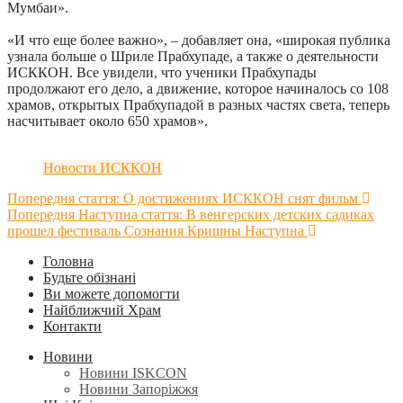
Мумбаи».
«И что еще более важно», – добавляет она, «широкая публика
узнала больше о Шриле Прабхупаде, а также о деятельности
ИСККОН. Все увидели, что ученики Прабхупады
продолжают его дело, а движение, которое начиналось со 108
храмов, открытых Прабхупадой в разных частях света, теперь
насчитывает около 650 храмов».
Новости ИСККОН
Попередня стаття: О достижениях ИСККОН снят фильм
Попередня
Наступна стаття: В венгерских детских садиках
прошел фестиваль Сознания Кришны
Наступна
Головна
Будьте обізнані
Ви можете допомогти
Найближчий Храм
Контакти
Новини
Новини ISKCON
Новини Запоріжжя