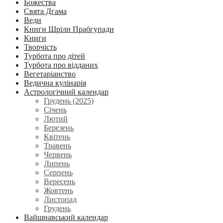
Божества
Свята Дгама
Веди
Книги Шріли Прабгупади
Книги
Творчість
Турбота про дітей
Турбота про відданих
Вегетаріанство
Ведична кулінарія
Астрологічний календар
Грудень (2025)
Січень
Лютий
Березень
Квітень
Травень
Червень
Липень
Серпень
Вересень
Жовтень
Листопад
Грудень
Вайшнавський календар