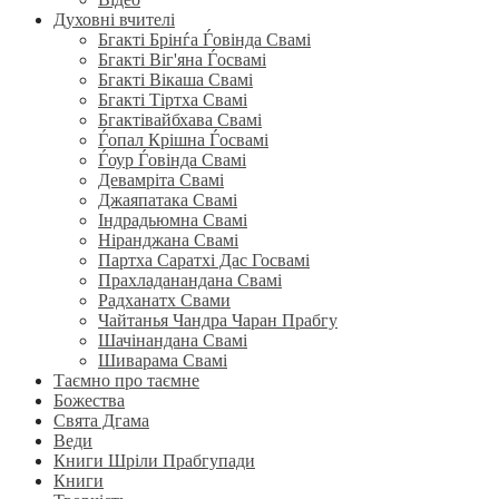
Духовні вчителі
Бгакті Брінѓа Ѓовінда Свамі
Бгакті Віг'яна Ѓосвамі
Бгакті Вікаша Свамі
Бгакті Тіртха Свамі
Бгактівайбхава Свамі
Ѓопал Крішна Ѓосвамі
Ѓоур Ѓовінда Свамі
Девамріта Свамі
Джаяпатака Свамі
Індрадьюмна Свамі
Ніранджана Свамі
Партха Саратхі Дас Госвамі
Прахладанандана Свамі
Радханатх Свами
Чайтанья Чандра Чаран Прабгу
Шачінандана Свамі
Шиварама Свамі
Таємно про таємне
Божества
Свята Дгама
Веди
Книги Шріли Прабгупади
Книги