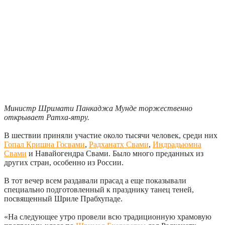
Министр Шримати Панкаджа Мунде торжественно
открывает Ратха-ятру.
В шествии приняли участие около тысячи человек, среди них
Гопал Кришна Госвами
,
Радханатх Свами
,
Индрадьюмна
Свами
и Навайогендра Свами. Было много преданных из
других стран, особенно из России.
В тот вечер всем раздавали прасад а еще показывали
специально подготовленный к празднику танец теней,
посвященный Шриле Прабхупаде.
«На следующее утро провели всю традиционную храмовую