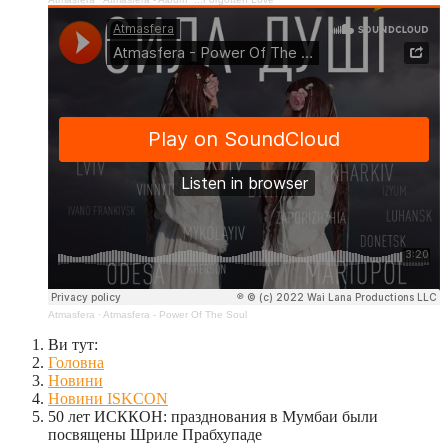
Atmasfera
·
Atmasfera - Power Of The Soul
Ви тут:
Головна
Новини
Новини ISKCON
50 лет ИСККОН: празднования в Мумбаи были
посвящены Шриле Прабхупаде