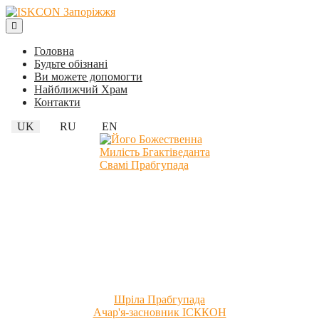
Головна
Будьте обізнані
Ви можете допомогти
Найближчий Храм
Контакти
UK
RU
EN
Шріла Прабгупада
Ачар'я-засновник ІСККОН