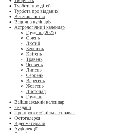
Творчість
Турбота про дітей
Турбота про відданих
Вегетаріанство
Ведична кулінарія
Астрологічний календар
Грудень (2025)
Січень
Лютий
Березень
Квітень
Травень
Червень
Липень
Серпень
Вересень
Жовтень
Листопад
Грудень
Вайшнавський календар
Екадаші
Про проект «Спільна справа»
Фотогалерея
Відеоматеріали
Аудіолекції