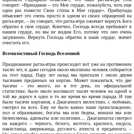
говорит: «Вриндаван – это Мое сердце, пожалуйста, хоть еще
один раз помести Свои стопы в Мое сердце». Прабхупада
объясняет это очень просто в одном из своих обращений на
ратха-ятре, – он говорит, что ратха-ятра означает вернуть Бога
обратно в свое сердце. Конечно, Господь всегда пребывает в
нашем сердце, но мы не видим Его, потому что оно очень
загрязнено. Вернуть Господа обратно в наше сердце, значит
очистить его.
Всемилостивый Господь Вселенной
Празднование ратха-ятры происходит вот уже на протяжении
тысяч лет, и даже сегодня около миллиона человек собирается
на этот парад. Пару лет назад мы приехали с около двумя
тысячами преданных на киртан. Может показаться, что две
тысячи – это много, но в тот день, по официальной
статистике, было около восемьсот тысяч человек на одной и
той же дороге в одно и то же время во время парада. И там
были тысячи киртанов, а Джаганнатх милостиво, с любовью,
смотрел на всех. Ему не было важно наше происхождение,
пол и образование, богаты мы или бедны, монахи мы или
бизнесмены, адвокаты или политики… Джаганнатха смотрел
на каждого – черного, белого, желтого, красного, индуса,
пакистанца, американца, русского, атеиста и преданного, –