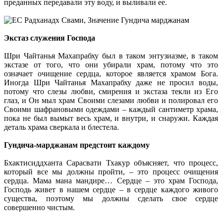
преданных передавали эту воду, и выливали ее.
Экстаз служения Господа
Шри Чайтанья Махапрабху был в таком энтузиазме, в таком
экстазе от того, что они убирали храм, потому что это
означает очищение сердца, которое является храмом Бога.
Иногда Шри Чайтанья Махапрабху даже не просил воды,
потому что слезы любви, смирения и экстаза текли из Его
глаз, и Он мыл храм Своими слезами любви и полировал его
Своими шафрановыми одеждами – каждый сантиметр храма,
пока не был вымыт весь храм, и внутри, и снаружи. Каждая
деталь храма сверкала и блестела.
Гундича-марджанам предстоит каждому
Бхактисиддханта Сарасвати Тхакур объясняет, что процесс,
который все мы должны пройти, – это процесс очищения
сердца. Мама мана мандире… Сердце – это храм Господа,
Господь живет в нашем сердце – в сердце каждого живого
существа, поэтому мы должны сделать свое сердце
совершенно чистым.