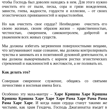
чтобы Господь был доволен находясь в нем. Для этого нужно
очистить его от пыли, песка, сора и грязи вожделения,
зависти, гнева, жадности, гордости и иллюзии, – от своих
эгоистических привязанностей и корыстолюбия.
Но как очистить свое сердце? Необходимо очистить его
своею жизнью, своим образом жизни – нравственностью,
честностью, смирением, самоконтролем, добротой и
уважением всех живых существ.
Мы должны избегать загрязнения поверхностными вещами,
что затуманивают наше сознание, мы должны контролировать
чувства и занимать их в позитивной духовной деятельности, и
мы должны выкорчевывать с корнем ростки эгоистических
стремлений и наклонностей к жестокости, а не поливать их.
Как делать это?
Совершая смиренное служение, общаясь со святыми
личностями и воспевая имена Бога.
Особенно эту маха-мантру –
Харе Кришна Харе Кришна
Кришна Кришна Харе Харе Харе Рама Харе Рама Рама
Рама Харе Харе
. И когда наши сердца станут такими же
чистыми, как храм Гундича, Господь Джаганнатха въедет в