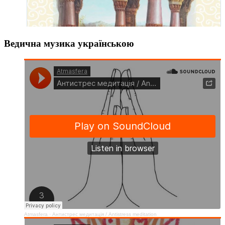
Ведична музика українською
Atmasfera
·
Антистрес медитація / Аntistress meditation