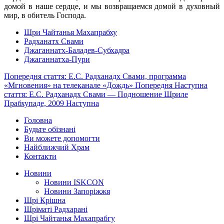
домой в наше сердце, и мы возвращаемся домой в духовный
мир, в обитель Господа.
Шри Чайтанья Махапрабху
Радханатх Свами
Джаганнатх-Баладев-Субхадра
Джаганнатха-Пури
Попередня стаття: Е.С. Радханадх Свами, программа
«Мгновения» на телеканале «Дождь»
Попередня
Наступна
стаття: Е.С. Радханадх Свами — Подношение Шриле
Прабхупаде, 2009
Наступна
Головна
Будьте обізнані
Ви можете допомогти
Найближчий Храм
Контакти
Новини
Новини ISKCON
Новини Запоріжжя
Шрі Крішна
Шріматі Радхарані
Шрі Чайтанья Махапрабгу