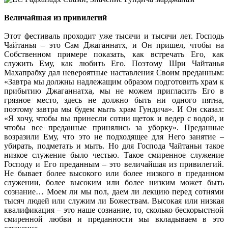
Величайшая из привилегий
Этот фестиваль проходит уже тысячи и тысячи лет. Господь
Чайтанья – это Сам Джаганнатх, и Он пришел, чтобы на
Собственном примере показать, как встречать Его, как
служить Ему, как любить Его. Поэтому Шри Чайтанья
Махапрабху дал невероятные наставления Своим преданным:
«Завтра мы должны надлежащим образом подготовить храм к
прибытию Джаганнатха, мы не можем пригласить Его в
грязное место, здесь не должно быть ни одного пятна,
поэтому завтра мы будем мыть храм Гундича». И Он сказал:
«Я хочу, чтобы вы принесли сотни щеток и ведер с водой, и
чтобы все преданные принялись за уборку». Преданные
возразили Ему, что это не подходящее для Него занятие –
убирать, подметать и мыть. Но для Господа Чайтаньи такое
низкое служение было честью. Такое смиренное служение
Господу и Его преданным – это величайшая из привилегий.
Не бывает более высокого или более низкого в преданном
служении, более высоким или более низким может быть
сознание… Моем ли мы пол, даем ли лекцию перед сотнями
тысяч людей или служим ли Божествам. Высокая или низкая
квалификация – это наше сознание, то, сколько бескорыстной
смиренной любви и преданности мы вкладываем в это