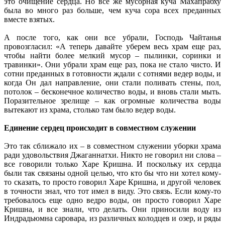
это очищение сердца. Но все же мусорная куча Махапрабху
была во много раз больше, чем куча сора всех преданных
вместе взятых.
А после того, как они все убрали, Господь Чайтанья
провозгласил: «А теперь давайте уберем весь храм еще раз,
чтобы найти более мелкий мусор – пылинки, соринки и
травинки». Они убрали храм еще раз, пока не стало чисто. И
сотни преданных в готовности ждали с сотнями ведер воды, и
когда Он дал направление, они стали поливать стены, пол,
потолок – бесконечное количество воды, и вновь стали мыть.
Поразительное зрелище – как огромные количества воды
вытекают из храма, столько там было ведер воды.
Единение сердец происходит в совместном служении
Это так сближало их – в совместном служении уборки храма
ради удовольствия Джаганнатхи. Никто не говорил ни слова –
все говорили только Харе Кришна. И поскольку их сердца
были так связаны одной целью, что кто бы что ни хотел кому-
то сказать, то просто говорил Харе Кришна, и другой человек
в точности знал, что тот имел в виду. Это связь. Если кому-то
требовалось еще одно ведро воды, он просто говорил Харе
Кришна, и все знали, что делать. Они приносили воду из
Индрадьюмна саровара, из различных колодцев и озер, и ряды