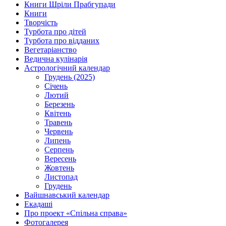
Книги Шріли Прабгупади
Книги
Творчість
Турбота про дітей
Турбота про відданих
Вегетаріанство
Ведична кулінарія
Астрологічний календар
Грудень (2025)
Січень
Лютий
Березень
Квітень
Травень
Червень
Липень
Серпень
Вересень
Жовтень
Листопад
Грудень
Вайшнавський календар
Екадаші
Про проект «Спільна справа»
Фотогалерея