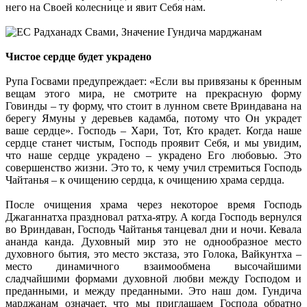
него на Своей колеснице и явит Себя нам.
Чистое сердце будет украдено
Рупа Госвами предупреждает: «Если вы привязаны к бренным
вещам этого мира, не смотрите на прекрасную форму
Говинды – ту форму, что стоит в лунном свете Вриндавана на
берегу Ямуны у деревьев кадамба, потому что Он украдет
ваше сердце». Господь – Хари, Тот, Кто крадет. Когда наше
сердце станет чистым, Господь проявит Себя, и мы увидим,
что наше сердце украдено – украдено Его любовью. Это
совершенство жизни. Это то, к чему учил стремиться Господь
Чайтанья – к очищению сердца, к очищению храма сердца.
После очищения храма через некоторое время Господь
Джаганнатха праздновал ратха-ятру. А когда Господь вернулся
во Вриндаван, Господь Чайтанья танцевал дни и ночи. Кевала
ананда канда. Духовный мир это не однообразное место
духовного бытия, это место экстаза, это Голока, Вайкунтха –
место динамичного взаимообмена высочайшими
сладчайшими формами духовной любви между Господом и
преданными, и между преданными. Это наш дом. Гундича
марджанам означает, что мы приглашаем Господа обратно