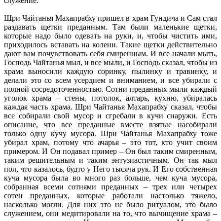
служение.
Шри Чайтанья Махапрабху пришел в храм Гундича и Сам стал
раздавать щетки преданным. Там были маленькие щетки,
которые надо было одевать на руки, и, чтобы чистить ими,
приходилось вставать на колени. Такие щетки действительно
дают вам почувствовать себя смиренным. И все начали мыть,
Господь Чайтанья мыл, и все мыли, и Господь сказал, чтобы из
храма выносили каждую соринку, пылинку и травинку, и
делали это со всем усердием и вниманием, и все убирали с
полной сосредоточенностью. Сотни преданных мыли каждый
уголок храма – стены, потолок, алтарь, кухню, убиралась
каждая часть храма. Шри Чайтанья Махапрабху сказал, чтобы
все собирали свой мусор и сгребали в кучи снаружи. Есть
описание, что все преданные вместе взятые насобирали
только одну кучу мусора. Шри Чайтанья Махапрабху тоже
убирал храм, потому что ачарья – это тот, кто учит своим
примером. И Он подавал пример – Он был таким смиренным,
таким решительным и таким энтузиастичным. Он так мыл
пол, что казалось, будто у Него тысяча рук. И Его собственная
куча мусора была во много раз больше, чем куча мусора,
собранная всеми сотнями преданных – трех или четырех
сотен преданных, которые работали настолько тяжело,
насколько могли. Для них это не было ритуалом, это было
служением, они медитировали на то, что вычищение храма –