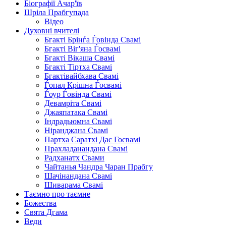
Біографії Ачар'їв
Шріла Прабгупада
Відео
Духовні вчителі
Бгакті Брінѓа Ѓовінда Свамі
Бгакті Віг'яна Ѓосвамі
Бгакті Вікаша Свамі
Бгакті Тіртха Свамі
Бгактівайбхава Свамі
Ѓопал Крішна Ѓосвамі
Ѓоур Ѓовінда Свамі
Девамріта Свамі
Джаяпатака Свамі
Індрадьюмна Свамі
Ніранджана Свамі
Партха Саратхі Дас Госвамі
Прахладанандана Свамі
Радханатх Свами
Чайтанья Чандра Чаран Прабгу
Шачінандана Свамі
Шиварама Свамі
Таємно про таємне
Божества
Свята Дгама
Веди