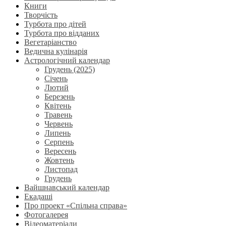
Книги
Творчість
Турбота про дітей
Турбота про відданих
Вегетаріанство
Ведична кулінарія
Астрологічний календар
Грудень (2025)
Січень
Лютий
Березень
Квітень
Травень
Червень
Липень
Серпень
Вересень
Жовтень
Листопад
Грудень
Вайшнавський календар
Екадаші
Про проект «Спільна справа»
Фотогалерея
Відеоматеріали