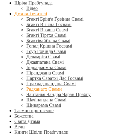
Шріла Прабгупада
Відео
Духовні вчителі
Бгакті Брінѓа Ѓовінда Свамі
Бгакті Віг'яна Ѓосвамі
Бгакті Вікаша Свамі
Бгакті Тіртха Свамі
Бгактівайбхава Свамі
Ѓопал Крішна Ѓосвамі
Ѓоур Ѓовінда Свамі
Девамріта Свамі
Джаяпатака Свамі
Індрадьюмна Свамі
Ніранджана Свамі
Партха Саратхі Дас Госвамі
Прахладанандана Свамі
Радханатх Свами
Чайтанья Чандра Чаран Прабгу
Шачінандана Свамі
Шиварама Свамі
Таємно про таємне
Божества
Свята Дгама
Веди
Книги Шріли Прабгупади