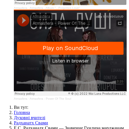
Atmasfera
·
Atmasfera - Album "...Forgotten Love"
Atmasfera
·
Atmasfera - Power Of The Soul
Ви тут:
Головна
Духовні вчителі
Радханатх Свами
Е.С. Радханадх Свами — Значение Гундича марджанам