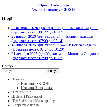
Шріла Прабгупада
Ачар'я-засновник ІСККОН
Події
27 февраля 2026 (для Украины) — Амалаки экадаши
(прервать пост с 06:22 до 10:02)
29 января 2026 (для Украины) — Бхаими экадаши
(прервать пост с 07:09 до 07:14)
14 января 2026 (для Украины) — Шат-тила экадаши
(Прервать пост с 07:24 до 10:20)
01 декабря 2025 (для Украины) — Мокшада Экадаши
(прервать пост с 07:08 до 10:02)
Пошук
Пошук
Новини
Новини ISKCON
Новини Запоріжжя
Шрі Крішна
Шріматі Радхарані
Шрі Чайтанья Махапрабгу
Біографії Ачар'їв