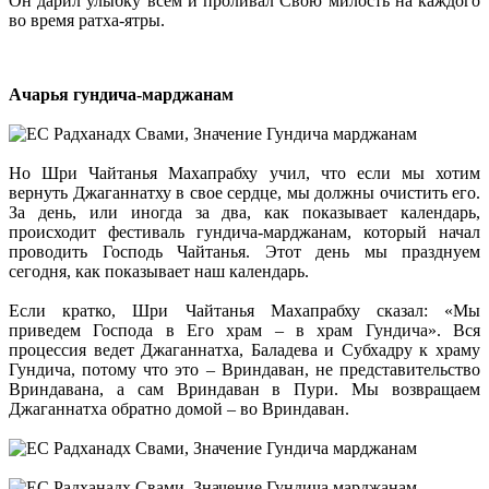
Он дарил улыбку всем и проливал Свою милость на каждого
во время ратха-ятры.
Ачарья гундича-марджанам
Но Шри Чайтанья Махапрабху учил, что если мы хотим
вернуть Джаганнатху в свое сердце, мы должны очистить его.
За день, или иногда за два, как показывает календарь,
происходит фестиваль гундича-марджанам, который начал
проводить Господь Чайтанья. Этот день мы празднуем
сегодня, как показывает наш календарь.
Если кратко, Шри Чайтанья Махапрабху сказал: «Мы
приведем Господа в Его храм – в храм Гундича». Вся
процессия ведет Джаганнатха, Баладева и Субхадру к храму
Гундича, потому что это – Вриндаван, не представительство
Вриндавана, а сам Вриндаван в Пури. Мы возвращаем
Джаганнатха обратно домой – во Вриндаван.