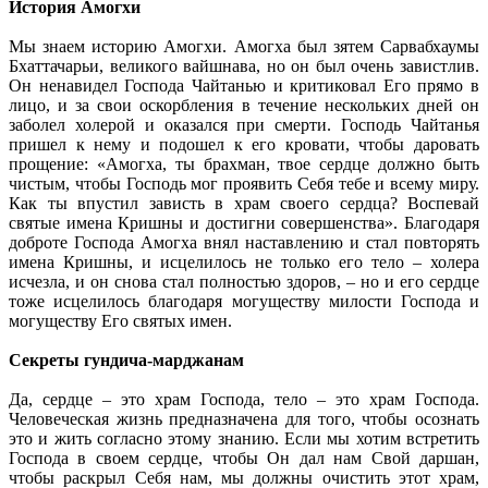
История Амогхи
Мы знаем историю Амогхи. Амогха был зятем Сарвабхаумы
Бхаттачарьи, великого вайшнава, но он был очень завистлив.
Он ненавидел Господа Чайтанью и критиковал Его прямо в
лицо, и за свои оскорбления в течение нескольких дней он
заболел холерой и оказался при смерти. Господь Чайтанья
пришел к нему и подошел к его кровати, чтобы даровать
прощение: «Амогха, ты брахман, твое сердце должно быть
чистым, чтобы Господь мог проявить Себя тебе и всему миру.
Как ты впустил зависть в храм своего сердца? Воспевай
святые имена Кришны и достигни совершенства». Благодаря
доброте Господа Амогха внял наставлению и стал повторять
имена Кришны, и исцелилось не только его тело – холера
исчезла, и он снова стал полностью здоров, – но и его сердце
тоже исцелилось благодаря могуществу милости Господа и
могуществу Его святых имен.
Секреты гундича-марджанам
Да, сердце – это храм Господа, тело – это храм Господа.
Человеческая жизнь предназначена для того, чтобы осознать
это и жить согласно этому знанию. Если мы хотим встретить
Господа в своем сердце, чтобы Он дал нам Свой даршан,
чтобы раскрыл Себя нам, мы должны очистить этот храм,