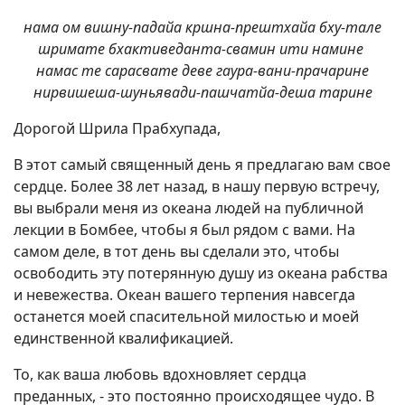
нама ом вишну-падайа кршна-прештхайа бху-тале
шримате бхактиведанта-свамин ити намине
намас те сарасвате деве гаура-вани-прачарине
нирвишеша-шуньявади-пашчатйа-деша тарине
Дорогой Шрила Прабхупада,
В этот самый священный день я предлагаю вам свое
сердце. Более 38 лет назад, в нашу первую встречу,
вы выбрали меня из океана людей на публичной
лекции в Бомбее, чтобы я был рядом с вами. На
самом деле, в тот день вы сделали это, чтобы
освободить эту потерянную душу из океана рабства
и невежества. Океан вашего терпения навсегда
останется моей спасительной милостью и моей
единственной квалификацией.
То, как ваша любовь вдохновляет сердца
преданных, - это постоянно происходящее чудо. В