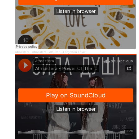
Atmasfera
·
Atmasfera - Album "...Forgotten Love"