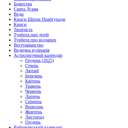
Божества
Свята Дгама
Веди
Книги Шріли Прабгупади
Книги
Творчість
Турбота про дітей
Турбота про відданих
Вегетаріанство
Ведична кулінарія
Астрологічний календар
Грудень (2025)
Січень
Лютий
Березень
Квітень
Травень
Червень
Липень
Серпень
Вересень
Жовтень
Листопад
Грудень
Вайшнавський календар