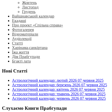
Жовтень
Листопад
Грудень
Вайшнавський календар
Екадаші
Про проект «Спільна справа»
Фотогалерея
Відеоматеріали
Аудіолекції
Статті
Харінама-санкіртана
Їжа життя
Дім Прабгупади
Бгакті лата
Нові Статті
Астрологічний календар: лютий 2026
07 червня 2025
Астрологічний календар: березень 2026
07 червня 2025
Астрологічний календар: квітень 2026
07 червня 2025
Астрологічний календар: травень 2026
07 червня 2025
Астрологічний календар: червень 2026
07 червня 2025
Слухаємо Книги Прабгупади