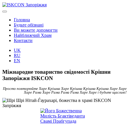
Головна
Будьте обізнані
Ви можете допомогти
Найближчий Храм
Контакти
UK
RU
EN
Міжнародне товариство свідомості Крішни
Запоріжжя ISKCON
Просто повторюйте Харе Крішна Харе Крішна Крішна Крішна Харе Харе
Харе Рама Харе Рама Рама Рама Харе Харе і будьте щасливі!