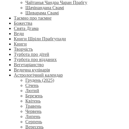
Чайтанья Чандра Чаран Прабгу
Шачінандана Свамі
Шиварама Свамі
Таємно про таємне
Божества
Свята Дгама
Веди
Книги Шріли Прабгупади
Книги
Творчість
Турбота про дітей
Турбота про відданих
Вегетаріанство
Ведична кулінарія
Астрологічний календар
Грудень (2025)
Січень
Лютий
Березень
Квітень
Травень
Червень
Липень
Серпень
Вересень