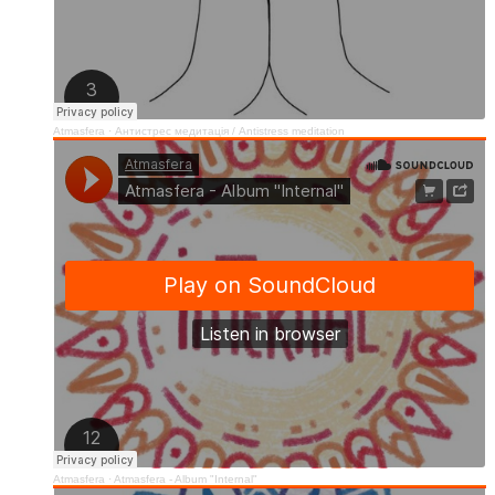
Atmasfera
·
Антистрес медитація / Аntistress meditation
Atmasfera
·
Atmasfera - Album "Internal"