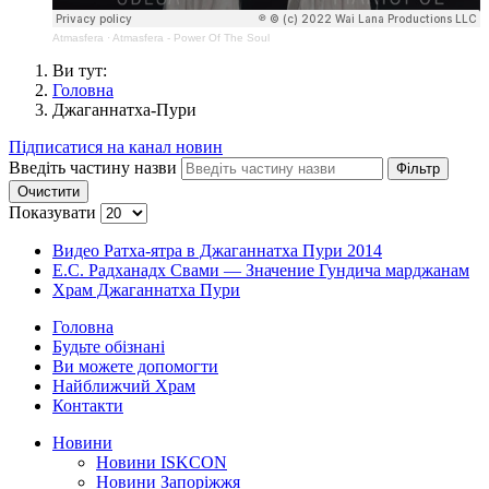
Atmasfera
·
Atmasfera - Power Of The Soul
Ви тут:
Головна
Джаганнатха-Пури
Підписатися на канал новин
Введіть частину назви
Фільтр
Очистити
Показувати
Видео Ратха-ятра в Джаганнатха Пури 2014
Е.С. Радханадх Свами — Значение Гундича марджанам
Храм Джаганнатха Пури
Головна
Будьте обізнані
Ви можете допомогти
Найближчий Храм
Контакти
Новини
Новини ISKCON
Новини Запоріжжя