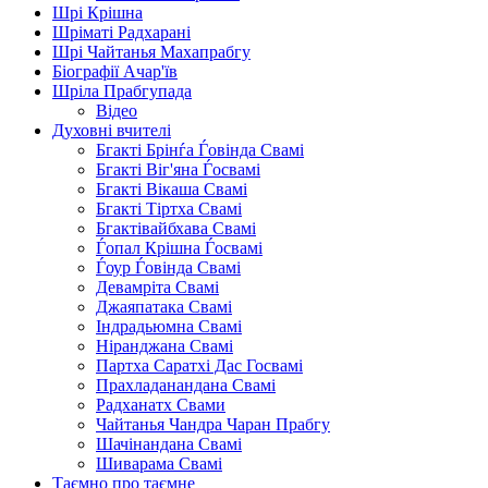
Шрі Крішна
Шріматі Радхарані
Шрі Чайтанья Махапрабгу
Біографії Ачар'їв
Шріла Прабгупада
Відео
Духовні вчителі
Бгакті Брінѓа Ѓовінда Свамі
Бгакті Віг'яна Ѓосвамі
Бгакті Вікаша Свамі
Бгакті Тіртха Свамі
Бгактівайбхава Свамі
Ѓопал Крішна Ѓосвамі
Ѓоур Ѓовінда Свамі
Девамріта Свамі
Джаяпатака Свамі
Індрадьюмна Свамі
Ніранджана Свамі
Партха Саратхі Дас Госвамі
Прахладанандана Свамі
Радханатх Свами
Чайтанья Чандра Чаран Прабгу
Шачінандана Свамі
Шиварама Свамі
Таємно про таємне