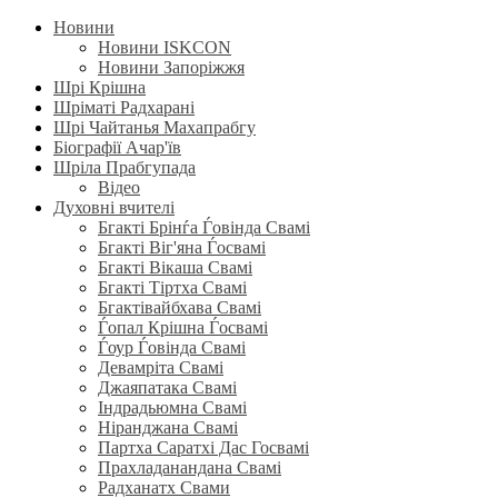
Новини
Новини ISKCON
Новини Запоріжжя
Шрі Крішна
Шріматі Радхарані
Шрі Чайтанья Махапрабгу
Біографії Ачар'їв
Шріла Прабгупада
Відео
Духовні вчителі
Бгакті Брінѓа Ѓовінда Свамі
Бгакті Віг'яна Ѓосвамі
Бгакті Вікаша Свамі
Бгакті Тіртха Свамі
Бгактівайбхава Свамі
Ѓопал Крішна Ѓосвамі
Ѓоур Ѓовінда Свамі
Девамріта Свамі
Джаяпатака Свамі
Індрадьюмна Свамі
Ніранджана Свамі
Партха Саратхі Дас Госвамі
Прахладанандана Свамі
Радханатх Свами