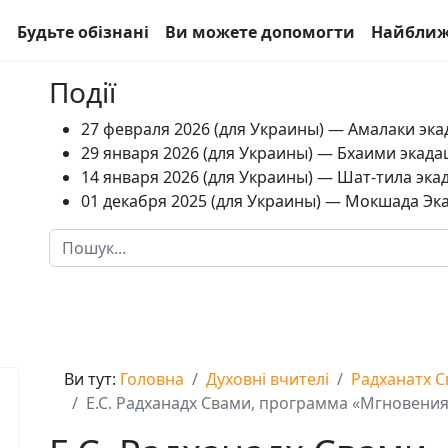
а
Будьте обізнані
Ви можете допомогти
Найближ
Події
27 февраля 2026 (для Украины) — Амалаки экад
29 января 2026 (для Украины) — Бхаими экадаш
14 января 2026 (для Украины) — Шат-тила экад
01 декабря 2025 (для Украины) — Мокшада Экад
Пошук
Type 2 or more characters for results.
Ви тут:
Головна
Духовні вчителі
Радханатх 
Е.С. Радханадх Свами, программа «Мгновения