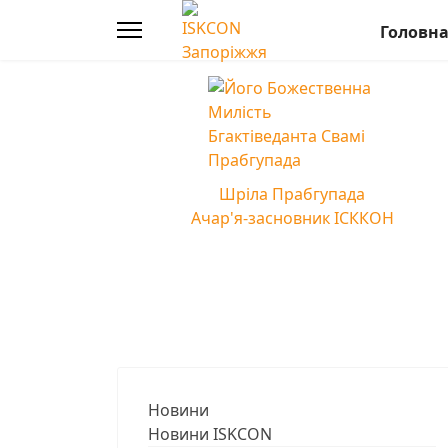
Головн
Шріла Прабгупада
Ачар'я-засновник ІСККОН
Новини
Новини ISKCON