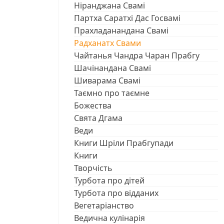
Ніранджана Свамі
Партха Саратхі Дас Госвамі
Прахладанандана Свамі
Радханатх Свами
Чайтанья Чандра Чаран Прабгу
Шачінандана Свамі
Шиварама Свамі
Таємно про таємне
Божества
Свята Дгама
Веди
Книги Шріли Прабгупади
Книги
Творчість
Турбота про дітей
Турбота про відданих
Вегетаріанство
Ведична кулінарія