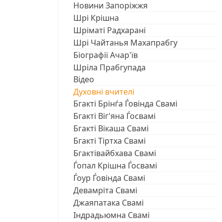
Новини Запоріжжя
Шрі Крішна
Шріматі Радхарані
Шрі Чайтанья Махапрабгу
Біографії Ачар'їв
Шріла Прабгупада
Відео
Духовні вчителі
Бгакті Брінѓа Ѓовінда Свамі
Бгакті Віг'яна Ѓосвамі
Бгакті Вікаша Свамі
Бгакті Тіртха Свамі
Бгактівайбхава Свамі
Ѓопал Крішна Ѓосвамі
Ѓоур Ѓовінда Свамі
Девамріта Свамі
Джаяпатака Свамі
Індрадьюмна Свамі