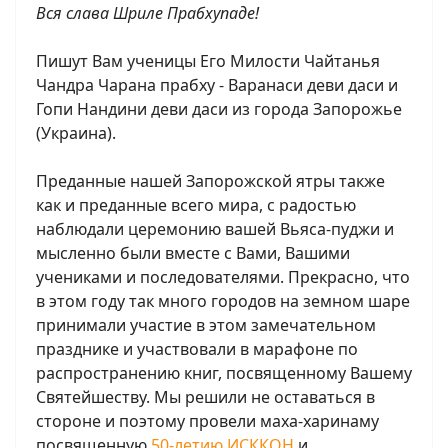
Вся слава Шриле Прабхупаде!
Пишут Вам ученицы Его Милости Чайтанья
Чандра Чарана прабху - Варанаси деви даси и
Гопи Нандини деви даси из города Запорожье
(Украина).
Преданные нашей Запорожской ятры также
как и преданные всего мира, с радостью
наблюдали церемонию вашей Вьяса-пуджи и
мысленно были вместе с Вами, Вашими
учениками и последователями. Прекрасно, что
в этом году так много городов на земном шаре
принимали участие в этом замечательном
празднике и участвовали в марафоне по
распространению книг, посвященному Вашему
Святейшеству. Мы решили не оставаться в
стороне и поэтому провели маха-харинаму
посвященную
50-летию ИСККОН
и