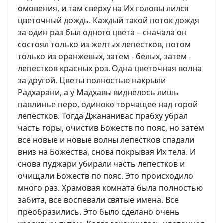
омовения, и там сверху на Их головы лился
цветочный дождь. Каждый такой поток дождя
за один раз был одного цвета – сначала он
состоял только из желтых лепестков, потом
только из оранжевых, затем - белых, затем -
лепестков красных роз. Одна цветочная волна
за другой. Цветы полностью накрыли
Радхарани, а у Мадхавы виднелось лишь
павлинье перо, одиноко торчащее над горой
лепестков. Тогда Джананивас прабху убрал
часть горы, очистив Божеств по пояс, но затем
всё новые и новые волны лепестков спадали
вниз на Божества, снова покрывая Их тела. И
снова пуджари убирали часть лепестков и
очищали Божеств по пояс. Это происходило
много раз. Храмовая комната была полностью
забита, все воспевали святые имена. Все
преобразились. Это было сделано очень