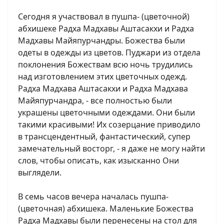
Сегодня я участвовал в пушпа- (цветочной)
абхишеке Радха Мадхавы Аштасакхи и Радха
Мадхавы Майяпурчандры. Божества были
одеты в одежды из цветов. Пуджари из отдела
поклонения Божествам всю ночь трудились
над изготовлением этих цветочных одежд.
Радха Мадхава Аштасакхи и Радха Мадхава
Майяпурчандра, - все полностью были
украшены цветочными одеждами. Они были
такими красивыми! Их созерцание приводило
в трансцендентный, фантастический, супер
замечательный восторг, - я даже не могу найти
слов, чтобы описать, как изысканно Они
выглядели.
В семь часов вечера началась пушпа-
(цветочная) абхишека. Маленькие Божества
Радха Мадхавы были перенесены на стол для