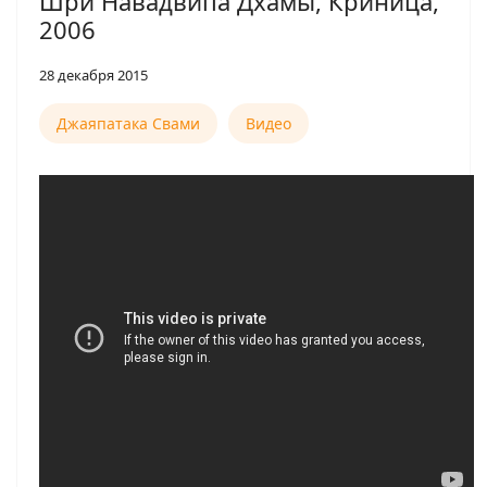
Шри Навадвипа Дхамы, Криница,
2006
28 декабря 2015
Джаяпатака Свами
Видео