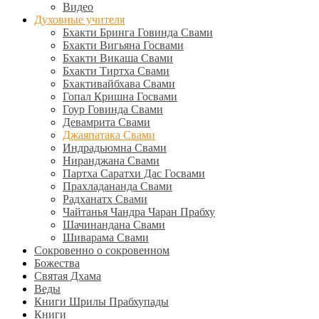
Видео
Духовные учителя
Бхакти Бринга Говинда Свами
Бхакти Вигьяна Госвами
Бхакти Викаша Свами
Бхакти Тиртха Свами
Бхактивайбхава Свами
Гопал Кришна Госвами
Гоур Говинда Свами
Девамрита Свами
Джаяпатака Свами
Индрадьюмна Свами
Ниранджана Свами
Партха Саратхи Дас Госвами
Прахладананда Свами
Радханатх Свами
Чайтанья Чандра Чаран Прабху
Шачинандана Свами
Шиварама Свами
Сокровенно о сокровенном
Божества
Святая Дхама
Веды
Книги Шрилы Прабхупады
Книги