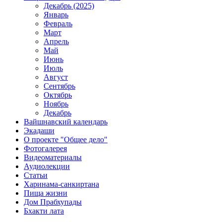
Декабрь (2025)
Январь
Февраль
Март
Апрель
Май
Июнь
Июль
Август
Сентябрь
Октябрь
Ноябрь
Декабрь
Вайшнавский календарь
Экадаши
О проекте "Общее дело"
Фотогалерея
Видеоматериалы
Аудиолекции
Статьи
Харинама-санкиртана
Пища жизни
Дом Прабхупады
Бхакти лата