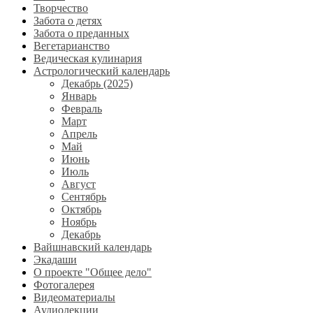
Творчество
Забота о детях
Забота о преданных
Вегетарианство
Ведическая кулинария
Астрологический календарь
Декабрь (2025)
Январь
Февраль
Март
Апрель
Май
Июнь
Июль
Август
Сентябрь
Октябрь
Ноябрь
Декабрь
Вайшнавский календарь
Экадаши
О проекте "Общее дело"
Фотогалерея
Видеоматериалы
Аудиолекции