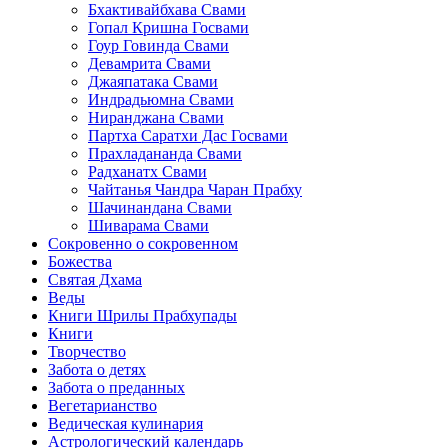
Бхактивайбхава Свами
Гопал Кришна Госвами
Гоур Говинда Свами
Девамрита Свами
Джаяпатака Свами
Индрадьюмна Свами
Ниранджана Свами
Партха Саратхи Дас Госвами
Прахладананда Свами
Радханатх Свами
Чайтанья Чандра Чаран Прабху
Шачинандана Свами
Шиварама Свами
Сокровенно о сокровенном
Божества
Святая Дхама
Веды
Книги Шрилы Прабхупады
Книги
Творчество
Забота о детях
Забота о преданных
Вегетарианство
Ведическая кулинария
Астрологический календарь