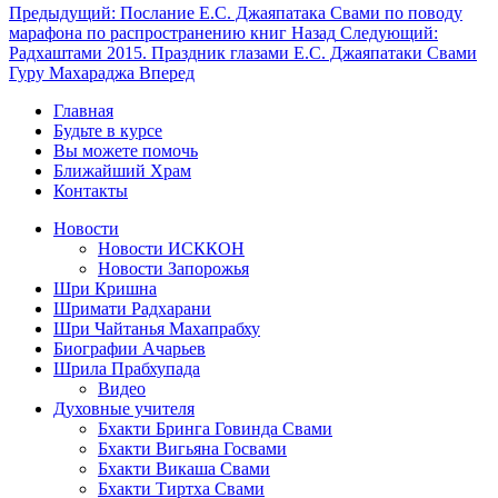
Предыдущий: Послание Е.С. Джаяпатака Свами по поводу
марафона по распространению книг
Назад
Следующий:
Радхаштами 2015. Праздник глазами E.C. Джаяпатаки Свами
Гуру Махараджа
Вперед
Главная
Будьте в курсе
Вы можете помочь
Ближайший Храм
Контакты
Новости
Новости ИСККОН
Новости Запорожья
Шри Кришна
Шримати Радхарани
Шри Чайтанья Махапрабху
Биографии Ачарьев
Шрила Прабхупада
Видео
Духовные учителя
Бхакти Бринга Говинда Свами
Бхакти Вигьяна Госвами
Бхакти Викаша Свами
Бхакти Тиртха Свами