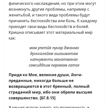
физического наслаждения, но при этом могут
возникнуть другие проблемы, например с
женитьбой, и такого вида проблемы будут
причинять беспокойства или боль. К каждому
приходят свои виды беспокойств и болей.
Кришна описывает этот материальный мир
как:
мам упетйя пунар джанма
духкхалайам ашашватам
напнуванти махатманах
самсиддхим парамам гатах
Придя ко Мне, великие души, йоги-
преданные, никогда больше не
возвращаются в этот бренный, полный
страданий мир, ибо они обрели высшее
совершенство. [БГ.8.15]
Я решил использовать эту возможность и