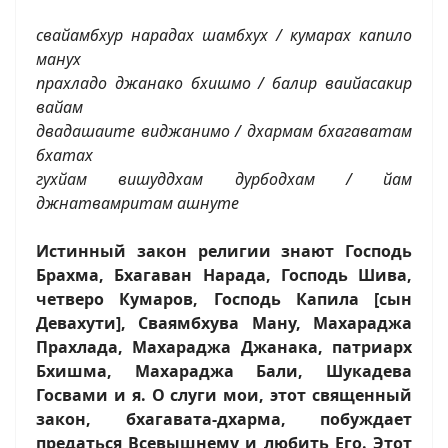
свайамбхур нарадах шамбхух / кумарах капило
манух
прахладо джанако бхишмо / балир ваийасакир
вайам
двадашаите виджанимо / дхармам бхагаватам
бхатах
гухйам вишуддхам дурбодхам / йам
джнатвамритам ашнуте
Истинный закон религии знают Господь
Брахма, Бхагаван Нарада, Господь Шива,
четверо Кумаров, Господь Капила [сын
Девахути], Сваямбхува Ману, Махараджа
Прахлада, Махараджа Джанака, патриарх
Бхишма, Махараджа Бали, Шукадева
Госвами и я. О слуги мои, этот священный
закон, бхагавата-дхарма, побуждает
предаться Всевышнему и любить Его. Этот