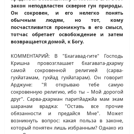
закон неподвластен скверне гун природы.
Он сокровен, и его нелегко понять
обычным людям, но тот, кому
посчастливится проникнуть в его смысл,
тотчас обретает освобождение и затем
возвращается домой, к Богу.
КОММЕНТАРИЙ: В "Бхагавад-гите" Господь
Кришна провозглашает бхагавата-дхарму
самой сокровенной религией (сарва-
гухйатамам, гухйад гухйатарам). Он говорит
Арджуне: "Я открываю тебе самую
сокровенную религию, ибо ты – Мой дорогой
друг". Сарва-дхарман паритйаджйа мам экам
шаранам враджа: "Оставь все прочие
обязанности и предайся Мне". Может
возникнуть вопрос: какая польза в законе,
который понятен лишь избранным? Однако из