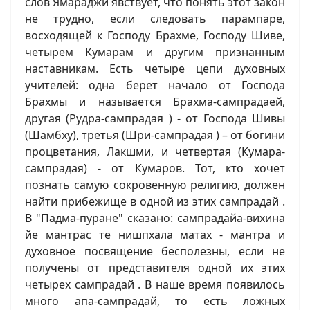
слов Ямараджи явствует, что понять этот закон
не трудно, если следовать парампаре,
восходящей к Господу Брахме, Господу Шиве,
четырем Кумарам и другим признанным
наставникам. Есть четыре цепи духовных
учителей: одна берет начало от Господа
Брахмы и называется Брахма-сампрадаей,
другая (Рудра-сампрадая ) - от Господа Шивы
(Шамбху), третья (Шри-сампрадая ) – от богини
процветания, Лакшми, и четвертая (Кумара-
сампрадая) - от Кумаров. Тот, кто хочет
познать самую сокровенную религию, должен
найти прибежище в одной из этих сампрадай .
В "Падма-пуране" сказано: сампрадайа-вихина
йе мантрас те нишпхала матах - мантра и
духовное посвящение бесполезны, если не
получены от представителя одной их этих
четырех сампрадай . В наше время появилось
много апа-сампрадай, то есть ложных