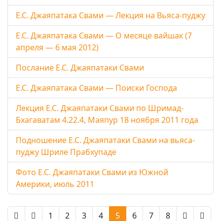
Е.С. Джаяпатака Свами — Лекция на Вьяса-пуджу
Е.С. Джаяпатака Свами — О месяце вайшак (7
апреля — 6 мая 2012)
Послание Е.С. Джаяпатаки Свами
Е.С. Джаяпатака Свами — Поиски Господа
Лекция Е.С. Джаяпатаки Свами по Шримад-
Бхагаватам 4.22.4, Маяпур 18 ноября 2011 года
Подношение Е.С. Джаяпатаки Свами на вьяса-
пуджу Шриле Прабхупаде
Фото Е.С. Джаяпатаки Свами из Южной
Америки, июль 2011
1
2
3
4
5
6
7
8