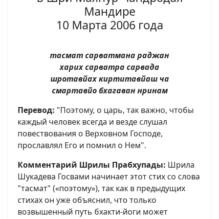
Мандире
10 Марта 2006 года
тасмат сарватмана раджан
харих сарватра сарвада
шротавйах киртитавйаш ча
смартавйо бхагаван нринам
Перевод:
"Поэтому, о царь, так важно, чтобы
каждый человек всегда и везде слушал
повествования о Верховном Господе,
прославлял Его и помнил о Нем".
Комментарий Шрилы Прабхупады:
Шрила
Шукадева Госвами начинает этот стих со слова
"тасмат" («поэтому»), так как в предыдущих
стихах он уже объяснил, что только
возвышенный путь бхакти-йоги может