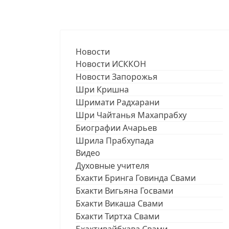
Новости
Новости ИСККОН
Новости Запорожья
Шри Кришна
Шримати Радхарани
Шри Чайтанья Махапрабху
Биографии Ачарьев
Шрила Прабхупада
Видео
Духовные учителя
Бхакти Бринга Говинда Свами
Бхакти Вигьяна Госвами
Бхакти Викаша Свами
Бхакти Тиртха Свами