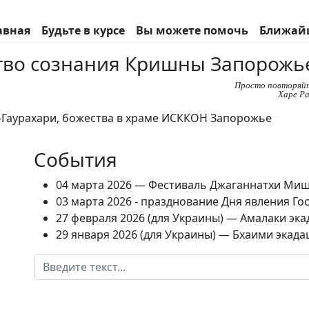
авная
Будьте в курсе
Вы можете помочь
Ближай
во сознания Кришны Запорожь
Просто повторяй
Харе Ра
События
04 марта 2026 — Фестиваль Джаганнатхи Ми
03 марта 2026 - празднование Дня явления Г
27 февраля 2026 (для Украины) — Амалаки экад
29 января 2026 (для Украины) — Бхаими экадаш
Поиск
Type 2 or more characters for results.