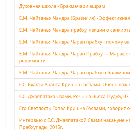
Духовная школа - Брахмачари ашрам
Е.М. Чайтанья Чандра (Бразилия) - Эффективна
Е.М. Чайтанья Чандра прабху, лекции о санкирт
Е.М. Чайтанья Чандра Чаран прабху - почему в
Е.М. Чайтанья Чандра Чаран Прабху — Марафо
решимости
Е.М. Чайтанья Чандра Чаран прабху о брахман
Е.С. Бхакти Ананта Кришна Госвами: Очень важ
Е.С. Джаяпатака Свами, Речь на Вьяса-Пуджу, 07.
Его Светлость Гопал Кришна Госвами, говорит 
Интервью с Е.С. Джаяпатакой Свами накануне
Прабхупады, 2015г.