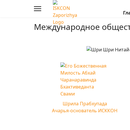
Гл
Международное общест
Шрила Прабхупада
Ачарья-основатель ИСККОН