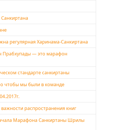
я Санкиртана
ане
ажна регулярная Харинама-Санкиртана
н Прабхупады — это марафон
ическом стандарте санкиртаны
но чтобы мы были в команде
04.2017г.
о важности распространения книг
 начала Марафона Санкиртаны Шрилы