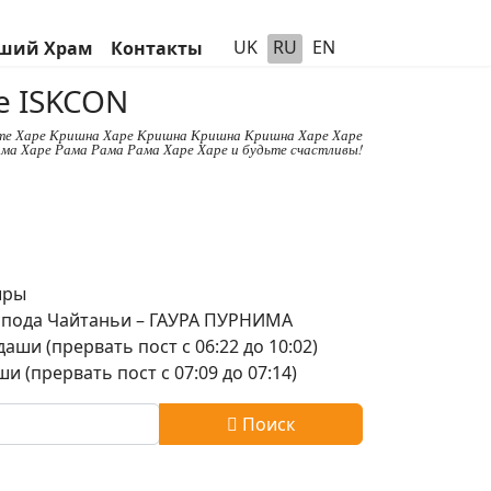
UK
RU
EN
ший Храм
Контакты
е ISKCON
те Харе Кришна Харе Кришна Кришна Кришна Харе Харе
ма Харе Рама Рама Рама Харе Харе и будьте счастливы!
шры
оспода Чайтаньи – ГАУРА ПУРНИМА
аши (прервать пост с 06:22 до 10:02)
и (прервать пост с 07:09 до 07:14)
Поиск