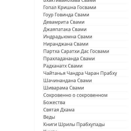
Бхактивайбхава Свами
Гопал Кришна Госвами
Гоур Говинда Свами
Девамрита Свами
Джаяпатака Свами
Индрадьюмна Свами
Ниранджана Свами
Партха Саратхи Дас Госвами
Прахладананда Свами
Радханатх Свами
Чайтанья Чандра Чаран Прабху
Шачинандана Свами
Шиварама Свами
Сокровенно о сокровенном
Божества
Святая Дхама
Веды
Книги Шрилы Прабхупады