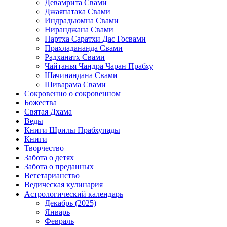
Девамрита Свами
Джаяпатака Свами
Индрадьюмна Свами
Ниранджана Свами
Партха Саратхи Дас Госвами
Прахладананда Свами
Радханатх Свами
Чайтанья Чандра Чаран Прабху
Шачинандана Свами
Шиварама Свами
Сокровенно о сокровенном
Божества
Святая Дхама
Веды
Книги Шрилы Прабхупады
Книги
Творчество
Забота о детях
Забота о преданных
Вегетарианство
Ведическая кулинария
Астрологический календарь
Декабрь (2025)
Январь
Февраль