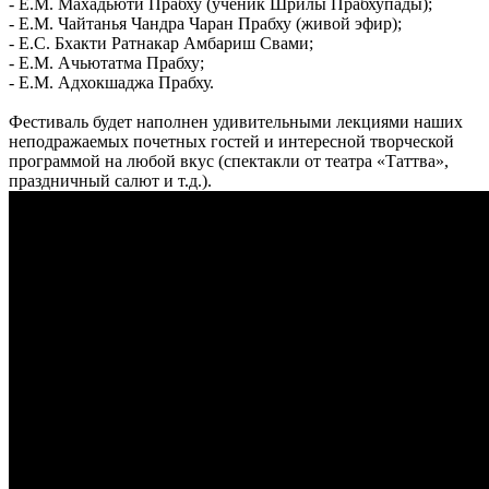
- Е.М. Махадьюти Прабху (ученик Шрилы Прабхупады);
- Е.М. Чайтанья Чандра Чаран Прабху (живой эфир);
- Е.С. Бхакти Ратнакар Амбариш Свами;
- Е.М. Ачьютатма Прабху;
- Е.М. Адхокшаджа Прабху.
Фестиваль будет наполнен удивительными лекциями наших
неподражаемых почетных гостей и интересной творческой
программой на любой вкус (спектакли от театра «Таттва»,
праздничный салют и т.д.).