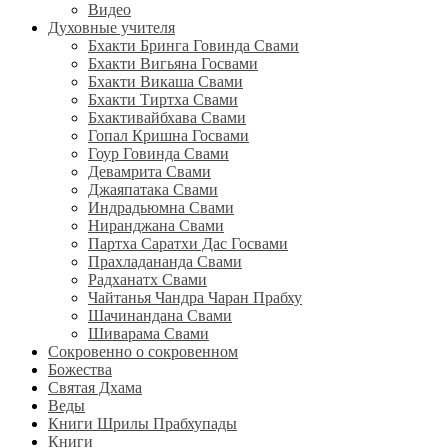
Видео
Духовные учителя
Бхакти Бринга Говинда Свами
Бхакти Вигьяна Госвами
Бхакти Викаша Свами
Бхакти Тиртха Свами
Бхактивайбхава Свами
Гопал Кришна Госвами
Гоур Говинда Свами
Девамрита Свами
Джаяпатака Свами
Индрадьюмна Свами
Ниранджана Свами
Партха Саратхи Дас Госвами
Прахладананда Свами
Радханатх Свами
Чайтанья Чандра Чаран Прабху
Шачинандана Свами
Шиварама Свами
Сокровенно о сокровенном
Божества
Святая Дхама
Веды
Книги Шрилы Прабхупады
Книги