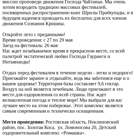
миссии проповеди движения Господа Чайтаньи. Мы очень
хотим возродить традицию массовых фестивалей,
посвященных распространению книг Шрилы Прабхупады, и в
будущем надеемся проводить их бесплатно для всех членов
движения Сознания Кришны.
Откройте лето с преданными!
Время проведения: с 27 по 29 мая
Заезд на фестиваль: 26 мая
Нас ждет незабываемое время в прекрасном месте, со всей
палитрой экстатической любви Господа Гауранги и
Нитьянанды!
Отдых перед фестивалем в течение недели - легко и недорого!
Приезжайте заранее и отдыхайте, ведь мы заботимся еще и о
вашем здоровье! Территория базы составляет 9,6 гектар.
Воздух на ней является лечебным. Люди приезжают в это
место для оздоровления со всей страны. Нас ждет
великолепная погода и теплое море! Мы выбрали для вас
лучшее место на этом побережье. Этот комплекс является
самым современным и технически оснащенным.
Место проведения:
Ростовская область, Неклиновский
район, пос. Золотая Коса, ул. Ломоносова 20, Детский
оздоровительный комплекс «Ромашка».