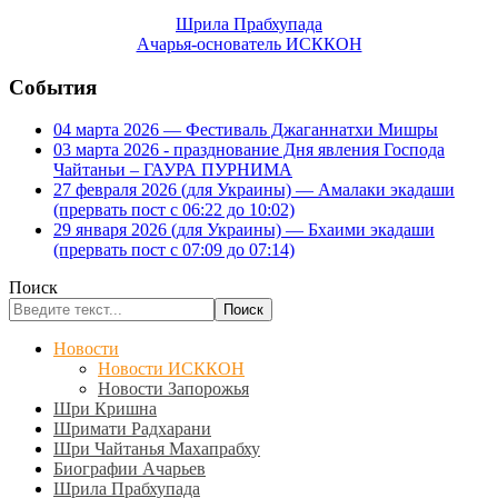
Шрила Прабхупада
Ачарья-основатель ИСККОН
События
04 марта 2026 — Фестиваль Джаганнатхи Мишры
03 марта 2026 - празднование Дня явления Господа
Чайтаньи – ГАУРА ПУРНИМА
27 февраля 2026 (для Украины) — Амалаки экадаши
(прервать пост с 06:22 до 10:02)
29 января 2026 (для Украины) — Бхаими экадаши
(прервать пост с 07:09 до 07:14)
Поиск
Поиск
Новости
Новости ИСККОН
Новости Запорожья
Шри Кришна
Шримати Радхарани
Шри Чайтанья Махапрабху
Биографии Ачарьев
Шрила Прабхупада