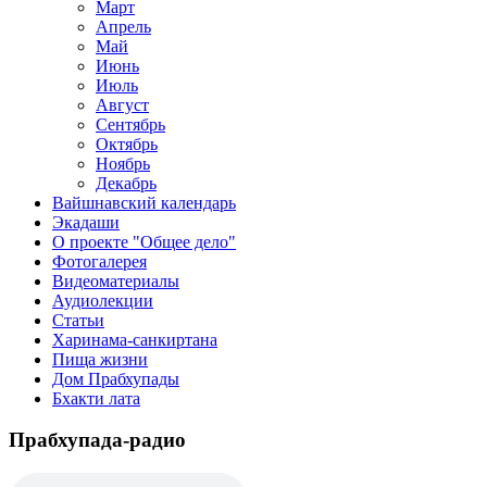
Март
Апрель
Май
Июнь
Июль
Август
Сентябрь
Октябрь
Ноябрь
Декабрь
Вайшнавский календарь
Экадаши
О проекте "Общее дело"
Фотогалерея
Видеоматериалы
Аудиолекции
Статьи
Харинама-санкиртана
Пища жизни
Дом Прабхупады
Бхакти лата
Прабхупада-радио