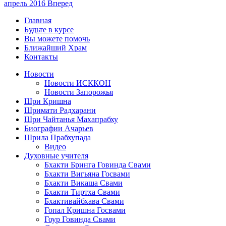
апрель 2016
Вперед
Главная
Будьте в курсе
Вы можете помочь
Ближайший Храм
Контакты
Новости
Новости ИСККОН
Новости Запорожья
Шри Кришна
Шримати Радхарани
Шри Чайтанья Махапрабху
Биографии Ачарьев
Шрила Прабхупада
Видео
Духовные учителя
Бхакти Бринга Говинда Свами
Бхакти Вигьяна Госвами
Бхакти Викаша Свами
Бхакти Тиртха Свами
Бхактивайбхава Свами
Гопал Кришна Госвами
Гоур Говинда Свами