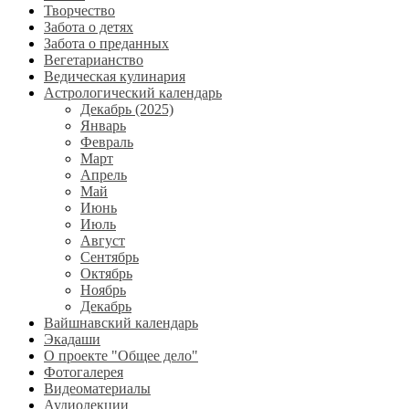
Творчество
Забота о детях
Забота о преданных
Вегетарианство
Ведическая кулинария
Астрологический календарь
Декабрь (2025)
Январь
Февраль
Март
Апрель
Май
Июнь
Июль
Август
Сентябрь
Октябрь
Ноябрь
Декабрь
Вайшнавский календарь
Экадаши
О проекте "Общее дело"
Фотогалерея
Видеоматериалы
Аудиолекции