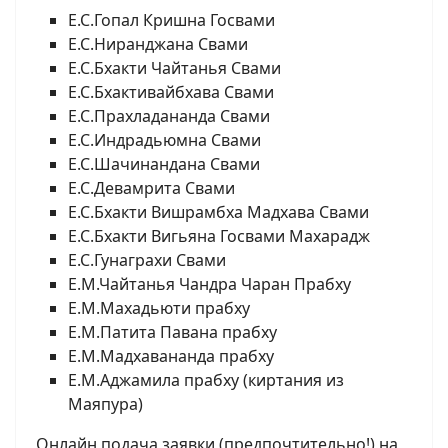
Е.С.Гопал Кришна Госвами
Е.С.Ниранджана Свами
Е.С.Бхакти Чайтанья Свами
Е.С.Бхактивайбхава Свами
Е.С.Прахладананда Свами
Е.С.Индрадьюмна Свами
Е.С.Шачинандана Свами
Е.С.Девамрита Свами
Е.С.Бхакти Вишрамбха Мадхава Свами
Е.С.Бхакти Вигьяна Госвами Махарадж
Е.С.Гунаграхи Свами
Е.М.Чайтанья Чандра Чаран Прабху
Е.М.Махадьюти прабху
Е.М.Патита Павана прабху
Е.М.Мадхавананда прабху
Е.М.Аджамила прабху (киртания из
Маяпура)
Онлайн подача заявки (предпочтительно!) на