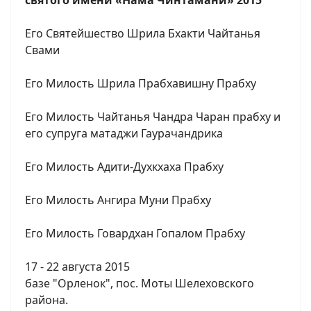
Его Святейшество Шрила Бхакти Чайтанья
Свами
Его Милость Шрила Прабхавишну Прабху
Его Милость Чайтанья Чандра Чаран прабху и
его супруга матаджи Гаурачандрика
Его Милость Адити-Духкхаха Прабху
Его Милость Ангира Муни Прабху
Его Милость Говардхан Гопалом Прабху
17 - 22 августа 2015
базе "Орленок", пос. Моты Шелеховского
района.