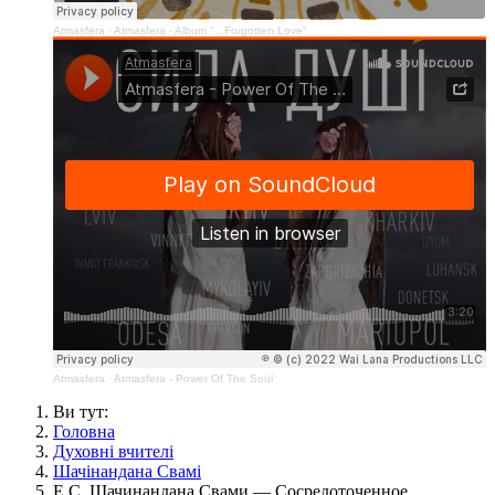
Atmasfera
·
Atmasfera - Album "...Forgotten Love"
Atmasfera
·
Atmasfera - Power Of The Soul
Ви тут:
Головна
Духовні вчителі
Шачінандана Свамі
Е.С. Шачинандана Свами — Сосредоточенное