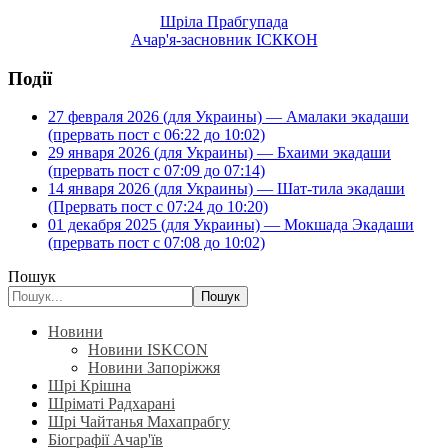
Шріла Прабгупада
Ачар'я-засновник ІСККОН
Події
27 февраля 2026 (для Украины) — Амалаки экадаши
(прервать пост с 06:22 до 10:02)
29 января 2026 (для Украины) — Бхаими экадаши
(прервать пост с 07:09 до 07:14)
14 января 2026 (для Украины) — Шат-тила экадаши
(Прервать пост с 07:24 до 10:20)
01 декабря 2025 (для Украины) — Мокшада Экадаши
(прервать пост с 07:08 до 10:02)
Пошук
Пошук
Новини
Новини ISKCON
Новини Запоріжжя
Шрі Крішна
Шріматі Радхарані
Шрі Чайтанья Махапрабгу
Біографії Ачар'їв