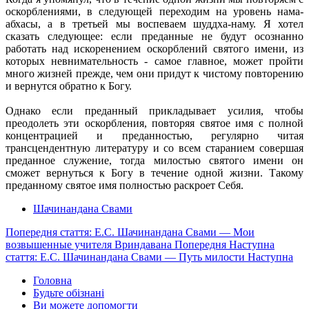
оскорблениями, в следующей переходим на уровень нама-
абхасы, а в третьей мы воспеваем шуддха-наму. Я хотел
сказать следующее: если преданные не будут осознанно
работать над искоренением оскорблений святого имени, из
которых невнимательность - самое главное, может пройти
много жизней прежде, чем они придут к чистому повторению
и вернутся обратно к Богу.
Однако если преданный прикладывает усилия, чтобы
преодолеть эти оскорбления, повторяя святое имя с полной
концентрацией и преданностью, регулярно читая
трансцендентную литературу и со всем старанием совершая
преданное служение, тогда милостью святого имени он
сможет вернуться к Богу в течение одной жизни. Такому
преданному святое имя полностью раскроет Себя.
Шачинандана Свами
Попередня стаття: Е.С. Шачинандана Свами — Мои
возвышенные учителя Вриндавана
Попередня
Наступна
стаття: Е.С. Шачинандана Свами — Путь милости
Наступна
Головна
Будьте обізнані
Ви можете допомогти