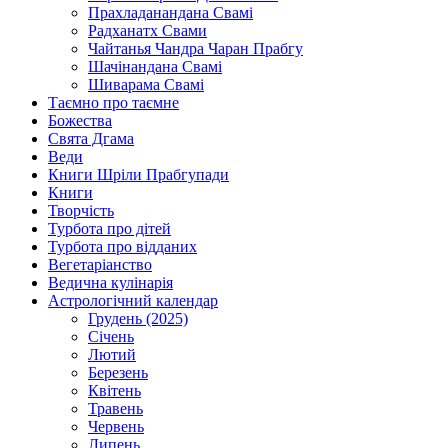
Прахладанандана Свамі
Радханатх Свами
Чайтанья Чандра Чаран Прабгу
Шачінандана Свамі
Шиварама Свамі
Таємно про таємне
Божества
Свята Дгама
Веди
Книги Шріли Прабгупади
Книги
Творчість
Турбота про дітей
Турбота про відданих
Вегетаріанство
Ведична кулінарія
Астрологічний календар
Грудень (2025)
Січень
Лютий
Березень
Квітень
Травень
Червень
Липень