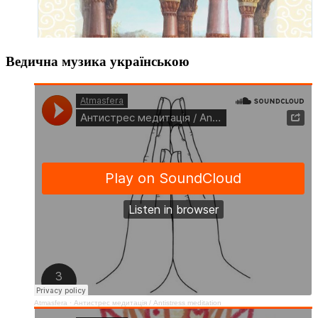
Ведична музика українською
Atmasfera
·
Антистрес медитація / Аntistress meditation