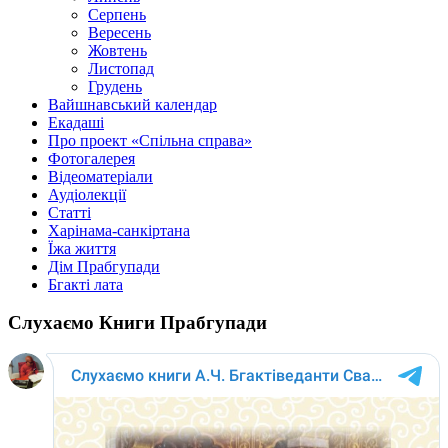
Серпень
Вересень
Жовтень
Листопад
Грудень
Вайшнавський календар
Екадаші
Про проект «Спільна справа»
Фотогалерея
Відеоматеріали
Аудіолекції
Статті
Харінама-санкіртана
Їжа життя
Дім Прабгупади
Бгакті лата
Слухаємо Книги Прабгупади