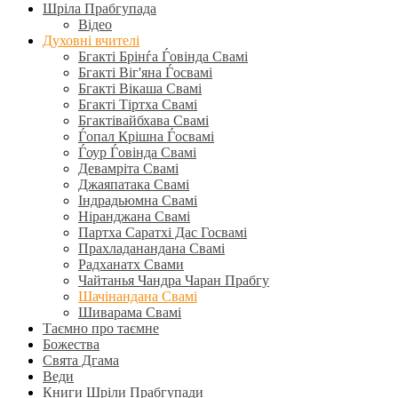
Шріла Прабгупада
Відео
Духовні вчителі
Бгакті Брінѓа Ѓовінда Свамі
Бгакті Віг'яна Ѓосвамі
Бгакті Вікаша Свамі
Бгакті Тіртха Свамі
Бгактівайбхава Свамі
Ѓопал Крішна Ѓосвамі
Ѓоур Ѓовінда Свамі
Девамріта Свамі
Джаяпатака Свамі
Індрадьюмна Свамі
Ніранджана Свамі
Партха Саратхі Дас Госвамі
Прахладанандана Свамі
Радханатх Свами
Чайтанья Чандра Чаран Прабгу
Шачінандана Свамі
Шиварама Свамі
Таємно про таємне
Божества
Свята Дгама
Веди
Книги Шріли Прабгупади