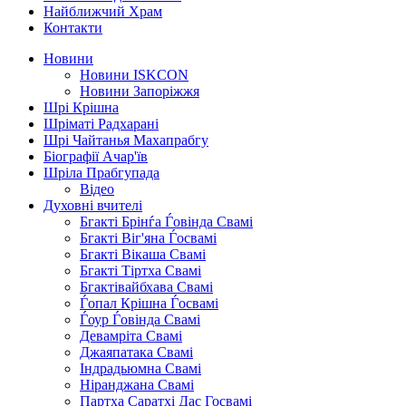
Найближчий Храм
Контакти
Новини
Новини ISKCON
Новини Запоріжжя
Шрі Крішна
Шріматі Радхарані
Шрі Чайтанья Махапрабгу
Біографії Ачар'їв
Шріла Прабгупада
Відео
Духовні вчителі
Бгакті Брінѓа Ѓовінда Свамі
Бгакті Віг'яна Ѓосвамі
Бгакті Вікаша Свамі
Бгакті Тіртха Свамі
Бгактівайбхава Свамі
Ѓопал Крішна Ѓосвамі
Ѓоур Ѓовінда Свамі
Девамріта Свамі
Джаяпатака Свамі
Індрадьюмна Свамі
Ніранджана Свамі
Партха Саратхі Дас Госвамі