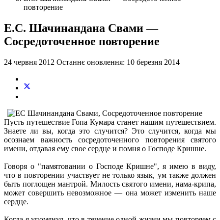
повторение
Е.С. Шачинандана Свами —
Сосредоточенное повторение
24 червня 2012
Останнє оновлення: 10 березня 2014
Пусть путешествие Гопа Кумара станет нашим путешествием.
Знаете ли вы, когда это случится? Это случится, когда мы
осознаем важность сосредоточенного повторения святого
имени, отдавая ему свое сердце и помня о Господе Кришне.
Говоря о "памятовании о Господе Кришне", я имею в виду,
что в повторении участвует не только язык, ум также должен
быть поглощен мантрой. Милость святого имени, нама-крипа,
может совершить невозможное — она может изменить наше
сердце.
Когда я упомянул, что в течение одной жизни мы повторяем с