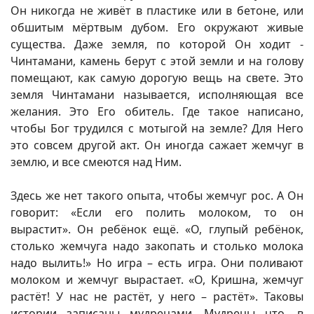
Он никогда не живёт в пластике или в бетоне, или
обшитым мёртвым дубом. Его окружают живые
существа. Даже земля, по которой Он ходит -
Чинтамани, камень берут с этой земли и на голову
помещают, как самую дорогую вещь на свете. Это
земля Чинтамани называется, исполняющая все
желания. Это Его обитель. Где такое написано,
чтобы Бог трудился с мотыгой на земле? Для Него
это совсем другой акт. Он иногда сажает жемчуг в
землю, и все смеются над Ним.
Здесь же нет такого опыта, чтобы жемчуг рос. А Он
говорит: «Если его полить молоком, то он
вырастит». Он ребёнок ещё. «О, глупый ребёнок,
столько жемчуга надо закопать и столько молока
надо вылить!» Но игра – есть игра. Они поливают
молоком и жемчуг вырастает. «О, Кришна, жемчуг
растёт! У нас не растёт, у него – растёт». Таковы
истории записаны мудрецами. Мудрецы что, в