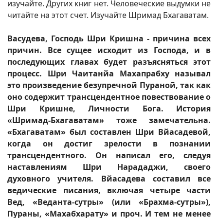
изучайте. Других книг нет. Человеческие выдумки не
читайте на этот счет. Изучайте Шримад Бхагаватам.
Васудева, Господь Шри Кришна - причина всех
причин. Все сущее исходит из Господа, и в
последующих главах будет разъясняться этот
процесс. Шри Чаитанйа Махапрабху называл
это произведение безупречной Пураной, так как
оно содержит трансцендентное повествование о
Шри Кришне, Личности Бога. История
«Шримад-Бхагаватам» тоже замечательна.
«Бхагаватам» был составлен Шри Вйасадевой,
когда он достиг зрелости в познании
трансцендентного. Он написал его, следуя
наставлениям Шри Нарададжи, своего
духовного учителя. Вйасадева составил все
ведические писания, включая четыре части
Вед, «Веданта-сутры» (или «Брахма-сутры»),
Пураны, «Махабхарату» и проч. И тем не менее