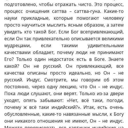
подготовлено, чтобы отражать чисто. Это процесс,
процесс очищения саттва – саттва-гуна. Какие-то
науки прикладные, которые помогают человеку
просто научиться мыслить ясным образом, а затем
увидеть кто такой Бог. Если Бог всепривлекающий,
если Он так привлекательно описывается великими
мудрецами, если такими удивительными
качествами обладает, почему люди не принимают
Его? Только один недостаток есть в Боге. Знаете
какой? Он не русский. Он привлекающий, все
качества описаны просто идеально, но Он – не
русский. Индус. Смотрите, мы говорим об этом
постоянно, через одну лекцию, что Он – не индус.
Пока люди слушают, они верят. Только из-за двери
уходят, опять забывают: «Нет, всё таки, погоди,
почему ж всё таки индийский?». Итак, есть очень
обусловленные, какие-то навязанные мысли, к Богу
они никакого отношения не имеют, Он – не индус.
Можете перерисовать все картинки индийские на