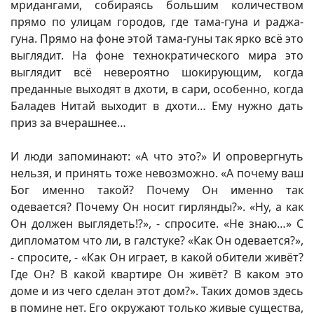
мридангами, собираясь большим количеством
прямо по улицам городов, где тама-гуна и раджа-
гуна. Прямо на фоне этой тама-гуны так ярко всё это
выглядит. На фоне технократического мира это
выглядит всё невероятно шокирующим, когда
преданные выходят в дхоти, в сари, особенно, когда
Баладев Нитай выходит в дхоти… Ему нужно дать
приз за вчерашнее…
И люди запоминают: «А что это?» И опровергнуть
нельзя, и принять тоже невозможно. «А почему ваш
Бог именно такой? Почему Он именно так
одевается? Почему Он носит гирлянды?». «Ну, а как
Он должен выглядеть!?», - спросите. «Не знаю…» С
дипломатом что ли, в галстуке? «Как Он одевается?»,
- спросите, - «Как Он играет, в какой обители живёт?
Где Он? В какой квартире Он живёт? В каком это
доме и из чего сделан этот дом?». Таких домов здесь
в помине нет. Его окружают только живые существа,