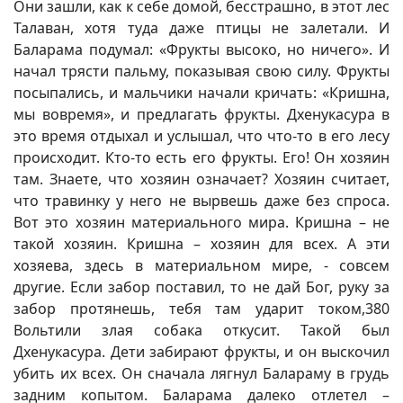
Они зашли, как к себе домой, бесстрашно, в этот лес
Талаван, хотя туда даже птицы не залетали. И
Баларама подумал: «Фрукты высоко, но ничего». И
начал трясти пальму, показывая свою силу. Фрукты
посыпались, и мальчики начали кричать: «Кришна,
мы вовремя», и предлагать фрукты. Дхенукасура в
это время отдыхал и услышал, что что-то в его лесу
происходит. Кто-то есть его фрукты. Его! Он хозяин
там. Знаете, что хозяин означает? Хозяин считает,
что травинку у него не вырвешь даже без спроса.
Вот это хозяин материального мира. Кришна – не
такой хозяин. Кришна – хозяин для всех. А эти
хозяева, здесь в материальном мире, - совсем
другие. Если забор поставил, то не дай Бог, руку за
забор протянешь, тебя там ударит током,380
Вольтили злая собака откусит. Такой был
Дхенукасура. Дети забирают фрукты, и он выскочил
убить их всех. Он сначала лягнул Балараму в грудь
задним копытом. Баларама далеко отлетел –