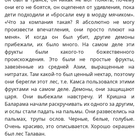
они его не боятся, он оцепенел от удивления, пока
дети подходили и «бросали ему в морду мячиком».
«Что за компания такая? Я абсолютно не могу
произвести впечатления, они просто плюют на
меня». И когда он был убит, другие демоны
прибежали, их было много. На самом деле эти
фрукты были какого-то божественного
происхождения. Это были не простые фрукты,
завезённые из средней Азии, выращенные на
нитратах. Там какой-то был ценный нектар, поэтому
они берегли этот лес, т.е. Камса пользовался этими
фруктами на самом деле. Демоны, они защищают
царя. Они выбежали навстречу. И Кришна и
Баларама начали раскручивать их одного за другим,
и ослы стали падать на пальмы. Они развеселись на
пальмах, трупы ослов. Черные, белые, голубые.
Очень красиво, это описывается. Хорошо окрашен
был лес Талаван.