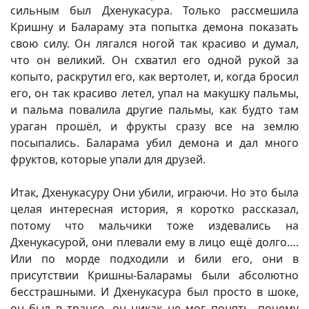
сильным был Дхенукасура. Только рассмешила
Кришну и Балараму эта попытка демона показать
свою силу. Он лягался ногой так красиво и думал,
что он великий. Он схватил его одной рукой за
копыто, раскрутил его, как вертолет, и, когда бросил
его, он так красиво летел, упал на макушку пальмы,
и пальма повалила другие пальмы, как будто там
ураган прошёл, и фрукты сразу все на землю
посыпались. Баларама убил демона и дал много
фруктов, которые упали для друзей.
Итак, Дхенукасуру Они убили, играючи. Но это была
целая интересная история, я коротко рассказал,
потому что мальчики тоже издевались на
Дхенукасурой, они плевали ему в лицо ещё долго….
Или по морде подходили и били его, они в
присутствии Кришны-Баларамы были абсолютно
бесстрашными. И Дхенукасура был просто в шоке,
он был в трансе, он никак не мог понять, почему