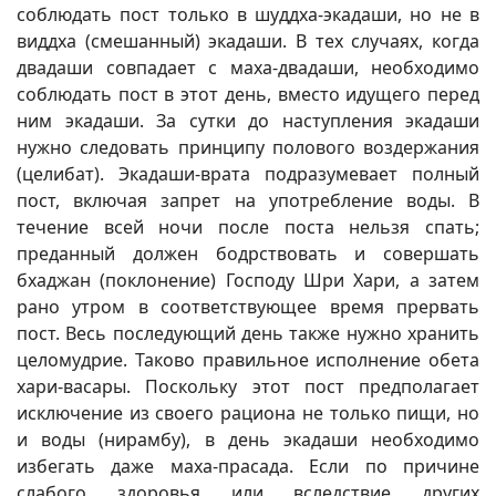
соблюдать пост только в шуддха-экадаши, но не в
виддха (смешанный) экадаши. В тех случаях, когда
двадаши совпадает с маха-двадаши, необходимо
соблюдать пост в этот день, вместо идущего перед
ним экадаши. За сутки до наступления экадаши
нужно следовать принципу полового воздержания
(целибат). Экадаши-врата подразумевает полный
пост, включая запрет на употребление воды. В
течение всей ночи после поста нельзя спать;
преданный должен бодрствовать и совершать
бхаджан (поклонение) Господу Шри Хари, а затем
рано утром в соответствующее время прервать
пост. Весь последующий день также нужно хранить
целомудрие. Таково правильное исполнение обета
хари-васары. Поскольку этот пост предполагает
исключение из своего рациона не только пищи, но
и воды (нирамбу), в день экадаши необходимо
избегать даже маха-прасада. Если по причине
слабого здоровья или вследствие других