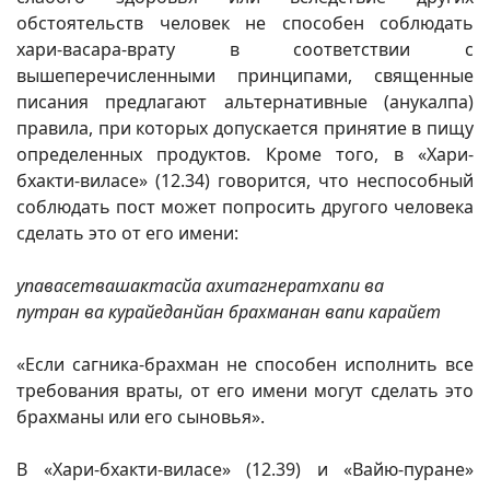
обстоятельств человек не способен соблюдать
хари-васара-врату в соответствии с
вышеперечисленными принципами, священные
писания предлагают альтернативные (анукалпа)
правила, при которых допускается принятие в пищу
определенных продуктов. Кроме того, в «Хари-
бхакти-виласе» (12.34) говорится, что неспособный
соблюдать пост может попросить другого человека
сделать это от его имени:
упавасетвашактасйа ахитагнератхапи ва
путран ва курайеданйан брахманан вапи карайет
«Если сагника-брахман не способен исполнить все
требования враты, от его имени могут сделать это
брахманы или его сыновья».
В «Хари-бхакти-виласе» (12.39) и «Вайю-пуране»