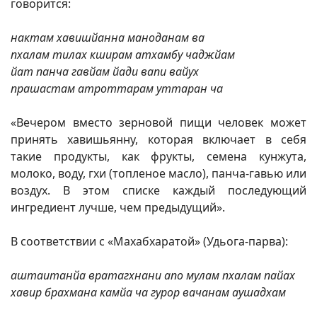
говорится:
нактам хавишйанна маноданам ва
пхалам тилах кширам атхамбу чаджйам
йат панча гавйам йади вапи вайух
прашастам атроттарам уттаран ча
«Вечером вместо зерновой пищи человек может
принять хавишьянну, которая включает в себя
такие продукты, как фрукты, семена кунжута,
молоко, воду, гхи (топленое масло), панча-гавью или
воздух. В этом списке каждый последующий
ингредиент лучше, чем предыдущий».
В соответствии с «Махабхаратой» (Удьога-парва):
аштаитанйа вратагхнани апо мулам пхалам пайах
хавир брахмана камйа ча гурор вачанам аушадхам