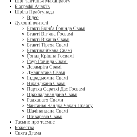
Шрі Чайтанья Махапрабгу
Біографії Ачар'їв
Шріла Прабгупада
Відео
Духовні вчителі
Бгакті Брінѓа Ѓовінда Свамі
Бгакті Віг'яна Ѓосвамі
Бгакті Вікаша Свамі
Бгакті Тіртха Свамі
Бгактівайбхава Свамі
Ѓопал Крішна Ѓосвамі
Ѓоур Ѓовінда Свамі
Девамріта Свамі
Джаяпатака Свамі
Індрадьюмна Свамі
Ніранджана Свамі
Партха Саратхі Дас Госвамі
Прахладанандана Свамі
Радханатх Свами
Чайтанья Чандра Чаран Прабгу
Шачінандана Свамі
Шиварама Свамі
Таємно про таємне
Божества
Свята Дгама