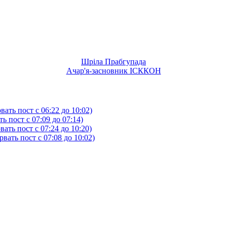
Шріла Прабгупада
Ачар'я-засновник ІСККОН
ать пост с 06:22 до 10:02)
 пост с 07:09 до 07:14)
ть пост с 07:24 до 10:20)
ать пост с 07:08 до 10:02)