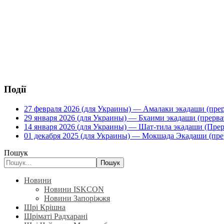
Події
27 февраля 2026 (для Украины) — Амалаки экадаши (прерв
29 января 2026 (для Украины) — Бхаими экадаши (прервать
14 января 2026 (для Украины) — Шат-тила экадаши (Прерва
01 декабря 2025 (для Украины) — Мокшада Экадаши (прерв
Пошук
Пошук
Новини
Новини ISKCON
Новини Запоріжжя
Шрі Крішна
Шріматі Радхарані