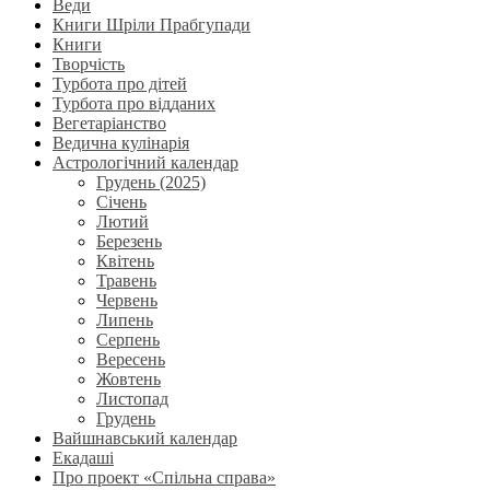
Веди
Книги Шріли Прабгупади
Книги
Творчість
Турбота про дітей
Турбота про відданих
Вегетаріанство
Ведична кулінарія
Астрологічний календар
Грудень (2025)
Січень
Лютий
Березень
Квітень
Травень
Червень
Липень
Серпень
Вересень
Жовтень
Листопад
Грудень
Вайшнавський календар
Екадаші
Про проект «Спільна справа»