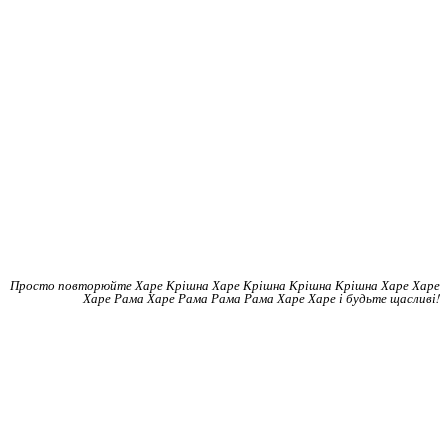
Просто повторюйте Харе Крішна Харе Крішна Крішна Крішна Харе Харе
Харе Рама Харе Рама Рама Рама Харе Харе і будьте щасливі!