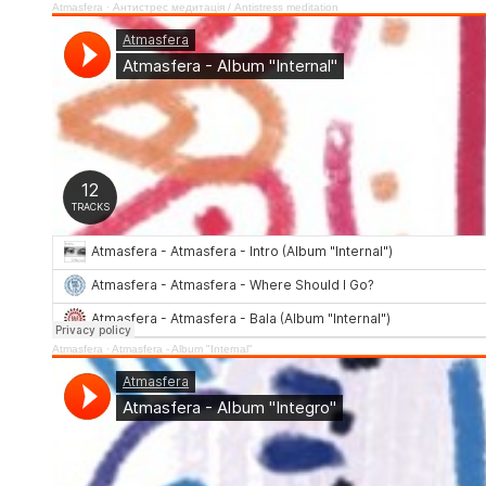
Atmasfera
·
Антистрес медитація / Аntistress meditation
Atmasfera
·
Atmasfera - Album "Internal"