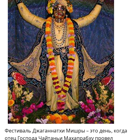
Фестиваль Джаганнатхи Мишры – это день, когда
отец Господа Чайтаньи Махапрабху провел