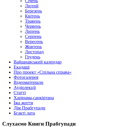
Січень
Лютий
Березень
Квітень
Травень
Червень
Липень
Серпень
Вересень
Жовтень
Листопад
Грудень
Вайшнавський календар
Екадаші
Про проект «Спільна справа»
Фотогалерея
Відеоматеріали
Аудіолекції
Статті
Харінама-санкіртана
Їжа життя
Дім Прабгупади
Бгакті лата
Слухаємо Книги Прабгупади