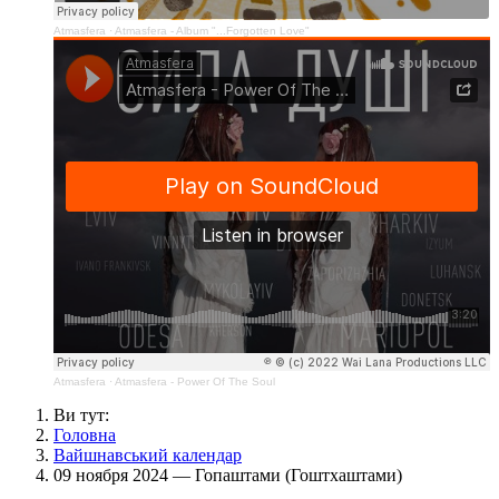
Atmasfera
·
Atmasfera - Album "...Forgotten Love"
Atmasfera
·
Atmasfera - Power Of The Soul
Ви тут:
Головна
Вайшнавський календар
09 ноября 2024 — Гопаштами (Гоштхаштами)