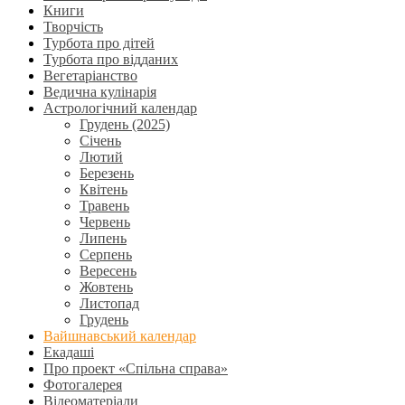
Книги
Творчість
Турбота про дітей
Турбота про відданих
Вегетаріанство
Ведична кулінарія
Астрологічний календар
Грудень (2025)
Січень
Лютий
Березень
Квітень
Травень
Червень
Липень
Серпень
Вересень
Жовтень
Листопад
Грудень
Вайшнавський календар
Екадаші
Про проект «Спільна справа»
Фотогалерея
Відеоматеріали