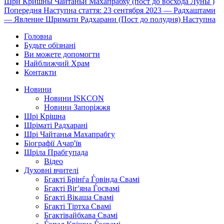
Шри Кришны Чайтаньи Махапрабху (пост до восхода Луны )
Попередня
Наступна стаття: 23 сентября 2023 — Радхаштами
— Явление Шримати Радхарани (Пост до полудня)
Наступна
Головна
Будьте обізнані
Ви можете допомогти
Найближчий Храм
Контакти
Новини
Новини ISKCON
Новини Запоріжжя
Шрі Крішна
Шріматі Радхарані
Шрі Чайтанья Махапрабгу
Біографії Ачар'їв
Шріла Прабгупада
Відео
Духовні вчителі
Бгакті Брінѓа Ѓовінда Свамі
Бгакті Віг'яна Ѓосвамі
Бгакті Вікаша Свамі
Бгакті Тіртха Свамі
Бгактівайбхава Свамі