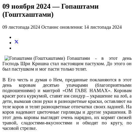
09 ноября 2024 — Гопаштами
(Гоштхаштами)
09 листопада 2024
Останнє оновлення: 14 листопада 2024
Гопаштами - в этот день
Господь Шри Кришна стал настоящим пастухом. До этого он
был пастушком и мог пасти только телят.
В Его честь и думая о Нем, преданные покланяются в этот
день коровам десятью упачарами (благоприятными
подношениями) и мантрой «ОМ ГАВЕ НАМАХ». Коровам
красят рога куркумой, ставят им синдур – украшение на лоб, а
дети, вымазав свои руки в разноцветные краски, оставляют на
теле коров и телят разноцветные отпечатки своих ладоней. На
коров надевают цветочные гирлянды и другие украшения. В
этот день коровы выглядят очень нарядно, их кормят свежей
травой, сладостями-вкусностями и обходят по кругу, по
часовой стрелке.