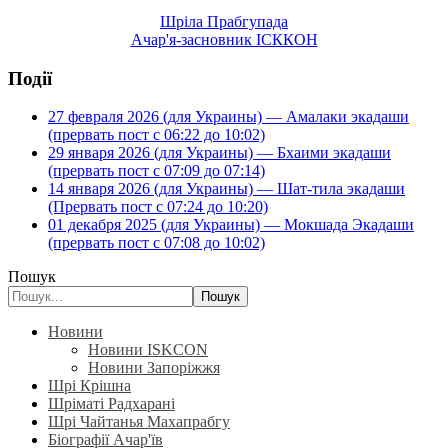
Шріла Прабгупада
Ачар'я-засновник ІСККОН
Події
27 февраля 2026 (для Украины) — Амалаки экадаши
(прервать пост с 06:22 до 10:02)
29 января 2026 (для Украины) — Бхаими экадаши
(прервать пост с 07:09 до 07:14)
14 января 2026 (для Украины) — Шат-тила экадаши
(Прервать пост с 07:24 до 10:20)
01 декабря 2025 (для Украины) — Мокшада Экадаши
(прервать пост с 07:08 до 10:02)
Пошук
Пошук
Новини
Новини ISKCON
Новини Запоріжжя
Шрі Крішна
Шріматі Радхарані
Шрі Чайтанья Махапрабгу
Біографії Ачар'їв