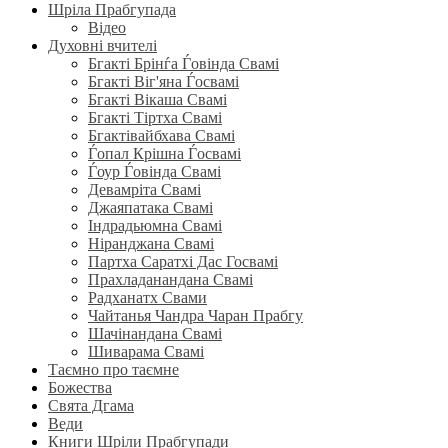
Шріла Прабгупада
Відео
Духовні вчителі
Бгакті Брінѓа Ѓовінда Свамі
Бгакті Віг'яна Ѓосвамі
Бгакті Вікаша Свамі
Бгакті Тіртха Свамі
Бгактівайбхава Свамі
Ѓопал Крішна Ѓосвамі
Ѓоур Ѓовінда Свамі
Девамріта Свамі
Джаяпатака Свамі
Індрадьюмна Свамі
Ніранджана Свамі
Партха Саратхі Дас Госвамі
Прахладанандана Свамі
Радханатх Свами
Чайтанья Чандра Чаран Прабгу
Шачінандана Свамі
Шиварама Свамі
Таємно про таємне
Божества
Свята Дгама
Веди
Книги Шріли Прабгупади