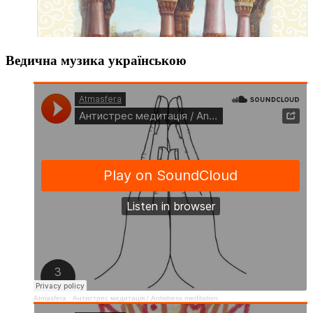
Ведична музика українською
Atmasfera
·
Антистрес медитація / Аntistress meditation