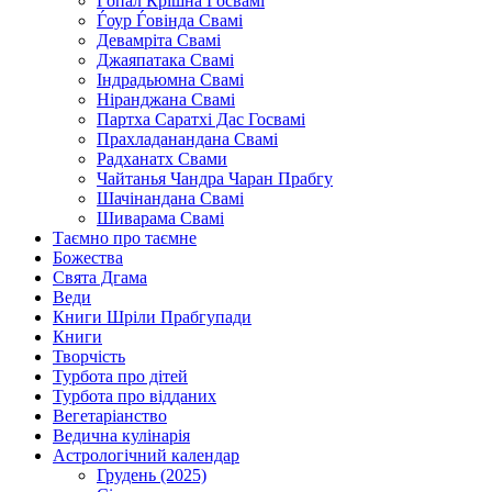
Ѓопал Крішна Ѓосвамі
Ѓоур Ѓовінда Свамі
Девамріта Свамі
Джаяпатака Свамі
Індрадьюмна Свамі
Ніранджана Свамі
Партха Саратхі Дас Госвамі
Прахладанандана Свамі
Радханатх Свами
Чайтанья Чандра Чаран Прабгу
Шачінандана Свамі
Шиварама Свамі
Таємно про таємне
Божества
Свята Дгама
Веди
Книги Шріли Прабгупади
Книги
Творчість
Турбота про дітей
Турбота про відданих
Вегетаріанство
Ведична кулінарія
Астрологічний календар
Грудень (2025)