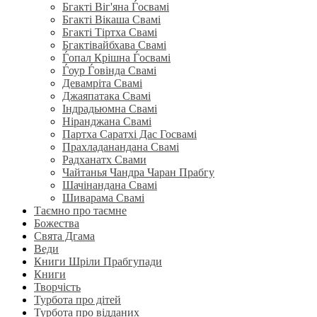
Бгакті Віг'яна Ѓосвамі
Бгакті Вікаша Свамі
Бгакті Тіртха Свамі
Бгактівайбхава Свамі
Ѓопал Крішна Ѓосвамі
Ѓоур Ѓовінда Свамі
Девамріта Свамі
Джаяпатака Свамі
Індрадьюмна Свамі
Ніранджана Свамі
Партха Саратхі Дас Госвамі
Прахладанандана Свамі
Радханатх Свами
Чайтанья Чандра Чаран Прабгу
Шачінандана Свамі
Шиварама Свамі
Таємно про таємне
Божества
Свята Дгама
Веди
Книги Шріли Прабгупади
Книги
Творчість
Турбота про дітей
Турбота про відданих