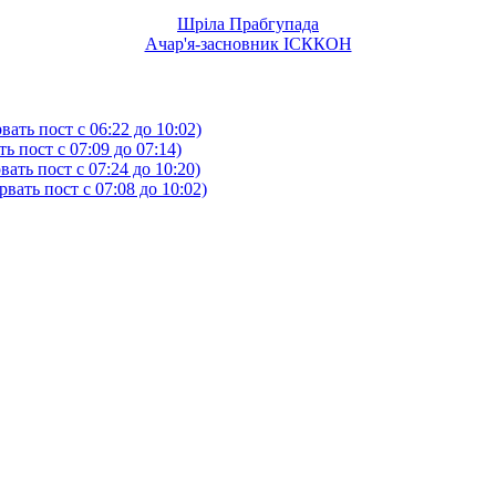
Шріла Прабгупада
Ачар'я-засновник ІСККОН
ать пост с 06:22 до 10:02)
 пост с 07:09 до 07:14)
ть пост с 07:24 до 10:20)
ать пост с 07:08 до 10:02)