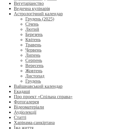
Вегетаріанство
Ведична кулінарія
Астрологічний календар
Грудень (2025)
Січень
Лютий
Березень
Квітень
Травень
Червень
Липень
Серпень
Вересень
Жовтень
Листопад
Грудень
Вайшнавський календар
Екадаші
Про проект «Спільна справа»
Фотогалерея
Відеоматеріали
Аудіолекції
Статті
Харінама-санкіртана
Їжа життя