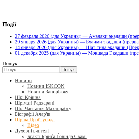
Події
27 февраля 2026 (для Украины) — Амалаки экадаши (прерв
29 января 2026 (для Украины) — Бхаими экадаши (прервать
14 января 2026 (для Украины) — Шат-тила экадаши (Прерва
01 декабря 2025 (для Украины) — Мокшада Экадаши (прерв
Пошук
Пошук
Новини
Новини ISKCON
Новини Запоріжжя
Шрі Крішна
Шріматі Радхарані
Шрі Чайтанья Махапрабгу
Біографії Ачар'їв
Шріла Прабгупада
Відео
Духовні вчителі
Бгакті Брінѓа Ѓовінда Свамі