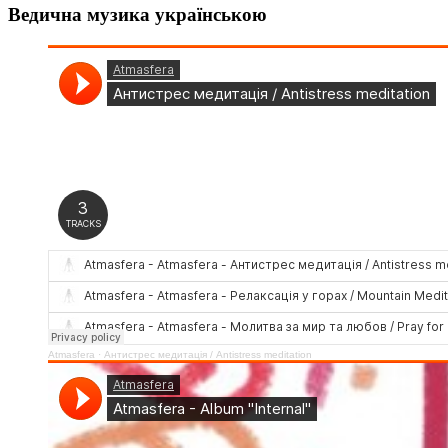
Ведична музика українською
Atmasfera
·
Антистрес медитація / Аntistress meditation