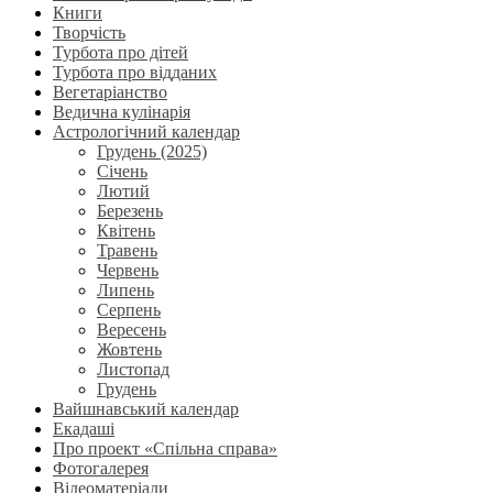
Книги
Творчість
Турбота про дітей
Турбота про відданих
Вегетаріанство
Ведична кулінарія
Астрологічний календар
Грудень (2025)
Січень
Лютий
Березень
Квітень
Травень
Червень
Липень
Серпень
Вересень
Жовтень
Листопад
Грудень
Вайшнавський календар
Екадаші
Про проект «Спільна справа»
Фотогалерея
Відеоматеріали