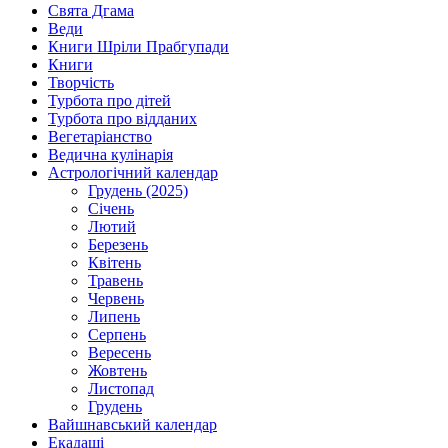
Свята Дгама
Веди
Книги Шріли Прабгупади
Книги
Творчість
Турбота про дітей
Турбота про відданих
Вегетаріанство
Ведична кулінарія
Астрологічний календар
Грудень (2025)
Січень
Лютий
Березень
Квітень
Травень
Червень
Липень
Серпень
Вересень
Жовтень
Листопад
Грудень
Вайшнавський календар
Екадаші