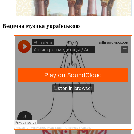
Ведична музика українською
Atmasfera
·
Антистрес медитація / Аntistress meditation