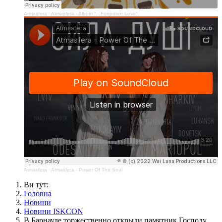
Atmasfera
·
Atmasfera - Album "...Forgotten Love"
Atmasfera
·
Atmasfera - Power Of The Soul
Ви тут:
Головна
Новини
Новини ISKCON
В Барнауле торжественно открыли памятник Господу