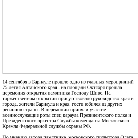
14 сентября в Барнауле прошло одно из главных мероприятий
75-летия Алтайского края - на площади Октября прошла
церемония открытия памятника Господу Шиве. На
торжественном открытии присутствовало руководство края и
города, жители Барнаула и края, гости юбилея из других
регионов страны. В церемонии приняли участие
военнослужащие роты спец караула Президентского полка и
Президентского оркестра Службы коменданта Московского
Кремля Федеральной службы охраны РФ.
По мнению автора памятника, московского скульптора Олега