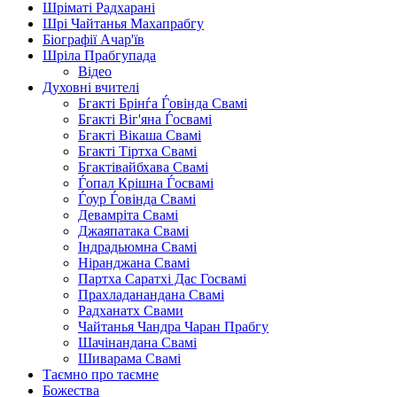
Шріматі Радхарані
Шрі Чайтанья Махапрабгу
Біографії Ачар'їв
Шріла Прабгупада
Відео
Духовні вчителі
Бгакті Брінѓа Ѓовінда Свамі
Бгакті Віг'яна Ѓосвамі
Бгакті Вікаша Свамі
Бгакті Тіртха Свамі
Бгактівайбхава Свамі
Ѓопал Крішна Ѓосвамі
Ѓоур Ѓовінда Свамі
Девамріта Свамі
Джаяпатака Свамі
Індрадьюмна Свамі
Ніранджана Свамі
Партха Саратхі Дас Госвамі
Прахладанандана Свамі
Радханатх Свами
Чайтанья Чандра Чаран Прабгу
Шачінандана Свамі
Шиварама Свамі
Таємно про таємне
Божества