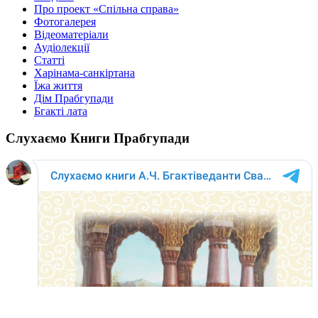
Про проект «Спільна справа»
Фотогалерея
Відеоматеріали
Аудіолекції
Статті
Харінама-санкіртана
Їжа життя
Дім Прабгупади
Бгакті лата
Слухаємо Книги Прабгупади