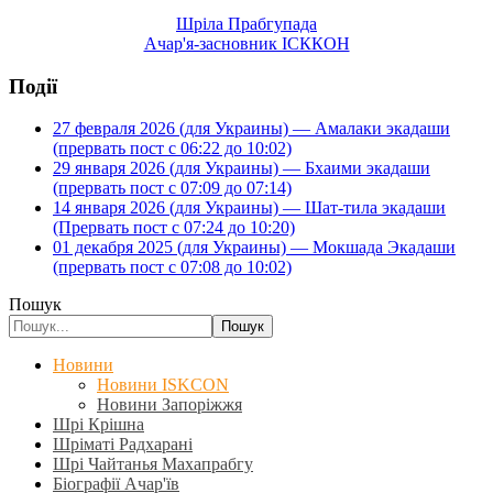
Шріла Прабгупада
Ачар'я-засновник ІСККОН
Події
27 февраля 2026 (для Украины) — Амалаки экадаши
(прервать пост с 06:22 до 10:02)
29 января 2026 (для Украины) — Бхаими экадаши
(прервать пост с 07:09 до 07:14)
14 января 2026 (для Украины) — Шат-тила экадаши
(Прервать пост с 07:24 до 10:20)
01 декабря 2025 (для Украины) — Мокшада Экадаши
(прервать пост с 07:08 до 10:02)
Пошук
Пошук
Новини
Новини ISKCON
Новини Запоріжжя
Шрі Крішна
Шріматі Радхарані
Шрі Чайтанья Махапрабгу
Біографії Ачар'їв