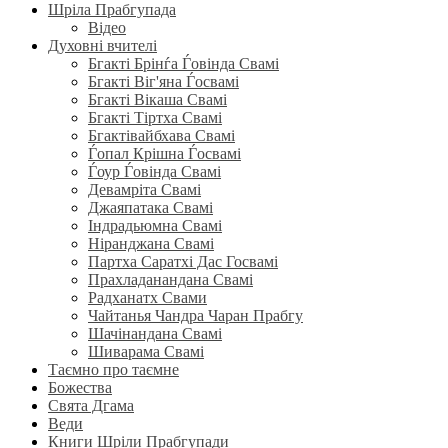
Шріла Прабгупада
Відео
Духовні вчителі
Бгакті Брінѓа Ѓовінда Свамі
Бгакті Віг'яна Ѓосвамі
Бгакті Вікаша Свамі
Бгакті Тіртха Свамі
Бгактівайбхава Свамі
Ѓопал Крішна Ѓосвамі
Ѓоур Ѓовінда Свамі
Девамріта Свамі
Джаяпатака Свамі
Індрадьюмна Свамі
Ніранджана Свамі
Партха Саратхі Дас Госвамі
Прахладанандана Свамі
Радханатх Свами
Чайтанья Чандра Чаран Прабгу
Шачінандана Свамі
Шиварама Свамі
Таємно про таємне
Божества
Свята Дгама
Веди
Книги Шріли Прабгупади