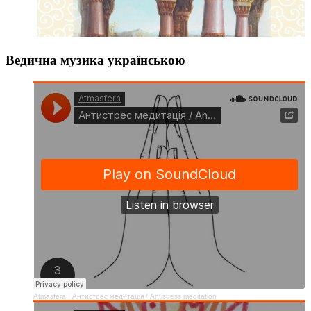
Ведична музика українською
Atmasfera
·
Антистрес медитація / Аntistress meditation