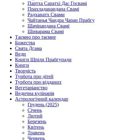
Партха Саратхі Дас Госвамі
Прахладанандана Свамі
Радханатх Свами
Чайтанья Чандра Чаран Прабгу
Шачінандана Свамі
Шиварама Свамі
Таємно про таємне
Божества
Свята Дгама
Веди
Книги Шріли Прабгупади
Книги
Творчість
Турбота про дітей
Турбота про відданих
Вегетаріанство
Ведична кулінарія
Астрологічний календар
Грудень (2025)
Січень
Лютий
Березень
Квітень
Травень
Червень