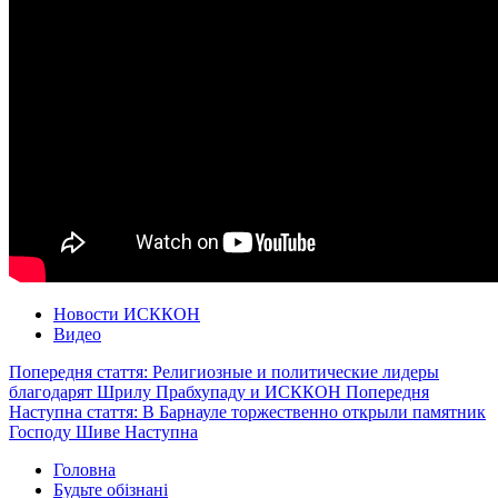
Новости ИСККОН
Видео
Попередня стаття: Религиозные и политические лидеры
благодарят Шрилу Прабхупаду и ИСККОН
Попередня
Наступна стаття: В Барнауле торжественно открыли памятник
Господу Шиве
Наступна
Головна
Будьте обізнані