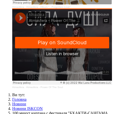
Atmasfera
·
Atmasfera - Album "...Forgotten Love"
Atmasfera
·
Atmasfera - Power Of The Soul
Ви тут:
Головна
Новини
Новини ISKCON
100 минут киртана с фестиваля "БХАКТИ-САНГАМА