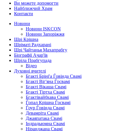
Ви можете допомогти
Найближчий Храм
Контакти
Новини
Новини ISKCON
Новини Запоріжжя
Шрі Крішна
Шріматі Радхарані
Шрі Чайтанья Махапрабгу
Біографії Ачар'їв
Шріла Прабгупада
Відео
Духовні вчителі
Бгакті Брінѓа Ѓовінда Свамі
Бгакті Віг'яна Ѓосвамі
Бгакті Вікаша Свамі
Бгакті Тіртха Свамі
Бгактівайбхава Свамі
Ѓопал Крішна Ѓосвамі
Ѓоур Ѓовінда Свамі
Девамріта Свамі
Джаяпатака Свамі
Індрадьюмна Свамі
Ніранджана Свамі