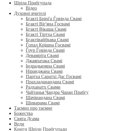
Шріла Прабгупада
Відео
Духовні вчителі
Бгакті Брінѓа Ѓовінда Свамі
Бгакті Віг'яна Ѓосвамі
Бгакті Вікаша Свамі
Бгакті Тіртха Свамі
Бгактівайбхава Свамі
Ѓопал Крішна Ѓосвамі
Ѓоур Ѓовінда Свамі
Девамріта Свамі
Джаяпатака Свамі
Індрадьюмна Свамі
Ніранджана Свамі
Партха Саратхі Дас Госвамі
Прахладанандана Свамі
Радханатх Свами
Чайтанья Чандра Чаран Прабгу
Шачінандана Свамі
Шиварама Свамі
Таємно про таємне
Божества
Свята Дгама
Веди
Книги Шріли Прабгупади