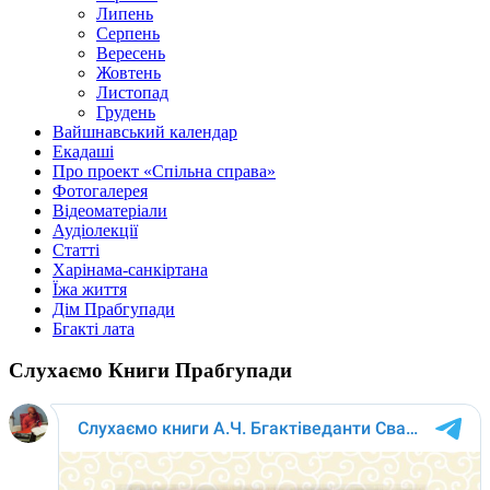
Липень
Серпень
Вересень
Жовтень
Листопад
Грудень
Вайшнавський календар
Екадаші
Про проект «Спільна справа»
Фотогалерея
Відеоматеріали
Аудіолекції
Статті
Харінама-санкіртана
Їжа життя
Дім Прабгупади
Бгакті лата
Слухаємо Книги Прабгупади