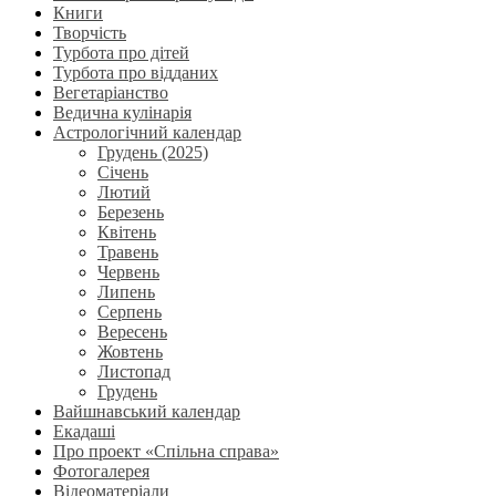
Книги
Творчість
Турбота про дітей
Турбота про відданих
Вегетаріанство
Ведична кулінарія
Астрологічний календар
Грудень (2025)
Січень
Лютий
Березень
Квітень
Травень
Червень
Липень
Серпень
Вересень
Жовтень
Листопад
Грудень
Вайшнавський календар
Екадаші
Про проект «Спільна справа»
Фотогалерея
Відеоматеріали