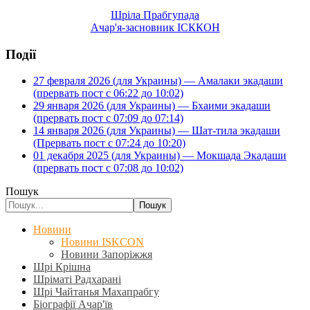
Шріла Прабгупада
Ачар'я-засновник ІСККОН
Події
27 февраля 2026 (для Украины) — Амалаки экадаши
(прервать пост с 06:22 до 10:02)
29 января 2026 (для Украины) — Бхаими экадаши
(прервать пост с 07:09 до 07:14)
14 января 2026 (для Украины) — Шат-тила экадаши
(Прервать пост с 07:24 до 10:20)
01 декабря 2025 (для Украины) — Мокшада Экадаши
(прервать пост с 07:08 до 10:02)
Пошук
Пошук
Новини
Новини ISKCON
Новини Запоріжжя
Шрі Крішна
Шріматі Радхарані
Шрі Чайтанья Махапрабгу
Біографії Ачар'їв