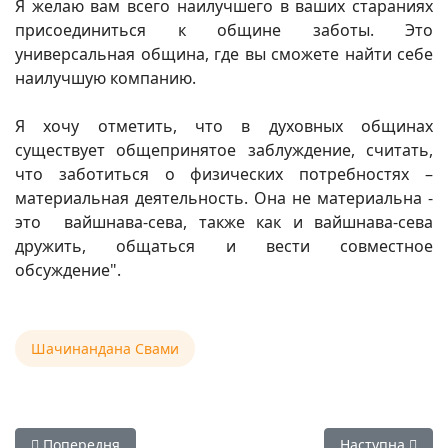
Я желаю вам всего наилучшего в ваших стараниях
присоединиться к общине заботы. Это
универсальная община, где вы сможете найти себе
наилучшую компанию.
Я хочу отметить, что в духовных общинах
существует общепринятое заблуждение, считать,
что заботиться о физических потребностях –
материальная деятельность. Она не материальна -
это вайшнава-сева, также как и вайшнава-сева
дружить, общаться и вести совместное
обсуждение".
Шачинандана Свами
Попередня стаття: Е.С. Шачинандана Свами — И темнота о
Наступна стат
Попередня
Наступна