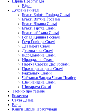
Шріла Прабгупада
Відео
Духовні вчителі
Бгакті Брінѓа Ѓовінда Свамі
Бгакті Віг'яна Ѓосвамі
Бгакті Вікаша Свамі
Бгакті Тіртха Свамі
Бгактівайбхава Свамі
Ѓопал Крішна Ѓосвамі
Ѓоур Ѓовінда Свамі
Девамріта Свамі
Джаяпатака Свамі
Індрадьюмна Свамі
Ніранджана Свамі
Партха Саратхі Дас Госвамі
Прахладанандана Свамі
Радханатх Свами
Чайтанья Чандра Чаран Прабгу
Шачінандана Свамі
Шиварама Свамі
Таємно про таємне
Божества
Свята Дгама
Веди
Книги Шріли Прабгупади