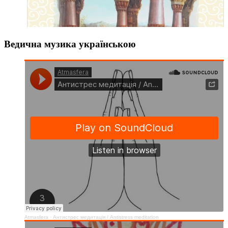
Ведична музика українською
Atmasfera
·
Антистрес медитація / Аntistress meditation