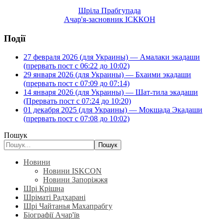
Шріла Прабгупада
Ачар'я-засновник ІСККОН
Події
27 февраля 2026 (для Украины) — Амалаки экадаши
(прервать пост с 06:22 до 10:02)
29 января 2026 (для Украины) — Бхаими экадаши
(прервать пост с 07:09 до 07:14)
14 января 2026 (для Украины) — Шат-тила экадаши
(Прервать пост с 07:24 до 10:20)
01 декабря 2025 (для Украины) — Мокшада Экадаши
(прервать пост с 07:08 до 10:02)
Пошук
Пошук
Новини
Новини ISKCON
Новини Запоріжжя
Шрі Крішна
Шріматі Радхарані
Шрі Чайтанья Махапрабгу
Біографії Ачар'їв