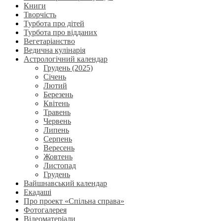
Книги
Творчість
Турбота про дітей
Турбота про відданих
Вегетаріанство
Ведична кулінарія
Астрологічний календар
Грудень (2025)
Січень
Лютий
Березень
Квітень
Травень
Червень
Липень
Серпень
Вересень
Жовтень
Листопад
Грудень
Вайшнавський календар
Екадаші
Про проект «Спільна справа»
Фотогалерея
Відеоматеріали