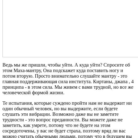
Ведь мы же пришли, чтобы уйти. А куда уйти? Спросите об
этом
Маха-мантру
, Она подскажет куда поставить ногу и
потом вторую. Просто внимательно слушайте мантру - это
главная поддерживающая сила института.
Киртаны
,
джапа
,
4
принципа - в этом сила. Мы живем с вами трудной, но все же
человеческой формой жизни.
Те испытания, которые суждено пройти нам не выдержит ни
один обычный человек, но вы выдержите, если будете
слушать эти вибрации. Возможно даже вы не заметите
трудности - это вопрос преданности.
Вы можете даже не
заметить, как умрете, потому что не будете на этом
сосредоточены, у вас не будет страха, поэтому вряд ли вас
можно считать обычными людьми, потому что
в будущем вы