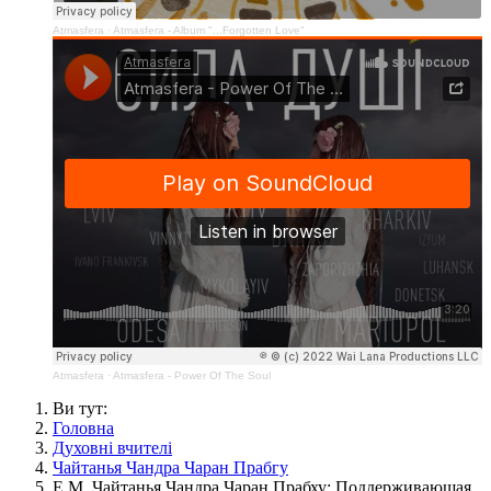
Atmasfera
·
Atmasfera - Album "...Forgotten Love"
Atmasfera
·
Atmasfera - Power Of The Soul
Ви тут:
Головна
Духовні вчителі
Чайтанья Чандра Чаран Прабгу
Е.М. Чайтанья Чандра Чаран Прабху: Поддерживающая