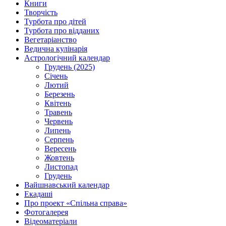
Книги
Творчість
Турбота про дітей
Турбота про відданих
Вегетаріанство
Ведична кулінарія
Астрологічний календар
Грудень (2025)
Січень
Лютий
Березень
Квітень
Травень
Червень
Липень
Серпень
Вересень
Жовтень
Листопад
Грудень
Вайшнавський календар
Екадаші
Про проект «Спільна справа»
Фотогалерея
Відеоматеріали