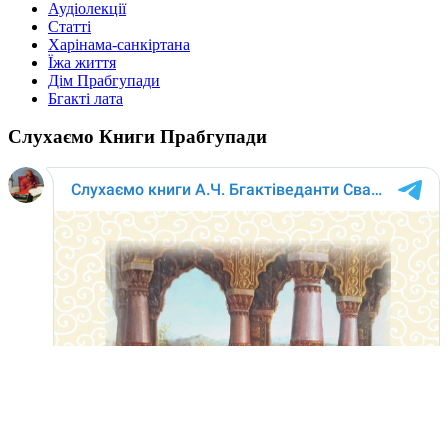
Аудіолекції
Статті
Харінама-санкіртана
Їжа життя
Дім Прабгупади
Бгакті лата
Слухаємо Книги Прабгупади