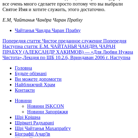
все очень много сделаете просто потому что вы выбрали
Святое Имя и хотите служить, этого достаточно.
Е.М,
Чайтанья
Чандра
Чаран
Прабху
Чайтанья Чандра Чаран Прабху
Попередня стаття: Чистое преданное служение
Попередня
Наступна стаття: Е.М. ЧАЙТАНЬЯ ЧАНДРА ЧАРАН
ПРАБХУ (АЛЕКСАНДР ХАКИМОВ) — «Для Любви Нужна
Чистота»,Лекция по ШБ 10.2.6, Вриндаван 2006 г.
Наступна
Головна
Будьте обізнані
Ви можете допомогти
Найближчий Храм
Контакти
Новини
Новини ISKCON
Новини Запоріжжя
Шрі Крішна
Шріматі Радхарані
Шрі Чайтанья Махапрабгу
Біографії Ачар'їв