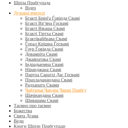
Шріла Прабгупада
Відео
Духовні вчителі
Бгакті Брінѓа Ѓовінда Свамі
Бгакті Віг'яна Ѓосвамі
Бгакті Вікаша Свамі
Бгакті Тіртха Свамі
Бгактівайбхава Свамі
Ѓопал Крішна Ѓосвамі
Ѓоур Ѓовінда Свамі
Девамріта Свамі
Джаяпатака Свамі
Індрадьюмна Свамі
Ніранджана Свамі
Партха Саратхі Дас Госвамі
Прахладанандана Свамі
Радханатх Свами
Чайтанья Чандра Чаран Прабгу
Шачінандана Свамі
Шиварама Свамі
Таємно про таємне
Божества
Свята Дгама
Веди
Книги Шріли Прабгупади