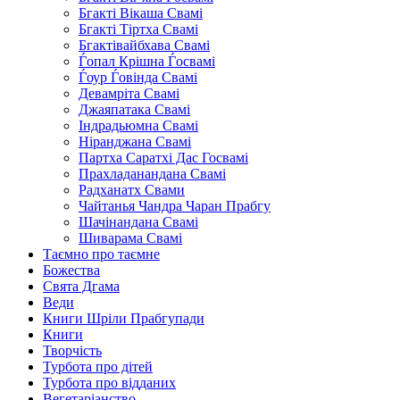
Бгакті Вікаша Свамі
Бгакті Тіртха Свамі
Бгактівайбхава Свамі
Ѓопал Крішна Ѓосвамі
Ѓоур Ѓовінда Свамі
Девамріта Свамі
Джаяпатака Свамі
Індрадьюмна Свамі
Ніранджана Свамі
Партха Саратхі Дас Госвамі
Прахладанандана Свамі
Радханатх Свами
Чайтанья Чандра Чаран Прабгу
Шачінандана Свамі
Шиварама Свамі
Таємно про таємне
Божества
Свята Дгама
Веди
Книги Шріли Прабгупади
Книги
Творчість
Турбота про дітей
Турбота про відданих
Вегетаріанство