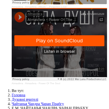
Atmasfera
·
Atmasfera - Album "...Forgotten Love"
Atmasfera
·
Atmasfera - Power Of The Soul
Ви тут:
Головна
Духовні вчителі
Чайтанья Чандра Чаран Прабгу
Е.М. ЧАЙТАНЬЯ ЧАНДРА ЧАРАН ПРАБХУ