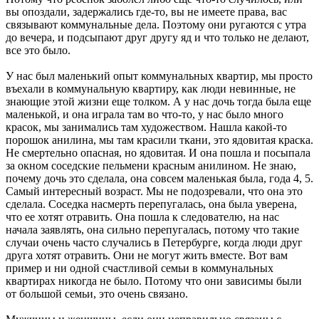
вы опоздали, задержались где-то, вы не имеете права, вас
связывают коммунальные дела. Поэтому они ругаются с утра
до вечера, и подсыпают друг другу яд и что только не делают,
все это было.
У нас был маленький опыт коммунальных квартир, мы просто
въехали в коммунальную квартиру, как люди невинные, не
знающие этой жизни еще толком. А у нас дочь тогда была еще
маленькой, и она играла там во что-то, у нас было много
красок, мы занимались там художеством. Нашла какой-то
порошок анилина, мы там красили ткани, это ядовитая краска.
Не смертельно опасная, но ядовитая. И она пошла и посыпала
за окном соседские пельмени красным анилином. Не знаю,
почему дочь это сделала, она совсем маленькая была, года 4, 5.
Самый интересный возраст. Мы не подозревали, что она это
сделала. Соседка насмерть перепугалась, она была уверена,
что ее хотят отравить. Она пошла к следователю, на нас
начала заявлять, она сильно перепугалась, потому что такие
случаи очень часто случались в Петербурге, когда люди друг
друга хотят отравить. Они не могут жить вместе. Вот вам
пример и ни одной счастливой семьи в коммунальных
квартирах никогда не было. Потому что они зависимы были
от большой семьи, это очень связано.