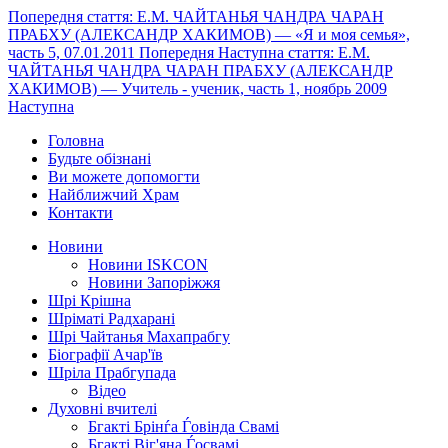
Попередня стаття: Е.М. ЧАЙТАНЬЯ ЧАНДРА ЧАРАН
ПРАБХУ (АЛЕКСАНДР ХАКИМОВ) — «Я и моя семья»,
часть 5, 07.01.2011
Попередня
Наступна стаття: Е.М.
ЧАЙТАНЬЯ ЧАНДРА ЧАРАН ПРАБХУ (АЛЕКСАНДР
ХАКИМОВ) — Учитель - ученик, часть 1, ноябрь 2009
Наступна
Головна
Будьте обізнані
Ви можете допомогти
Найближчий Храм
Контакти
Новини
Новини ISKCON
Новини Запоріжжя
Шрі Крішна
Шріматі Радхарані
Шрі Чайтанья Махапрабгу
Біографії Ачар'їв
Шріла Прабгупада
Відео
Духовні вчителі
Бгакті Брінѓа Ѓовінда Свамі
Бгакті Віг'яна Ѓосвамі