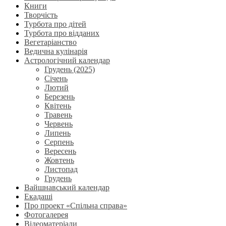
Книги
Творчість
Турбота про дітей
Турбота про відданих
Вегетаріанство
Ведична кулінарія
Астрологічний календар
Грудень (2025)
Січень
Лютий
Березень
Квітень
Травень
Червень
Липень
Серпень
Вересень
Жовтень
Листопад
Грудень
Вайшнавський календар
Екадаші
Про проект «Спільна справа»
Фотогалерея
Відеоматеріали