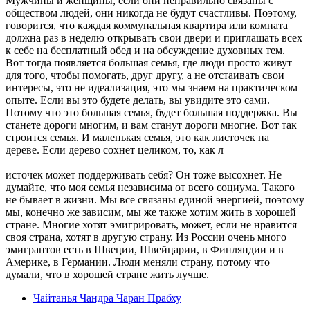
Мужчины и женщины, если они неправильно связаны с
обществом людей, они никогда не будут счастливы. Поэтому,
говорится, что каждая коммунальная квартира или комната
должна раз в неделю открывать свои двери и приглашать всех
к себе на бесплатный обед и на обсуждение духовных тем.
Вот тогда появляется большая семья, где люди просто живут
для того, чтобы помогать, друг другу, а не отстаивать свои
интересы, это не идеализация, это мы знаем на практическом
опыте. Если вы это будете делать, вы увидите это сами.
Потому что это большая семья, будет большая поддержка. Вы
станете дороги многим, и вам станут дороги многие. Вот так
строится семья. И маленькая семья, это как листочек на
дереве. Если дерево сохнет целиком, то, как л
источек может поддерживать себя? Он тоже высохнет. Не
думайте, что моя семья независима от всего социума. Такого
не бывает в жизни. Мы все связаны единой энергией, поэтому
мы, конечно же зависим, мы же также хотим жить в хорошей
стране. Многие хотят эмигрировать, может, если не нравится
своя страна, хотят в другую страну. Из России очень много
эмигрантов есть в Швеции, Швейцарии, в Финляндии и в
Америке, в Германии. Люди меняли страну, потому что
думали, что в хорошей стране жить лучше.
Чайтанья Чандра Чаран Прабху