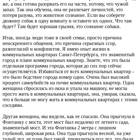
же, а она готова разорвать его на части, потому, что чужой
запах. Так она обучена, она не различает личностей, это
потеря разума, это животное сознание. Если вы соберете
дюжину собак в одну комнату и оставите их одних. Что там
будет? Там будет хорошая грызня, это сознание собаки.
Итак, иногда люди тоже в своей семье, просто причина
неискреннего общения, это причина серьезных ссор,
разногласий и конфликтов. Я имею опыт жизни в
коммунальных квартирах Санкт-Петербурга, это знаменитый
город в плане коммунальных квартир. Знаете, что это была
отдельная программа города, которая до сих пор сейчас
осуществляется. Избавиться от всех коммунальных квартир -
это было бедствие города номер один. Очень был высокий
процент самоубийств на почве коммунальных квартир. Одна
женщина сбросилась из окна и упала на машину, не могла
просто жить в коммунальных квартирах, она, умирая, сказала,
что я больше не могу жить в коммунальных квартирах с этими
соседями.
Другая женщина, мы видели, как ее спасали. Она прыгнула в
Фонтанку с моста, этот мост был недалеко от летнего сада,
знаменитый мост. И эта Фонтанка 2 метра с лишним
глубиной, широкая река. Она туда прыгнула весной, на уже
талый лед, ее план был такой, провалиться под лед, это была