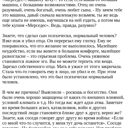
машина, с большими возможностями. Отец он очень
разумный, очень богатый, очень любит сына. - Ну зачем тебе
это машина, давай сначала маленькую возьмем, ты же ведь
еще опыта не имеешь, научишься на ней ездить, а потом мы
тебе купим «Мерседес». Ведь, правда, разумно?
Знаете, что сделал сын психически, нормальный человек?
Взял нож и убил отца. Он перерезал ему глотку. Ему не
понравилось, что его желание не выполнилось. Малейшее
неудобство, если вы живете в большом комфорте, малейшее
разногласие – это серьезная проблема. Очень уязвимое
становится ложное эго. Вы не можете терпеть эти вещи.
Зарезал собственного отца. Мать в ужасе от этого закричала.
Стала что-то говорить ему в лицо, он убил и ее. При этом
было установлено, что это был психически нормальный
человек.
В чем же причина? Выяснили – роскошь и богатство. Они
были очень хорошо защищены от каких-то внешних влияний,
условий климата и т.д. Но тогда вас ждет адхи атма. Заметьте
во время больших аскез, катаклизмов, войн и других
последствий люди становятся ближе друг к другу, верно же?
Знаете, как соседи говорят друг другу во время войны: «Если
со мной что-то случится, у меня тут дочь останется». Соседи