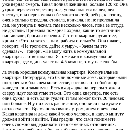
уже верная смерть. Такая полная женщина, больше 120 кг. Она
утром перелезла через перила, упала плашмя на лед, лед
треснул, она переломала себе много костей, ребер, ключицу,
очень сильно страдала, стонала, кричала, но не проломила
лед, не утонула и лежала там несколько часов, пока ее оттуда
не достали. Приехала пожарная охрана, какие-то лестницы
наставляли, бросали веревки. И эти пожарные ругают ее,
кричат: «Что ты затеяла нам, работы столько?». Она плачет,
говорит: «Не трогайте, дайте я умру». «Зачем ты это
сделала?», - говори. «Не могу жить в коммунальной
квартире», - ответила она. Я тоже жил в коммунальной
квартире, где один туалет на 4-5 комнат, это у нас еще бы
ла очень хорошая коммунальная квартира. Коммунальные
квартиры Петербурга, это были доходные дома, которые были
построены в большем количестве, составляют собой двор
колодец, они замкнуты. Есть вход - арка на первом этаже и
сверху идут замкнутые этажи. Это одна квартира, где есть
одна кухня, и есть один туалет. И там может быть 20 человек
или больше. И у них есть расписание, оно висит на кухне и
около туалета. Время пользования утром, днем и вечером.
Какая квартира и даже какой точно человек, в какую минуту
должен войти и выйти. Там график, что сами понимаете
очень сложно выдерживать это в семейных отношениях.
Потому что ребенок заболел либо еще что-то случилось, или