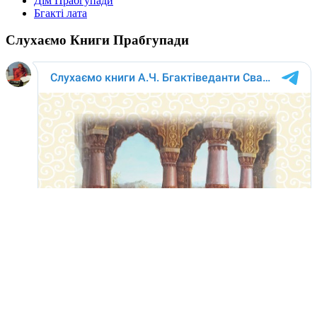
Дім Прабгупади
Бгакті лата
Слухаємо Книги Прабгупади