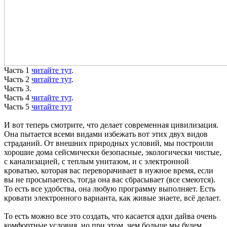
Часть 1
читайте тут
.
Часть 2
читайте тут
.
Часть 3.
Часть 4
читайте тут
.
Часть 5
читайте тут
И вот теперь смотрите, что делает современная цивилизация.
Она пытается всеми видами избежать вот этих двух видов
страданий. От внешних природных условий, мы построили
хорошие дома сейсмически безопасные, экологически чистые,
с канализацией, с теплым унитазом, и с электронной
кроватью, которая вас переворачивает в нужное время, если
вы не просыпаетесь, тогда она вас сбрасывает (все смеются).
То есть все удобства, она любую программу выполняет. Есть
кровати электронного варианта, как живые знаете, всё делает.
То есть можно все это создать, что касается адхи дайва очень
комфортные условия, но при этом, чем больше мы будем