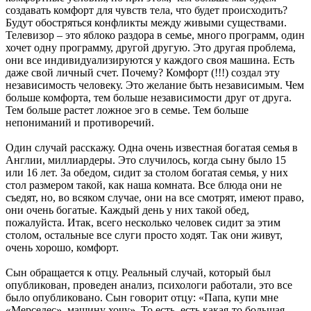
создавать комфорт для чувств тела, что будет происходить?
Будут обостряться конфликты между живыми существами.
Телевизор – это яблоко раздора в семье, много программ, один
хочет одну программу, другой другую. Это другая проблема,
они все индивидуализируются у каждого своя машина. Есть
даже свой личный счет. Почему? Комфорт (!!!) создал эту
независимость человеку. Это желание быть независимым. Чем
больше комфорта, тем больше независимости друг от друга.
Тем больше растет ложное эго в семье. Тем больше
непониманий и противоречий.
Один случай расскажу. Одна очень известная богатая семья в
Англии, миллиардеры. Это случилось, когда сыну было 15
или 16 лет. За обедом, сидит за столом богатая семья, у них
стол размером такой, как наша комната. Все блюда они не
съедят, но, во всяком случае, они на все смотрят, имеют право,
они очень богатые. Каждый день у них такой обед,
пожалуйста. Итак, всего несколько человек сидит за этим
столом, остальные все слуги просто ходят. Так они живут,
очень хорошо, комфорт.
Сын обращается к отцу. Реальный случай, который был
опубликован, проведен анализ, психологи работали, это все
было опубликовано. Сын говорит отцу: «Папа, купи мне
«Мерседес», машину хочу». То есть, есть какая-то большая