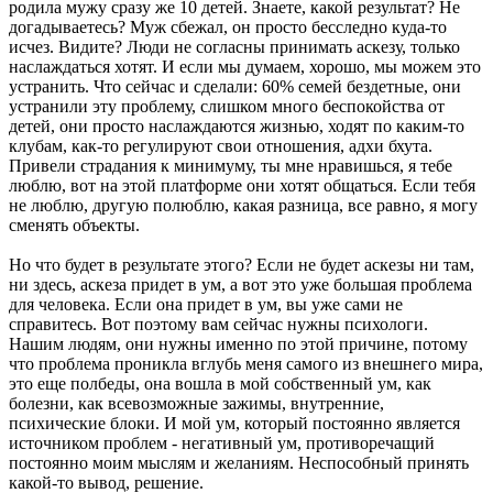
родила мужу сразу же 10 детей. Знаете, какой результат? Не
догадываетесь? Муж сбежал, он просто бесследно куда-то
исчез. Видите? Люди не согласны принимать аскезу, только
наслаждаться хотят. И если мы думаем, хорошо, мы можем это
устранить. Что сейчас и сделали: 60% семей бездетные, они
устранили эту проблему, слишком много беспокойства от
детей, они просто наслаждаются жизнью, ходят по каким-то
клубам, как-то регулируют свои отношения, адхи бхута.
Привели страдания к минимуму, ты мне нравишься, я тебе
люблю, вот на этой платформе они хотят общаться. Если тебя
не люблю, другую полюблю, какая разница, все равно, я могу
сменять объекты.
Но что будет в результате этого? Если не будет аскезы ни там,
ни здесь, аскеза придет в ум, а вот это уже большая проблема
для человека. Если она придет в ум, вы уже сами не
справитесь. Вот поэтому вам сейчас нужны психологи.
Нашим людям, они нужны именно по этой причине, потому
что проблема проникла вглубь меня самого из внешнего мира,
это еще полбеды, она вошла в мой собственный ум, как
болезни, как всевозможные зажимы, внутренние,
психические блоки. И мой ум, который постоянно является
источником проблем - негативный ум, противоречащий
постоянно моим мыслям и желаниям. Неспособный принять
какой-то вывод, решение.