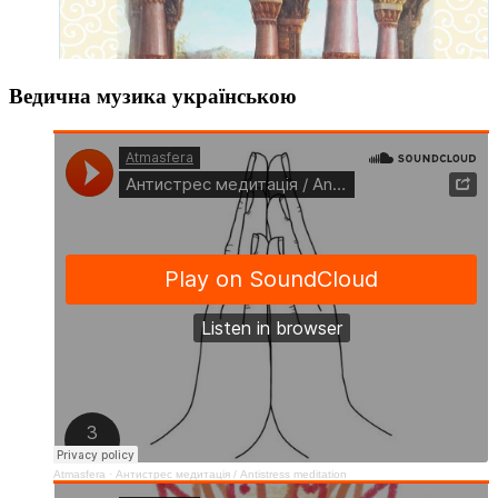
Ведична музика українською
Atmasfera
·
Антистрес медитація / Аntistress meditation