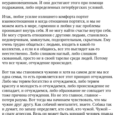
неуравновешенным. И они достигают этого при помощи
подражания, либо определенных петербургских условий.
Итак, любое усилие излишнего комфорта портит
взаимоотношения и когда отношения портятся, и мы не
можем жить в мире, гармонии и любви у нас проблемы
проникают внутрь себя. Я не могу найти счастье внутри себя.
Не могу строить отношения с другими людьми, становлюсь
недоверчивым, замкнутым, подозрительным, скрытным. Ему
очень трудно общаться с людьми, входить в какой-то
коллектив, а если я и общаюсь, все это выглядит как-то
неестественно. Либо слишком наглый, либо слишком
скованный, просто не в своей тарелке среди людей. Потому
что все чужие, отчуждение происходит.
Вот так мы становимся чужими и хотя на самом деле мы все
одна семья, то есть проявляется вот этот принцип отчуждения.
Либо мы теряем богатство и отчуждаемся, либо теряем
красоту и молодость и отчуждаемся, либо происхождение не
совпадает, и отчуждаемся, либо образование не совпадает это
тоже причина отчуждения. Но не это главное, главное –
потеря разума. Вот тогда мы начинаем чувствовать, что мы
чужие друг другу. Как собачий менталитет, знаете. Собака так
и думает, по запаху определяет, кто свой, кто чужой. Чужой –
и сразу агрессия. Ведь он может быть хороший человек правда