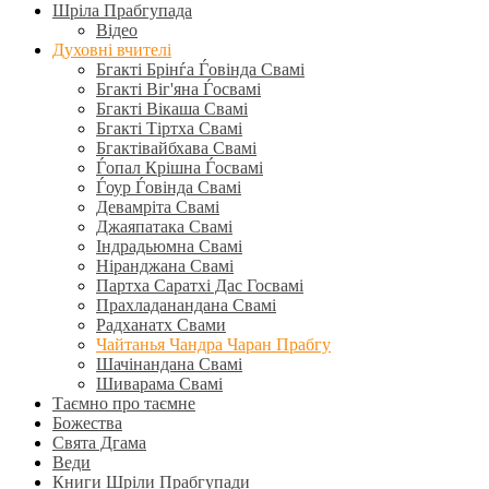
Шріла Прабгупада
Відео
Духовні вчителі
Бгакті Брінѓа Ѓовінда Свамі
Бгакті Віг'яна Ѓосвамі
Бгакті Вікаша Свамі
Бгакті Тіртха Свамі
Бгактівайбхава Свамі
Ѓопал Крішна Ѓосвамі
Ѓоур Ѓовінда Свамі
Девамріта Свамі
Джаяпатака Свамі
Індрадьюмна Свамі
Ніранджана Свамі
Партха Саратхі Дас Госвамі
Прахладанандана Свамі
Радханатх Свами
Чайтанья Чандра Чаран Прабгу
Шачінандана Свамі
Шиварама Свамі
Таємно про таємне
Божества
Свята Дгама
Веди
Книги Шріли Прабгупади