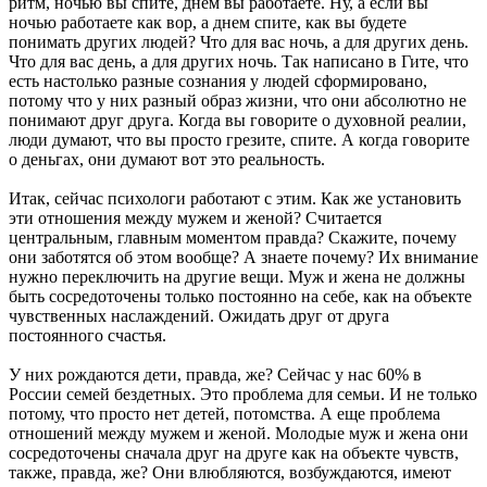
ритм, ночью вы спите, днем вы работаете. Ну, а если вы
ночью работаете как вор, а днем спите, как вы будете
понимать других людей? Что для вас ночь, а для других день.
Что для вас день, а для других ночь. Так написано в Гите, что
есть настолько разные сознания у людей сформировано,
потому что у них разный образ жизни, что они абсолютно не
понимают друг друга. Когда вы говорите о духовной реалии,
люди думают, что вы просто грезите, спите. А когда говорите
о деньгах, они думают вот это реальность.
Итак, сейчас психологи работают с этим. Как же установить
эти отношения между мужем и женой? Считается
центральным, главным моментом правда? Скажите, почему
они заботятся об этом вообще? А знаете почему? Их внимание
нужно переключить на другие вещи. Муж и жена не должны
быть сосредоточены только постоянно на себе, как на объекте
чувственных наслаждений. Ожидать друг от друга
постоянного счастья.
У них рождаются дети, правда, же? Сейчас у нас 60% в
России семей бездетных. Это проблема для семьи. И не только
потому, что просто нет детей, потомства. А еще проблема
отношений между мужем и женой. Молодые муж и жена они
сосредоточены сначала друг на друге как на объекте чувств,
также, правда, же? Они влюбляются, возбуждаются, имеют