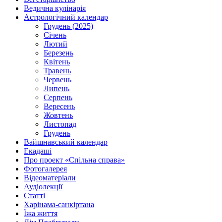
Ведична кулінарія
Астрологічний календар
Грудень (2025)
Січень
Лютий
Березень
Квітень
Травень
Червень
Липень
Серпень
Вересень
Жовтень
Листопад
Грудень
Вайшнавський календар
Екадаші
Про проект «Спільна справа»
Фотогалерея
Відеоматеріали
Аудіолекції
Статті
Харінама-санкіртана
Їжа життя