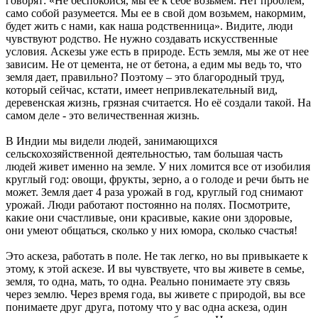
говорят: «Не беспокойся, мы ее к себе возьмем. Нет проблем,
само собой разумеется. Мы ее в свой дом возьмем, накормим,
будет жить с нами, как наша родственница». Видите, люди
чувствуют родство. Не нужно создавать искусственные
условия. Аскезы уже есть в природе. Есть земля, мы же от нее
зависим. Не от цемента, не от бетона, а едим мы ведь то, что
земля дает, правильно? Поэтому – это благородный труд,
который сейчас, кстати, имеет непривлекательный вид,
деревенская жизнь, грязная считается. Но её создали такой. На
самом деле - это величественная жизнь.
В Индии мы видели людей, занимающихся
сельскохозяйственной деятельностью, там большая часть
людей живет именно на земле. У них ломится все от изобилия
круглый год: овощи, фрукты, зерно, а о голоде и речи быть не
может. Земля дает 4 раза урожай в год, круглый год снимают
урожай. Люди работают постоянно на полях. Посмотрите,
какие они счастливые, они красивые, какие они здоровые,
они умеют общаться, сколько у них юмора, сколько счастья!
Это аскеза, работать в поле. Не так легко, но вы привыкаете к
этому, к этой аскезе. И вы чувствуете, что вы живете в семье,
земля, то одна, мать, то одна. Реально понимаете эту связь
через землю. Через время года, вы живете с природой, вы все
понимаете друг друга, потому что у вас одна аскеза, один