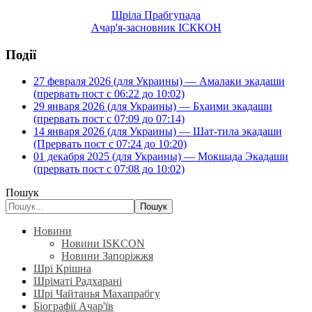
Шріла Прабгупада
Ачар'я-засновник ІСККОН
Події
27 февраля 2026 (для Украины) — Амалаки экадаши
(прервать пост с 06:22 до 10:02)
29 января 2026 (для Украины) — Бхаими экадаши
(прервать пост с 07:09 до 07:14)
14 января 2026 (для Украины) — Шат-тила экадаши
(Прервать пост с 07:24 до 10:20)
01 декабря 2025 (для Украины) — Мокшада Экадаши
(прервать пост с 07:08 до 10:02)
Пошук
Пошук
Новини
Новини ISKCON
Новини Запоріжжя
Шрі Крішна
Шріматі Радхарані
Шрі Чайтанья Махапрабгу
Біографії Ачар'їв