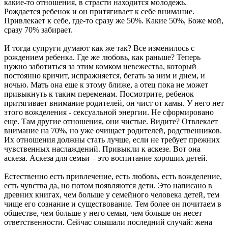
какие-то отношения, в страсти находится молодежь.
Рождается ребенок и он притягивает к себе внимание.
Привлекает к себе, где-то сразу же 50%. Какие 50%, Боже мой,
сразу 70% забирает.
И тогда супруги думают как же так? Все изменилось с
рождением ребенка. Где же любовь, как раньше? Теперь
нужно заботиться за этим комком невежества, который
постоянно кричит, испражняется, бегать за ним и днем, и
ночью. Мать она еще к этому ближе, а отец пока не может
привыкнуть к таким переменам. Посмотрите, ребенок
притягивает внимание родителей, он чист от камы. У него нет
этого вожделения - сексуальной энергии. Не сформировано
еще. Там другие отношения, они чистые. Видите? Отвлекает
внимание на 70%, но уже очищает родителей, родственников.
Их отношения должны стать лучше, если не требует прежних
чувственных наслаждений. Привыкли к аскезе. Вот она
аскеза. Аскеза для семьи – это воспитание хороших детей.
Естественно есть привлечение, есть любовь, есть вожделение,
есть чувства да, но потом появляются дети. Это написано в
древних книгах, чем больше у семейного человека детей, тем
чище его сознание и существование. Тем более он почитаем в
обществе, чем больше у него семья, чем больше он несет
ответственности. Сейчас слышали последний случай: жена