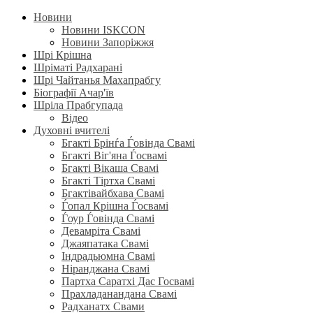
Новини
Новини ISKCON
Новини Запоріжжя
Шрі Крішна
Шріматі Радхарані
Шрі Чайтанья Махапрабгу
Біографії Ачар'їв
Шріла Прабгупада
Відео
Духовні вчителі
Бгакті Брінѓа Ѓовінда Свамі
Бгакті Віг'яна Ѓосвамі
Бгакті Вікаша Свамі
Бгакті Тіртха Свамі
Бгактівайбхава Свамі
Ѓопал Крішна Ѓосвамі
Ѓоур Ѓовінда Свамі
Девамріта Свамі
Джаяпатака Свамі
Індрадьюмна Свамі
Ніранджана Свамі
Партха Саратхі Дас Госвамі
Прахладанандана Свамі
Радханатх Свами