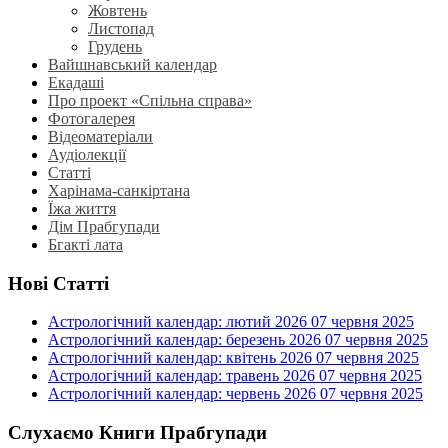
Жовтень
Листопад
Грудень
Вайшнавський календар
Екадаші
Про проект «Спільна справа»
Фотогалерея
Відеоматеріали
Аудіолекції
Статті
Харінама-санкіртана
Їжа життя
Дім Прабгупади
Бгакті лата
Нові Статті
Астрологічний календар: лютий 2026
07 червня 2025
Астрологічний календар: березень 2026
07 червня 2025
Астрологічний календар: квітень 2026
07 червня 2025
Астрологічний календар: травень 2026
07 червня 2025
Астрологічний календар: червень 2026
07 червня 2025
Слухаємо Книги Прабгупади