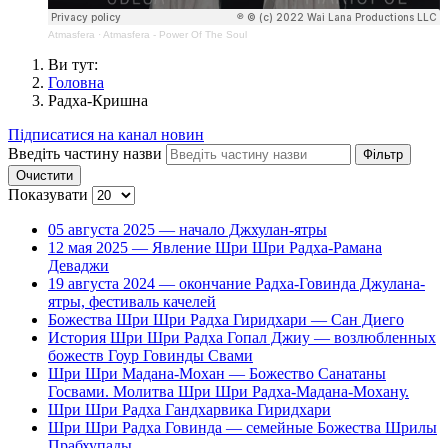
Atmasfera
·
Atmasfera - Power Of The Soul
Ви тут:
Головна
Радха-Кришна
Підписатися на канал новин
Введіть частину назви
Фільтр
Очистити
Показувати
05 августа 2025 — начало Джхулан-ятры
12 мая 2025 — Явление Шри Шри Радха-Рамана
Деваджи
19 августа 2024 — окончание Радха-Говинда Джулана-
ятры, фестиваль качелей
Божества Шри Шри Радха Гиридхари — Сан Диего
История Шри Шри Радха Гопал Джиу — возлюбленных
божеств Гоур Говинды Свами
Шри Шри Мадана-Мохан — Божество Санатаны
Госвами. Молитва Шри Шри Радха-Мадана-Мохану.
Шри Шри Радха Гандхарвика Гиридхари
Шри Шри Радха Говинда — семейные Божества Шрилы
Прабхупады