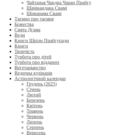
Чайтанья Чандра Чаран Прабгу
Шачінандана Свамі
Шиварама Свамі
Таємно про таємне
Божества
Свята Дгама
Веди
Книги Шріли Прабгупади
Книги
Творчість
Турбота про дітей
Турбота про відданих
Вегетаріанство
Ведична кулінарія
Астрологічний календар
Грудень (2025)
Січень
Лютий
Березень
Квітень
Травень
Червень
Липень
Серпень
Вересень