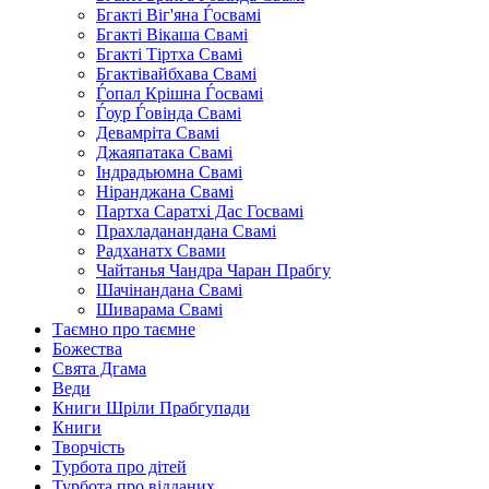
Бгакті Віг'яна Ѓосвамі
Бгакті Вікаша Свамі
Бгакті Тіртха Свамі
Бгактівайбхава Свамі
Ѓопал Крішна Ѓосвамі
Ѓоур Ѓовінда Свамі
Девамріта Свамі
Джаяпатака Свамі
Індрадьюмна Свамі
Ніранджана Свамі
Партха Саратхі Дас Госвамі
Прахладанандана Свамі
Радханатх Свами
Чайтанья Чандра Чаран Прабгу
Шачінандана Свамі
Шиварама Свамі
Таємно про таємне
Божества
Свята Дгама
Веди
Книги Шріли Прабгупади
Книги
Творчість
Турбота про дітей
Турбота про відданих