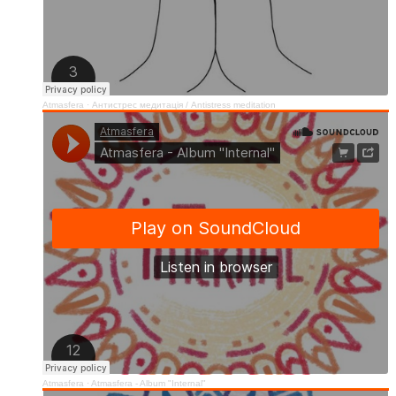
Atmasfera
·
Антистрес медитація / Аntistress meditation
Atmasfera
·
Atmasfera - Album "Internal"