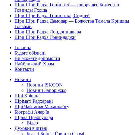
Шри Шри Радха Гопинатх — говорящее Божество
Говинды Гхоша
Шри Шри Радха Гопинатха, Сидней
Шри Шри Радха Дамодар — Божества Тамала Кришны
Госвами
Шри Шри Радха Лондонишвара
Шри Шри Радха-Говиндаджи
Головна
Будьте обізнані
Ви можете допомогти
Найближчий Храм
Контакти
Новини
Новини ISKCON
Новини Запоріжжя
Шрі Крішна
Шріматі Радхарані
Шрі Чайтанья Махапрабгу
Біографії Ачар'їв
Шріла Прабгупада
Відео
Духовні вчителі
Бгакті Брінѓа Ѓовінда Свамі