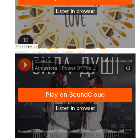
Atmasfera
·
Atmasfera - Album "...Forgotten Love"