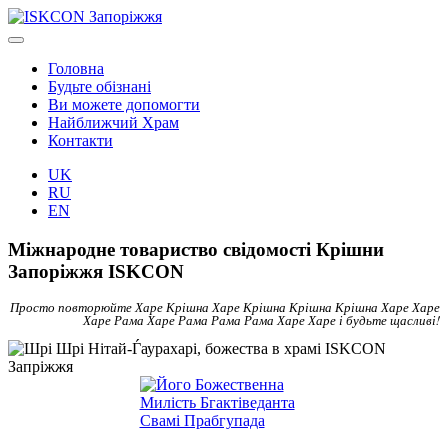
Головна
Будьте обізнані
Ви можете допомогти
Найближчий Храм
Контакти
UK
RU
EN
Міжнародне товариство свідомості Крішни
Запоріжжя ISKCON
Просто повторюйте Харе Крішна Харе Крішна Крішна Крішна Харе Харе
Харе Рама Харе Рама Рама Рама Харе Харе і будьте щасливі!