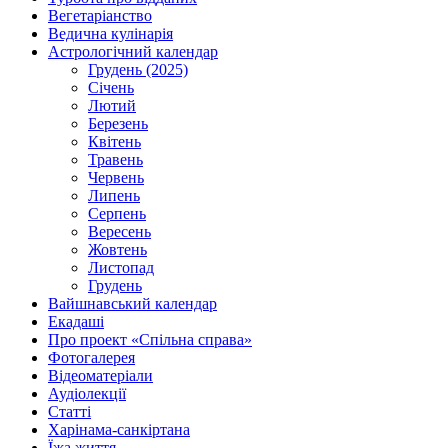
Вегетаріанство
Ведична кулінарія
Астрологічний календар
Грудень (2025)
Січень
Лютий
Березень
Квітень
Травень
Червень
Липень
Серпень
Вересень
Жовтень
Листопад
Грудень
Вайшнавський календар
Екадаші
Про проект «Спільна справа»
Фотогалерея
Відеоматеріали
Аудіолекції
Статті
Харінама-санкіртана
Їжа життя