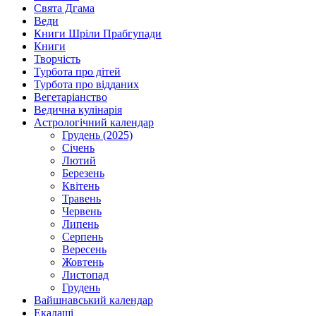
Свята Дгама
Веди
Книги Шріли Прабгупади
Книги
Творчість
Турбота про дітей
Турбота про відданих
Вегетаріанство
Ведична кулінарія
Астрологічний календар
Грудень (2025)
Січень
Лютий
Березень
Квітень
Травень
Червень
Липень
Серпень
Вересень
Жовтень
Листопад
Грудень
Вайшнавський календар
Екадаші