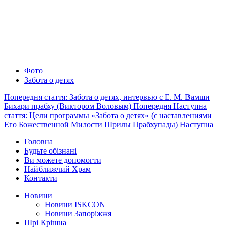
Фото
Забота о детях
Попередня стаття: Забота о детях, интервью с Е. М. Вамши
Бихари прабху (Виктором Воловым)
Попередня
Наступна
стаття: Цели программы «Забота о детях» (с наставлениями
Его Божественной Милости Шрилы Прабхупады)
Наступна
Головна
Будьте обізнані
Ви можете допомогти
Найближчий Храм
Контакти
Новини
Новини ISKCON
Новини Запоріжжя
Шрі Крішна