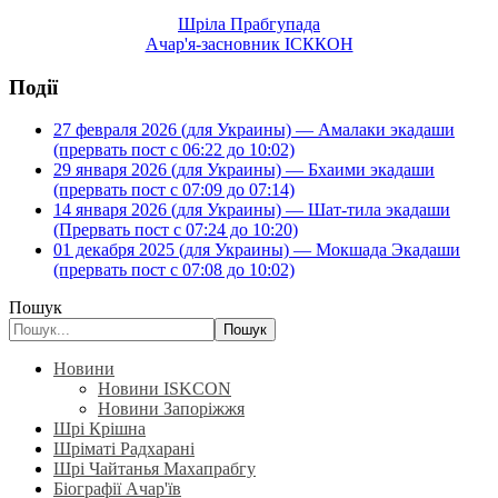
Шріла Прабгупада
Ачар'я-засновник ІСККОН
Події
27 февраля 2026 (для Украины) — Амалаки экадаши
(прервать пост с 06:22 до 10:02)
29 января 2026 (для Украины) — Бхаими экадаши
(прервать пост с 07:09 до 07:14)
14 января 2026 (для Украины) — Шат-тила экадаши
(Прервать пост с 07:24 до 10:20)
01 декабря 2025 (для Украины) — Мокшада Экадаши
(прервать пост с 07:08 до 10:02)
Пошук
Пошук
Новини
Новини ISKCON
Новини Запоріжжя
Шрі Крішна
Шріматі Радхарані
Шрі Чайтанья Махапрабгу
Біографії Ачар'їв