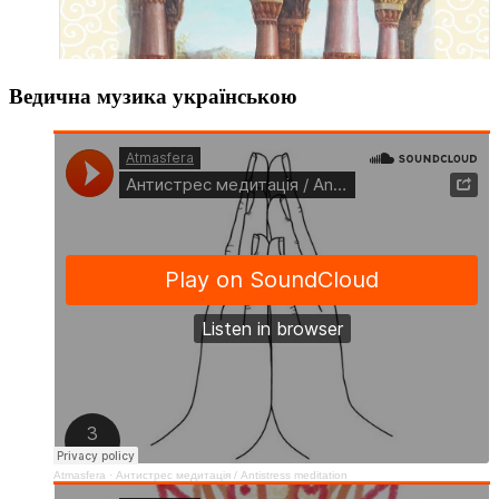
Ведична музика українською
Atmasfera
·
Антистрес медитація / Аntistress meditation