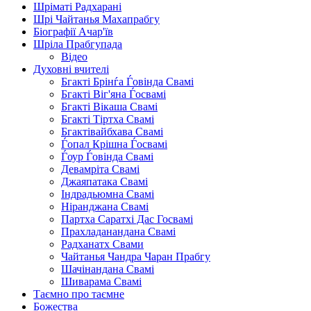
Шріматі Радхарані
Шрі Чайтанья Махапрабгу
Біографії Ачар'їв
Шріла Прабгупада
Відео
Духовні вчителі
Бгакті Брінѓа Ѓовінда Свамі
Бгакті Віг'яна Ѓосвамі
Бгакті Вікаша Свамі
Бгакті Тіртха Свамі
Бгактівайбхава Свамі
Ѓопал Крішна Ѓосвамі
Ѓоур Ѓовінда Свамі
Девамріта Свамі
Джаяпатака Свамі
Індрадьюмна Свамі
Ніранджана Свамі
Партха Саратхі Дас Госвамі
Прахладанандана Свамі
Радханатх Свами
Чайтанья Чандра Чаран Прабгу
Шачінандана Свамі
Шиварама Свамі
Таємно про таємне
Божества