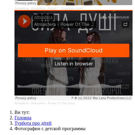
Atmasfera
·
Atmasfera - Album "...Forgotten Love"
Atmasfera
·
Atmasfera - Power Of The Soul
Ви тут:
Головна
Турбота про дітей
Фотографии с детской программы