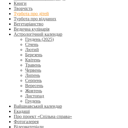
Книги
Творчість
Турбота про дітей
Турбота про відданих
Вегетаріанство
Ведична кулінарія
Астрологічний календар
Грудень (2025)
Січень
Лютий
Березень
Квітень
Травень
Червень
Липень
Серпень
Вересень
Жовтень
Листопад
Грудень
Вайшнавський календар
Екадаші
Про проект «Спільна справа»
Фотогалерея
Відеоматеріали