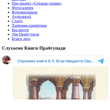
Про проект «Спільна справа»
Фотогалерея
Відеоматеріали
Аудіолекції
Статті
Харінама-санкіртана
Їжа життя
Дім Прабгупади
Бгакті лата
Слухаємо Книги Прабгупади