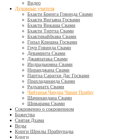
Видео
Духовные учителя
Бхакти Бринга Говинда Свами
Бхакти Вигьяна Госвами
Бхакти Викаша Свами
Бхакти Тиртха Свами
Бхактивайбхава Свами
Гопал Кришна Госвами
Гоур Говинда Свами
Девамрита Свами
Джаяпатака Свами
Индрадьюмна Свами
Ниранджана Свами
Партха Саратхи Дас Госвами
Прахладананда Свами
Радханатх Свами
Чайтанья Чандра Чаран Прабху
Шачинандана Свами
Шиварама Свами
Сокровенно о сокровенном
Божества
Святая Дхама
Веды
Книги Шрилы Прабхупады
Книги