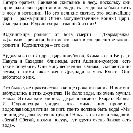
Пятеро братьев Пандавов скитались в лесу, поскольку они
проиграли свое царство и двенадцать лет должны были жить
в лесу в изгнании. Но это великие святые, это величайшие
цари – раджа-риши! Очень могущественные воины! Цари!
Императоры! Юдхиштхира – главный из них!
Юдхиштхира родился от Бога смерти – Дхармараджа.
«Дхарма» – религия. Бог смерти знает в совершенстве законы
религии, Юдхиштхира – его сын.
Арджуна – сын Индры, царя полубогов, Бхима – сын Ветра, и
Накула и Сахадева, близнецы, дети Ашвини-кумаров, есть
такие полубоги. Они могущественны. Однако, скитаются по
лесам, с ними также жена Драупади и мать Кунти. Они
заботятся о них.
Это было уже практически в конце срока изгнания. И вот они
заблудились в этих джунглях. Не было воды, их очень мучила
жажда. Это жаркие районы, где располагается Бхарата-Варша.
И Юдхиштхира увидел, что мимо них пролетела
водоплавающая птица, значит, где-то должна быть вода! «Мы
не пойдём дальше, очень трудно! Накула, ты самый младший,
сбегай! Сбегай, возьми посуду, тут где-то очень близко есть
вода».