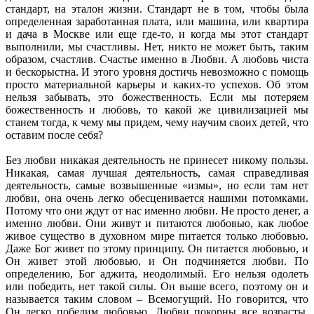
стандарт, на эталон жизни. Стандарт не в том, чтобы была
определенная заработанная плата, или машина, или квартира
и дача в Москве или еще где-то, и когда мы этот стандарт
выполнили, мы счастливы. Нет, никто не может быть, таким
образом, счастлив. Счастье именно в Любви. А любовь чиста
и бескорыстна. И этого уровня достичь невозможно с помощь
просто материальной карьеры и каких-то успехов. Об этом
нельзя забывать, это божественность. Если мы потеряем
божественность и любовь, то какой же цивилизацией мы
станем тогда, к чему мы придем, чему научим своих детей, что
оставим после себя?
Без любви никакая деятельность не принесет никому пользы.
Никакая, самая лучшая деятельность, самая справедливая
деятельность, самые возвышенные «измы», но если там нет
любви, она очень легко обесценивается нашими потомками.
Потому что они ждут от нас именно любви. Не просто денег, а
именно любви. Они живут и питаются любовью, как любое
живое существо в духовном мире питается только любовью.
Даже Бог живет по этому принципу. Он питается любовью, и
Он живет этой любовью, и Он подчиняется любви. По
определению, Бог аджита, неодолимый. Его нельзя одолеть
или победить, нет такой силы. Он выше всего, поэтому он и
называется таким словом – Всемогущий. Но говорится, что
Он легко победим любовью. Любви покорны все возрасты,