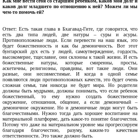
Как мне вести себя со старшим ребенком, каков мой долг и
каков долг младшего по отношению к ней? Можем ли мы
чем-то помочь ей?
Ответ: Есть такая глава в Бхагавад-Гите, где говорится, что
есть два типа людей, две натуры – суры и асуры.
Противоположные люди. Если перевести на наш язык, это
будет божественность и как бы демоничность. Вот этот
бунтарский дух есть у людей, самоутверждение, гордость,
высокомерие, тщеславие, они склонны к такой жизни. И есть
божественные натуры, которые смиренны, просты,
аскетичны, религиозны, правдивы, вот такие люди. Они
разные, они несовместимые. И когда в одной семье
появляются люди противоположных качеств, это будет очень
сложная семья, там никогда не будет мира. Но родители
должны быть мудрыми, должны понимать, что если ребенок
божественный, то ему нужно создать божественное
окружение, отношения, общение, а если демоничный –
демоничное окружение. Но и демоничные люди могут быть
благочестивыми. Нужно тогда дать хорошее воспитание на
материальной платформе, дать какое-то понятие благочестия.
Потому что даже на материальном уровне мы прогрессируем
благодаря благочестию, разуму, каким-то качествам
ответственности. Это также должно быть.