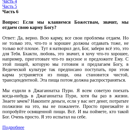
Часть 4
Часть 5
Часть 6
Вопрос: Если мы кланяемся Божествам, значит, мы
отдаем свою карму Богу?
Ответ: Да, верно. Всю карму, все свои проблемы отдаем. Но
не только это, что-то и хорошее должны отдавать тоже, не
только всё плохое. Тут я натворил дел, Бог, забери всё это, это
для Тебя. Бхакти, любовь, это значит, я хочу что-то хорошее,
например, приготовьте что-то вкусное и предложите Ему. С
этой пищей, которую мы готовим и предлагаем Богу, в
Ведической культуре так предписано поступать, при этом
карма устраняется из пищи, она становится чистой,
трансцендентной. Эта пища потом должна распространяться.
Мы ездили в Джаганнатха Пури. Я всем советую поехать
когда-нибудь в Джаганнатха Пури, хотя бы раз в жизни.
Знаете зачем? Накопите деньги, если у вас нет денег, потратьте
полжизни на это, вы не пожалеете. Просто приезжайте и
попробуйте освященной пищи. Всё. И вы поймете, кто такой
Бог. Очень просто. Я это испытал на себе.
Подробнее