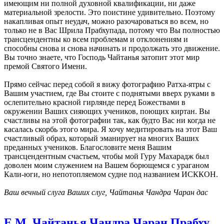
имеющим ни полной духовной квалификации, ни даже
материальной зрелости. Это поистине удивительно. Поэтому
накапливая опыт неудач, можно разочароваться во всем, но
только не в Вас Шрила Прабхупада, потому что Вы полностью
трансцендентны ко всем проблемам и отклонениям и
способны снова и снова начинать и продолжать это движение.
Вы точно знаете, что Господь Чайтанья затопит этот мир
премой Святого Имени.
Прямо сейчас перед собой я вижу фотографию Ратха-ятры с
Вашим участием, где Вы стоите с поднятыми вверх руками в
ослепительно красной гирлянде перед Божествами в
окружении Ваших сияющих учеников, поющих киртан. Вы
счастливы на этой фотографии так, как будто Вас ни когда не
касалась скорбь этого мира. Я хочу медитировать на этот Ваш
счастливый образ, который эманирует на многих Ваших
преданных учеников. Благословите меня Вашим
трансцендентным счастьем, чтобы мой Гуру Махарадж был
доволен моим служением на Вашем борющемся с ураганом
Кали-юги, но непотопляемом судне под названием ИСККОН.
Ваш вечный слуга Ваших слуг, Чайтанья Чандра Чаран дас
Е.М. Чайтанья Чандра Чаран Прабху