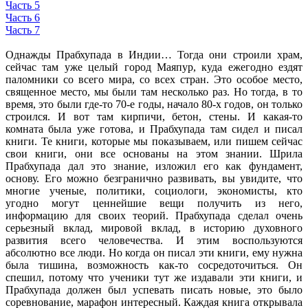
Часть 5
Часть 6
Часть 7
Однажды Прабхупада в Индии… Тогда они строили храм,
сейчас там уже целый город Маяпур, куда ежегодно ездят
паломники со всего мира, со всех стран. Это особое место,
священное место, мы были там несколько раз. Но тогда, в то
время, это были где-то 70-е годы, начало 80-х годов, он только
строился. И вот там кирпичи, бетон, стены. И какая-то
комната была уже готова, и Прабхупада там сидел и писал
книги. Те книги, которые мы показываем, или пишем сейчас
свои книги, они все основаны на этом знании. Шрила
Прабхупада дал это знание, изложил его как фундамент,
основу. Его можно безгранично развивать, вы увидите, что
многие ученые, политики, социологи, экономисты, кто
угодно могут ценнейшие вещи получить из него,
информацию для своих теорий. Прабхупада сделал очень
серьезный вклад, мировой вклад, в историю духовного
развития всего человечества. И этим воспользуются
абсолютно все люди. Но когда он писал эти книги, ему нужна
была тишина, возможность как-то сосредоточиться. Он
спешил, потому что ученики тут же издавали эти книги, и
Прабхупада должен был успевать писать новые, это было
соревнование, марафон интересный. Каждая книга открывала