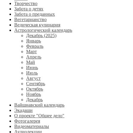
Творчество
Забота о детях
Забота о преданных
Вегетарианство
Ведическая кулинария
Астрологический календарь
Декабрь (2025)
Январь
Февраль
Март
Апрель
Май
Июнь
Июль
Август
Сентябрь
Октябрь
Ноябрь
Декабрь
Вайшнавский календарь
Экадаши
О проекте "Общее дело"
Фотогалерея
Видеоматериалы
Аудиолекции