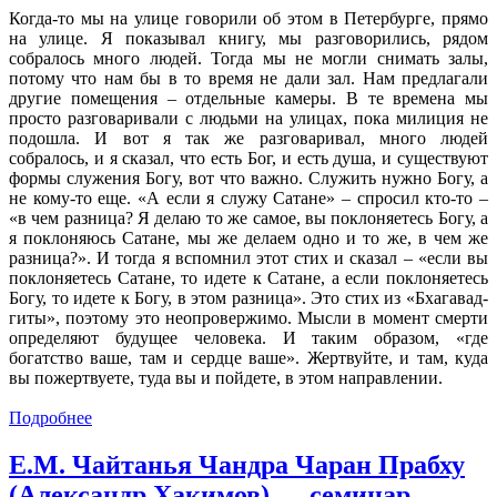
Когда-то мы на улице говорили об этом в Петербурге, прямо
на улице. Я показывал книгу, мы разговорились, рядом
собралось много людей. Тогда мы не могли снимать залы,
потому что нам бы в то время не дали зал. Нам предлагали
другие помещения – отдельные камеры. В те времена мы
просто разговаривали с людьми на улицах, пока милиция не
подошла. И вот я так же разговаривал, много людей
собралось, и я сказал, что есть Бог, и есть душа, и существуют
формы служения Богу, вот что важно. Служить нужно Богу, а
не кому-то еще. «А если я служу Сатане» – спросил кто-то –
«в чем разница? Я делаю то же самое, вы поклоняетесь Богу, а
я поклоняюсь Сатане, мы же делаем одно и то же, в чем же
разница?». И тогда я вспомнил этот стих и сказал – «если вы
поклоняетесь Сатане, то идете к Сатане, а если поклоняетесь
Богу, то идете к Богу, в этом разница». Это стих из «Бхагавад-
гиты», поэтому это неопровержимо. Мысли в момент смерти
определяют будущее человека. И таким образом, «где
богатство ваше, там и сердце ваше». Жертвуйте, и там, куда
вы пожертвуете, туда вы и пойдете, в этом направлении.
Подробнее
Е.М. Чайтанья Чандра Чаран Прабху
(Александр Хакимов) — семинар