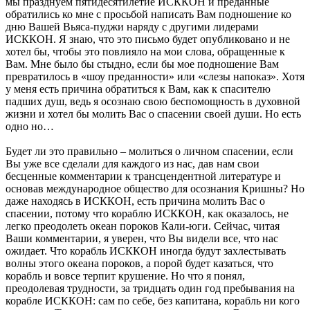
мы празднуем пятидесятилетие ИСККОН и преданные
обратились ко мне с просьбой написать Вам подношение ко
дню Вашей Вьяса-пуджи наряду с другими лидерами
ИСККОН. Я знаю, что это письмо будет опубликовано и не
хотел бы, чтобы это повлияло на мои слова, обращенные к
Вам. Мне было бы стыдно, если бы мое подношение Вам
превратилось в «шоу преданности» или «слезы напоказ». Хотя
у меня есть причина обратиться к Вам, как к спасителю
падших душ, ведь я осознаю свою беспомощность в духовной
жизни и хотел бы молить Вас о спасении своей души. Но есть
одно но…
Будет ли это правильно – молиться о личном спасении, если
Вы уже все сделали для каждого из нас, дав нам свои
бесценные комментарии к трансцендентной литературе и
основав международное общество для осознания Кришны? Но
даже находясь в ИСККОН, есть причина молить Вас о
спасении, потому что кораблю ИСККОН, как оказалось, не
легко преодолеть океан пороков Кали-юги. Сейчас, читая
Ваши комментарии, я уверен, что Вы видели все, что нас
ожидает. Что корабль ИСККОН иногда будут захлестывать
волны этого океана пороков, а порой будет казаться, что
корабль и вовсе терпит крушение. Но что я понял,
преодолевая трудности, за тридцать один год пребывания на
корабле ИСККОН: сам по себе, без капитана, корабль ни кого