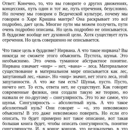
Ответ: Конечно, то, что вы говорите о других движениях,
концессиях, путь один и тот же, путь отречения, безусловно.
Но почему мы говорим о Ведической культуре, почему мы
говорим о Харе Кришна мантре? Она раскрывает это всё
подробно, дает цель. Многие пути мы можем получить, пути
очень подробно описаны. Но цель подробно не описывается.
В буддизме вообще нет духовной цели. Хотя существует путь
отречения. Но цель совершенно не описывается.
Что такое цель в буддизме? Нирвана. А что такое нирвана? Вы
никогда не сможете этого объяснить. Пустота, шунья. Это
необъяснимо. Это очень туманное абстрактное понятие.
Нирвана означает «нир» – нет, «вана» – леса. Материальное
существование в материальном мире описывается как лес,
запутанный лес, «вана». Но «нир» значит, нет этого леса, этой
запутанности. А что же там есть? Шунья, пусто. Пусто,
ничего нет. То есть, ответа нет, не существует. Как говорят
современные физики, они создали такую же теорию, но
назвали ее по-другому – сингулярность. Это то же самое, что
шунья. Сингулярность – абсолютный нуль. А что такое
абсолютный нуль? Они говорят – «о, это невозможно
объяснить! В это даже невозможно поверить. Но если его
описать, то будет примерно вот такое описание, вот такая
большая книга будет, чтобы описать сингулярность, понятие
сингулярности. И, в конце концов, это недоказуемо, в это