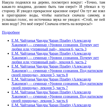
Накула поднялся на дерево, посмотрел вокруг: «Точно, там
какая-то впадина, должно быть там озеро!» И убежал в ту
сторону. И увидел прекрасное красивое озеро! Он тут же взял
в пригоршню воды, чтобы напиться сначала самому, и
услышал голос, но источника звука не увидел: «Стой, не пей
мою воду! Это моё озеро! Сначала ответь на вопросы!»
Подробнее
Е.М. Чайтанья Чандра Чаран Прабху (Александр
Хакимов) — семинар «Уровни сознания. Почему нет
любви или утерянный рай», лекция 6, часть 3
Е.М. Чайтанья Чандра Чаран Прабху (Александр
Хакимов) — семинар «Уровни сознания. Почему нет
любви или утерянный рай», лекция 6, часть 2
Е.М. Чайтанья Чандра Чаран Прабху (Александр
Хакимов) — cеминар «Уровни сознания. Под натиском
своей природы», лекция 5, часть 8
Е.М. Чайтанья Чандра Чаран Прабху (Александр
Хакимов) — cеминар «Уровни сознания. Под натиском
своей природы», лекция 5, часть 7
Е.М. Чайтанья Чандра Чаран Прабху (Александр
Хакимов) — cеминар «Уровни сознания. Под натиском
своей природы», лекция 5, часть 6
Е.М. Чайтанья Чандра Чаран Прабху (Александр