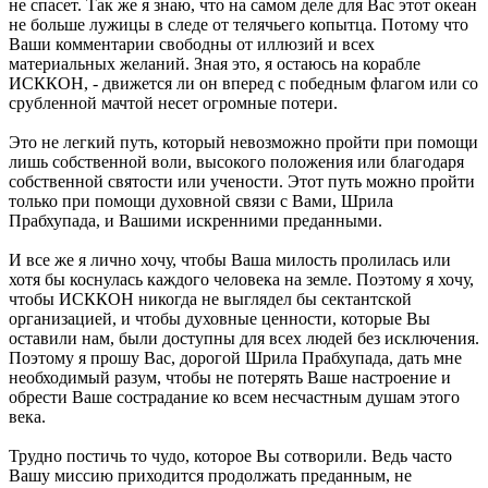
не спасет. Так же я знаю, что на самом деле для Вас этот океан
не больше лужицы в следе от телячьего копытца. Потому что
Ваши комментарии свободны от иллюзий и всех
материальных желаний. Зная это, я остаюсь на корабле
ИСККОН, - движется ли он вперед с победным флагом или со
срубленной мачтой несет огромные потери.
Это не легкий путь, который невозможно пройти при помощи
лишь собственной воли, высокого положения или благодаря
собственной святости или учености. Этот путь можно пройти
только при помощи духовной связи с Вами, Шрила
Прабхупада, и Вашими искренними преданными.
И все же я лично хочу, чтобы Ваша милость пролилась или
хотя бы коснулась каждого человека на земле. Поэтому я хочу,
чтобы ИСККОН никогда не выглядел бы сектантской
организацией, и чтобы духовные ценности, которые Вы
оставили нам, были доступны для всех людей без исключения.
Поэтому я прошу Вас, дорогой Шрила Прабхупада, дать мне
необходимый разум, чтобы не потерять Ваше настроение и
обрести Ваше сострадание ко всем несчастным душам этого
века.
Трудно постичь то чудо, которое Вы сотворили. Ведь часто
Вашу миссию приходится продолжать преданным, не