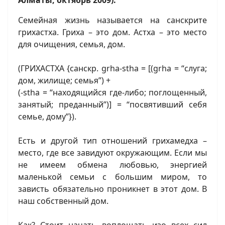
Алматы, октябрь 2009).
Семейная жизнь называется на санскрите
грихастха. Гриха – это дом. Астха – это место
для очищения, семья, дом.
(ГРИХАСТХА {санскр. grha-stha = [(grha = “слуга;
дом, жилище; семья”) +
(-stha = “находящийся где-либо; поглощенный,
занятый; преданный”)] = “посвятивший себя
семье, дому”}).
Есть и другой тип отношений грихамедха –
место, где все завидуют окружающим. Если мы
не имеем обмена любовью, энергией
маленькой семьи с большим миром, то
зависть обязательно проникнет в этот дом. В
наш собственный дом.