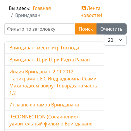
Вы здесь:
Главная
Лента
Вриндаван
новостей
Фильтр по заголовку
Поиск
Очистить
Кол-во стро
Вриндаван, место игр Господа
Вриндаван, Шри Шри Радха Раман
Индия Вриндаван. 2.11.2012г
Парикрама с Е.С.Индрадьюмна Свами
Махараджем вокруг Говардхана часть
1,2
7 главных храмов Вриндавана
RECONNECTION (Соединение) -
удивительный фильм о Вриндаване