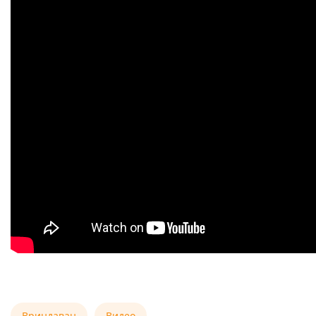
Вриндаван
Видео