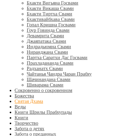
Бхакти Вигьяна Госвами
Бхакти Викаша Свами
Бхакти Тиртха Свами
Бхактивайбхава Свами
Гопал Кришна Госвами
Гоур Говинда Свами
Девамрита Свами
Джаяпатака Свами
Индрадьюмна Свами
Ниранджана Свами
Партха Саратхи Дас Госвами
Прахладананда Свами
Радханатх Свами
Чайтанья Чандра Чаран Прабху
Шачинандана Свами
Шиварама Свами
Сокровенно о сокровенном
Божества
Святая Дхама
Веды
Книги Шрилы Прабхупады
Книги
Творчество
Забота о детях
Забота о преданных