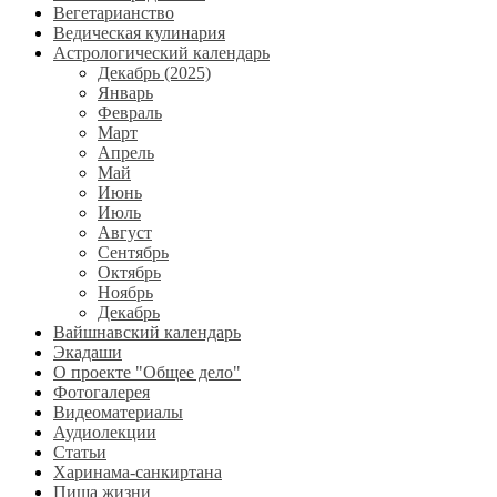
Вегетарианство
Ведическая кулинария
Астрологический календарь
Декабрь (2025)
Январь
Февраль
Март
Апрель
Май
Июнь
Июль
Август
Сентябрь
Октябрь
Ноябрь
Декабрь
Вайшнавский календарь
Экадаши
О проекте "Общее дело"
Фотогалерея
Видеоматериалы
Аудиолекции
Статьи
Харинама-санкиртана
Пища жизни