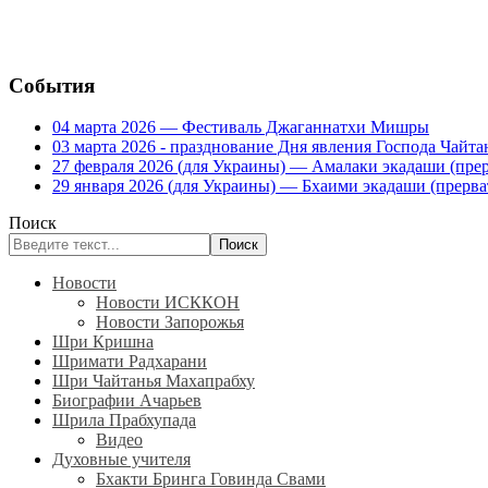
События
04 марта 2026 — Фестиваль Джаганнатхи Мишры
03 марта 2026 - празднование Дня явления Господа Ча
27 февраля 2026 (для Украины) — Амалаки экадаши (прерв
29 января 2026 (для Украины) — Бхаими экадаши (прервать
Поиск
Поиск
Новости
Новости ИСККОН
Новости Запорожья
Шри Кришна
Шримати Радхарани
Шри Чайтанья Махапрабху
Биографии Ачарьев
Шрила Прабхупада
Видео
Духовные учителя
Бхакти Бринга Говинда Свами