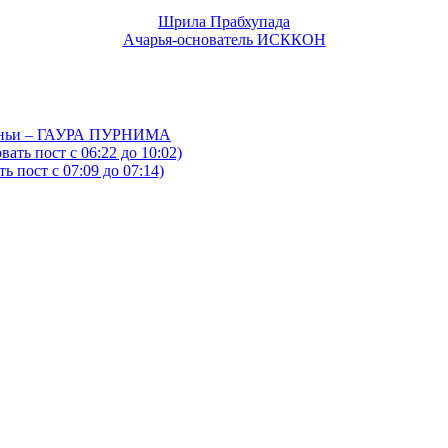
Шрила Прабхупада
Ачарья-основатель ИСККОН
йтаньи – ГАУРА ПУРНИМА
ать пост с 06:22 до 10:02)
 пост с 07:09 до 07:14)