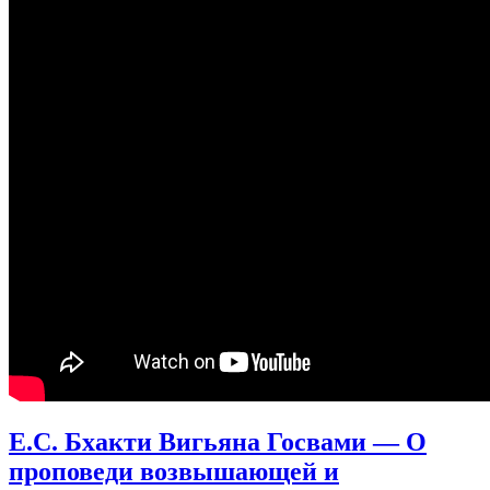
Е.С. Бхакти Вигьяна Госвами — О
проповеди возвышающей и