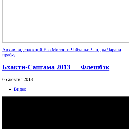
Архив видеолекций Его Милости Чайтаньи Чандры Чарана
прабху
Бхакти-Сангама 2013 — Флешбэк
05 жовтня 2013
Видео