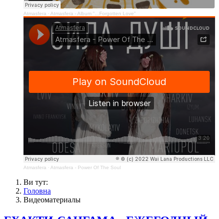
Atmasfera
·
Atmasfera - Album "...Forgotten Love"
Atmasfera
·
Atmasfera - Power Of The Soul
Ви тут:
Головна
Видеоматериалы