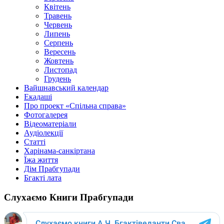
Квітень
Травень
Червень
Липень
Серпень
Вересень
Жовтень
Листопад
Грудень
Вайшнавський календар
Екадаші
Про проект «Спільна справа»
Фотогалерея
Відеоматеріали
Аудіолекції
Статті
Харінама-санкіртана
Їжа життя
Дім Прабгупади
Бгакті лата
Слухаємо Книги Прабгупади