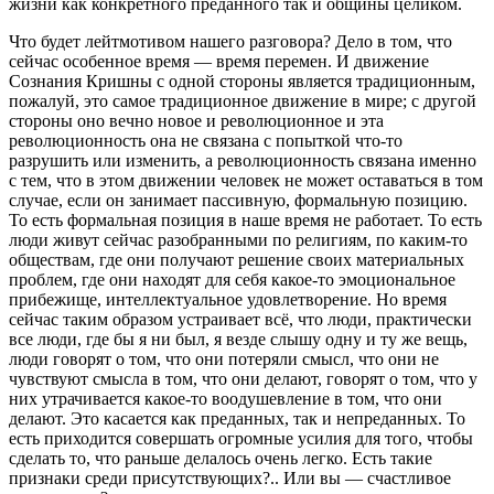
жизни как конкретного преданного так и общины целиком.
Что будет лейтмотивом нашего разговора? Дело в том, что
сейчас особенное время — время перемен. И движение
Сознания Кришны с одной стороны является традиционным,
пожалуй, это самое традиционное движение в мире; с другой
стороны оно вечно новое и революционное и эта
революционность она не связана с попыткой что-то
разрушить или изменить, а революционность связана именно
с тем, что в этом движении человек не может оставаться в том
случае, если он занимает пассивную, формальную позицию.
То есть формальная позиция в наше время не работает. То есть
люди живут сейчас разобранными по религиям, по каким-то
обществам, где они получают решение своих материальных
проблем, где они находят для себя какое-то эмоциональное
прибежище, интеллектуальное удовлетворение. Но время
сейчас таким образом устраивает всё, что люди, практически
все люди, где бы я ни был, я везде слышу одну и ту же вещь,
люди говорят о том, что они потеряли смысл, что они не
чувствуют смысла в том, что они делают, говорят о том, что у
них утрачивается какое-то воодушевление в том, что они
делают. Это касается как преданных, так и непреданных. То
есть приходится совершать огромные усилия для того, чтобы
сделать то, что раньше делалось очень легко. Есть такие
признаки среди присутствующих?.. Или вы — счастливое