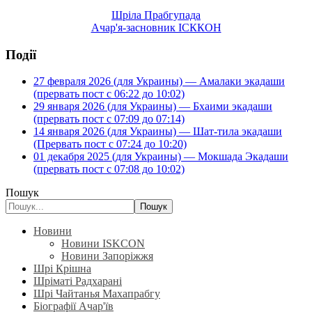
Шріла Прабгупада
Ачар'я-засновник ІСККОН
Події
27 февраля 2026 (для Украины) — Амалаки экадаши
(прервать пост с 06:22 до 10:02)
29 января 2026 (для Украины) — Бхаими экадаши
(прервать пост с 07:09 до 07:14)
14 января 2026 (для Украины) — Шат-тила экадаши
(Прервать пост с 07:24 до 10:20)
01 декабря 2025 (для Украины) — Мокшада Экадаши
(прервать пост с 07:08 до 10:02)
Пошук
Пошук
Новини
Новини ISKCON
Новини Запоріжжя
Шрі Крішна
Шріматі Радхарані
Шрі Чайтанья Махапрабгу
Біографії Ачар'їв