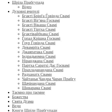
Шріла Прабгупада
Відео
Духовні вчителі
Бгакті Брінѓа Ѓовінда Свамі
Бгакті Віг'яна Ѓосвамі
Бгакті Вікаша Свамі
Бгакті Тіртха Свамі
Бгактівайбхава Свамі
Ѓопал Крішна Ѓосвамі
Ѓоур Ѓовінда Свамі
Девамріта Свамі
Джаяпатака Свамі
Індрадьюмна Свамі
Ніранджана Свамі
Партха Саратхі Дас Госвамі
Прахладанандана Свамі
Радханатх Свами
Чайтанья Чандра Чаран Прабгу
Шачінандана Свамі
Шиварама Свамі
Таємно про таємне
Божества
Свята Дгама
Веди
Книги Шріли Прабгупади