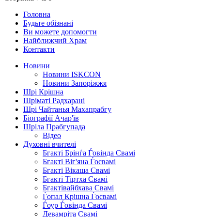
Головна
Будьте обізнані
Ви можете допомогти
Найближчий Храм
Контакти
Новини
Новини ISKCON
Новини Запоріжжя
Шрі Крішна
Шріматі Радхарані
Шрі Чайтанья Махапрабгу
Біографії Ачар'їв
Шріла Прабгупада
Відео
Духовні вчителі
Бгакті Брінѓа Ѓовінда Свамі
Бгакті Віг'яна Ѓосвамі
Бгакті Вікаша Свамі
Бгакті Тіртха Свамі
Бгактівайбхава Свамі
Ѓопал Крішна Ѓосвамі
Ѓоур Ѓовінда Свамі
Девамріта Свамі