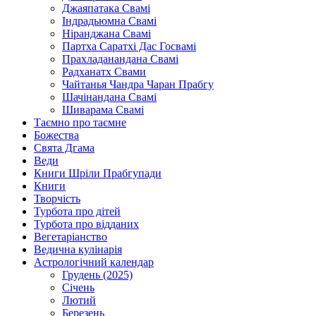
Джаяпатака Свамі
Індрадьюмна Свамі
Ніранджана Свамі
Партха Саратхі Дас Госвамі
Прахладанандана Свамі
Радханатх Свами
Чайтанья Чандра Чаран Прабгу
Шачінандана Свамі
Шиварама Свамі
Таємно про таємне
Божества
Свята Дгама
Веди
Книги Шріли Прабгупади
Книги
Творчість
Турбота про дітей
Турбота про відданих
Вегетаріанство
Ведична кулінарія
Астрологічний календар
Грудень (2025)
Січень
Лютий
Березень