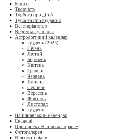
Книги
Творчість
Турбота про дітей
Турбота про відданих
Вегетаріанство
Ведична кулінарія
Астрологічний календар
Грудень (2025)
Січень
Лютий
Березень
Квітень
Травень
Червень
Липень
Серпень
Вересень
Жовтень
Листопад
Грудень
Вайшнавський календар
Екадаші
Про проект «Спільна справа»
Фотогалерея
Відеоматеріали