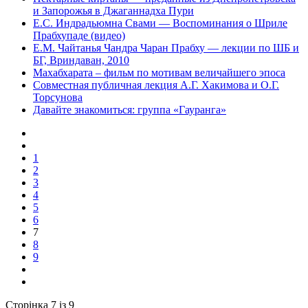
и Запорожья в Джаганнадха Пури
Е.С. Индрадьюмна Свами — Воспоминания о Шриле
Прабхупаде (видео)
Е.М. Чайтанья Чандра Чаран Прабху — лекции по ШБ и
БГ, Вриндаван, 2010
Махабхарата – фильм по мотивам величайшего эпоса
Совместная публичная лекция А.Г. Хакимова и О.Г.
Торсунова
Давайте знакомиться: группа «Гауранга»
1
2
3
4
5
6
7
8
9
Сторінка 7 із 9