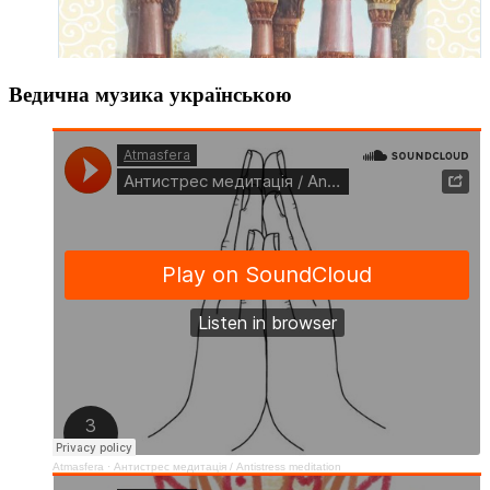
Ведична музика українською
Atmasfera
·
Антистрес медитація / Аntistress meditation